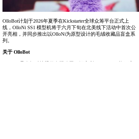
OlloBot计划于2026年夏季在Kickstarter全球众筹平台正式上
线，OlloNi SS1 模型机将于六月下旬在北美线下活动中首次公
开亮相，并同步推出以OlloNi为原型设计的毛绒收藏品盲盒系
列。
关于 OlloBot
OlloBot 是会畅科技股份有限公司（深交所：300578）旗下家
庭情感陪伴机器人品牌，以 Cyber Pet为核心定位，致力于打
造能够主动感知、持续学习、与家庭共同成长的智能陪伴产
品。品牌于 2026 年 CES 正式亮相，获 Forbes、The
Independent、GadgetFlow 等国际媒体关注报道。
DEKRA德凯高层造访施耐德电气，深化中低压电气和网络安
全领域合作共探创新未来
2026-05-28