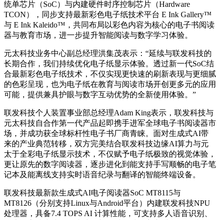
统单芯片（SoC）与内建硬件时序控制芯片（Hardware
TCON），同步支持最新彩色电子纸技术平台 E Ink Gallery™
与 E Ink Kaleido™，共同布局以彩色内容为核心的电子书阅读
器与教育市场，进一步提升智能阅读与数字学习体验。
元太科技业务中心副总经理洪集茂表示：“延续与联发科技的
长期合作，我们持续优化电子纸显示体验。透过新一代SoC结
合最新彩色电子纸技术，不仅实现更快速的刷新表现与更细腻
的色彩呈现，也为电子纸在教育与阅读市场开创更多元的应用
可能，提供兼具护眼与数字互动优势的全新使用体验。”
联发科技个人装置事业部总经理
Adam King
表示，联发科技与
元太科技自合作第一代产品起即携手进军全球电子书阅读器市
场，并成功获全球标杆性电子书厂商青睐。面对生成式
AI
带
来的产业典范转移，双方完美结合联发科技边缘
AI
算力与元
太于全彩电子纸显示技术，不仅赋予电子纸极致的视觉体验，
更让原先的数字阅读器，逐步进化到能支持手写顺畅的电子笔
记本及能离线支持实时语音纪录与翻译的智能终端设备。
联发科技最新款生成式
AI
电子阅读器
SoC MT8115
与
MT8126
（分别支持
Linux
与
Android
平台）内建联发科技
NPU
处理器，具备
7.4 TOPS AI
计算性能，可支持多人语音识别、