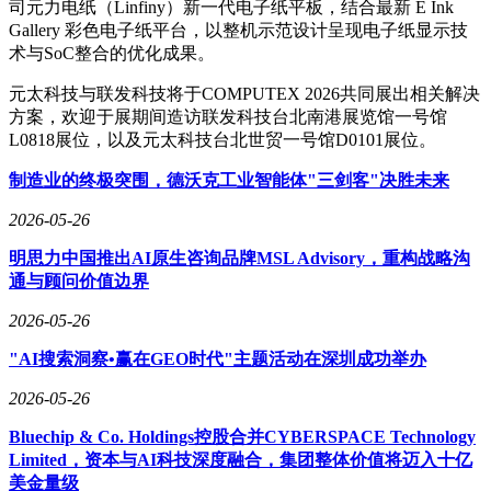
司元力电纸（Linfiny）新一代电子纸平板，结合最新 E Ink
Gallery 彩色电子纸平台，以整机示范设计呈现电子纸显示技
术与SoC整合的优化成果。
元太科技与联发科技将于COMPUTEX 2026共同展出相关解决
方案，欢迎于展期间造访联发科技台北南港展览馆
一号馆
L0818展位，以及元太科技台北世贸一号馆D0101展位。
制造业的终极突围，德沃克工业智能体"三剑客"决胜未来
2026-05-26
明思力中国推出AI原生咨询品牌MSL Advisory，重构战略沟
通与顾问价值边界
2026-05-26
"AI搜索洞察•赢在GEO时代"主题活动在深圳成功举办
2026-05-26
Bluechip & Co. Holdings控股合并CYBERSPACE Technology
Limited，资本与AI科技深度融合，集团整体价值将迈入十亿
美金量级