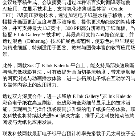
会议逐字稿生成、会议摘要与超过
20
种语言实时翻译等端侧
AI
应用。在显示技术上，支持氧化物薄膜晶体管（
Oxide
TFT
）
7
级高压驱动技术，透过加速电子纸墨水粒子移动，大
幅提升画面更新速度与显示洁净度，提供更流畅细致的阅读体
验，并可支持最大
13.3英寸、300 PPI
高分辨率电子纸面板。当
搭配
E Ink Gallery™
技术时，其最高可支持
7-bit
颜色深度，并
透过混色（
Dithering
）技术扩展色域范围，使彩色内容呈现更
为精准细腻，特别适用于图鉴、教材与图像丰富的教育应用场
景。
此外，两款SoC于 E Ink Kaleido 平台上，能支持局部快速刷新
与动态低残影算法，可有效提升画面切换流畅度，带来更顺畅
的网页浏览与动画播放体验，进一步拓展电子纸在互动学习与
多媒体内容上的应用潜力。
透过双方深度合作，进一步释放 E Ink Gallery与E Ink Kaleido
彩色电子纸在高速刷新、低残影与全彩细节显示上的技术潜
能，实现画质与操作流畅度同步升级的电子纸多任务体验。联
发科技也将持续以先进SoC解决方案，携手元太科技推动智慧
阅读与无纸化应用发展。
联发科技两款最新电子纸平台预计将率先搭载于元太科技子公