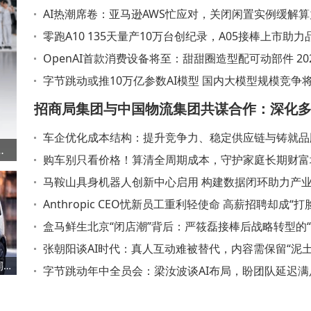
AI热潮席卷：亚马逊AWS忙应对，关闭闲置实例缓解
缺难题
零跑A10 135天量产10万台创纪录，A05接棒上市助力
提速
OpenAI首款消费设备将至：甜甜圈造型配可动部件 20
发布或超300美元
字节跳动或推10万亿参数AI模型 国内大模型规模竞争
级
招商局集团与中国物流集团共谋合作：深化
车企优化成本结构：提升竞争力、稳定供应链与铸就品
协作 助力物流体系建设
录，A05接棒上市助力品牌再提速
值的关键之举
购车别只看价格！算清全周期成本，守护家庭长期财富
马鞍山具身机器人创新中心启用 构建数据闭环助力产
Anthropic CEO忧新员工重利轻使命 高薪招聘却成“打
场
盒马鲜生北京“闭店潮”背后：严筱磊接棒后战略转型的
革命”
张朝阳谈AI时代：真人互动难被替代，内容需保留“泥土
购车别只看价格！算清全周期成本，守护家庭长期财富增长
免“塑料感”
字节跳动年中全员会：梁汝波谈AI布局，盼团队延迟满
筑牢技术根基