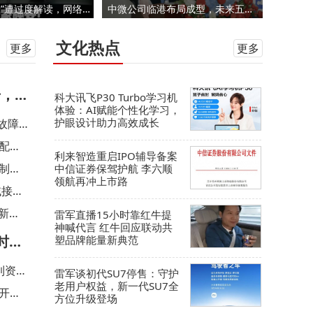
雷军一句“晚安”遭过度解读，网络“万物皆营销”怪圈何时休？
中微公司临港布局成型，未来五年目标覆盖超六成半导体高端设备
文化热点
更多
更多
，A
科大讯飞P30 Turbo学习机
体验：AI赋能个性化学习，
护眼设计助力高效成长
备故障
配攻
利来智造重启IPO辅导备案
制约
中信证券保驾护航 李六顺
领航再冲上市路
域接入
新挑
雷军直播15小时靠红牛提
神喊代言 红牛回应联动共
时交
塑品牌能量新典范
到资料
雷军谈初代SU7停售：守护
老用户权益，新一代SU7全
开这
方位升级登场