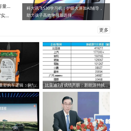
容量难
科大讯飞S30学习机：护眼大屏加AI辅导，
“实
助力孩子高效学习新选择
更多
电池成本回落重塑购车逻辑：从“买得起”到“选得好”的消费升级
比亚迪7月成绩亮眼：新能源持续领跑 高端与海外双线强势增长