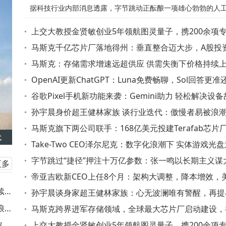
据科技行业内部消息透露，字节跳动正酝酿一项雄心勃勃的人
榜单，成为行业内为数不多的双料荣誉获得者。
计划——开发参数规模突破5万亿的超大模型。这一数字不仅远
上交大教授金贤敏创业5年领航图灵量子，携200余项
巴巴近期发布的Qwen 3.8-Max（2.4万亿参数）和月之暗面
动IPO征程
马斯克千亿芯片厂落地得州：垂直整合迈大步，A股投
准节奏
马斯克：存储需求增速远超供应 供需失衡下价格持续
的K3（2.8万亿参数），更将刷新国内大模型参数规模纪录。
必然
OpenAI更新ChatGPT：Luna免费畅聊，Sol回答更
人士强调，该项目尚处于概念验证阶段，最终是否落地仍存在
理滑块
谷歌Pixel手机新功能来袭：Gemini助力 轻松解决设
性。
难题
孙宇晨身价超王健林家族 谈行业迭代：傲慢者易被浪
马斯克旗下两公司联手：168亿美元投建Terafab芯片厂
代
年产1太瓦算力
Take-Two CEO泽尔尼克：数字化浪潮下 实体游戏光
渐弱
字节跳过“捷径”押注十万亿参数：张一鸣以长期主义谋
更多
型未来
帝亚吉欧新CEO上任8个月：架构大调整，降本增效，
续
场仍待破局
孙宇晨谈身家超王健林家族：心无波澜唯有警醒，再提
浪
思聪旧怨
马斯克跨界进军存储领域，全球最大芯片厂启动建设，
投资168亿总投1190亿
上交大教授金贤敏创业5年领航图灵量子，携200余项
解算