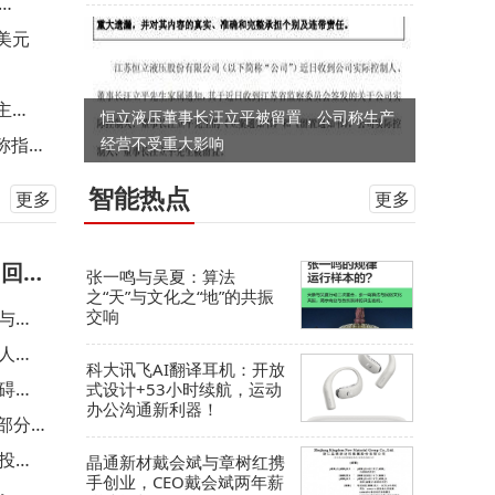
万美元
主
恒立液压董事长汪立平被留置，公司称生产
称指
经营不受重大影响
智能热点
更多
更多
l回答
张一鸣与吴夏：算法
之“天”与文化之“地”的共振
交响
与王
人多
科大讯飞AI翻译耳机：开放
碍展
式设计+53小时续航，运动
办公沟通新利器！
遭部分
投资1
晶通新材戴会斌与章树红携
手创业，CEO戴会斌两年薪