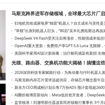
马斯克跨界进军存储领域，全球最大芯片厂
扫地机凭啥成家电界“独苗”机器人？自主成长与灵性是
设，初期投资168亿总投1190亿
键！
“草根”出身到机器人巨头，“80后”吴丰礼携拓斯达再战
IPO
DeepSeek V4 Flash受关注后将涨价，性能强成本低
体验待提升
OpenAI重大更新：免费用户享GPT-5.6 Luna 无限聊
版功能再升级
美国科学家用AI设计新病毒：治疗耐药感染有新招 生
引担忧
光猫、路由器、交换机功能大揭秘！搞懂这
2026深圳科技专家赋能行动：为角动量与仟叶机器人
别家里网速慢的烦恼
新能源车智驾配置怎么选？从硬件价值到场景适配全解析
入强劲动力
马斯克称内存芯片需求远超供应，存储芯片概念股午后
兆易创新领涨
新东方CEO周成刚计划出售7万份ADS 预计套现超260
人民币
AI圈价格博弈新动向：Meta低价抢开发者，DeepSee
谋长远
监管核准！刘澈明获任荔波富民村镇银行董事长 3个月