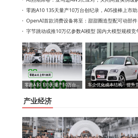
力紧缺难题
零跑A10 135天量产10万台创纪录，A05接棒上市
品牌再提速
OpenAI首款消费设备将至：甜甜圈造型配可动部件 
27年发布或超300美元
字节跳动或推10万亿参数AI模型 国内大模型规模竞
将再升级
零跑A10 135天量产10万台创纪录，A05接棒上市助力品牌再提速
产业经济