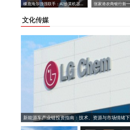
橡鹿海尔强强联手：AI炒菜机器人从B端到C端，生态竞争成未来决胜关键
文化传媒