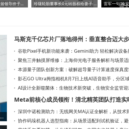
张家港农商银行新一届领导班子落定：吴开任董事长 王辉任行长
玲珑轮胎董事长0元转股权给妻子 家族布局稳固控股权 上半年业绩承压
马斯克千亿芯片厂落地得州：垂直整合迈大步
谷歌Pixel手机新功能来袭：Gemini助力 轻松解决设
股投资需踩准节奏
难题
聚焦三井触摸屏维修：上海仰光电子服务解析与场景适
略
本源量子团队创新方案：破解超导量子计算速度保真度
难题
影石GO Ultra拇指相机8月7日上线AI语音助手，分区
两大模型赋能拍摄新体验
AI设计全新噬菌体：生物技术新突破，生物安全监管迎
战
Meta前核心成员领衔！清北精英团队打造实
深圳中诺检测助力：无线网关MA认证全解析，从技术
互多模态新范式
新能源车产业链投资指南：技术、资源与市场情绪下的潜力环节解析
一步到位
协作码垛机器人选型指南：从场景适配到试机验证，避