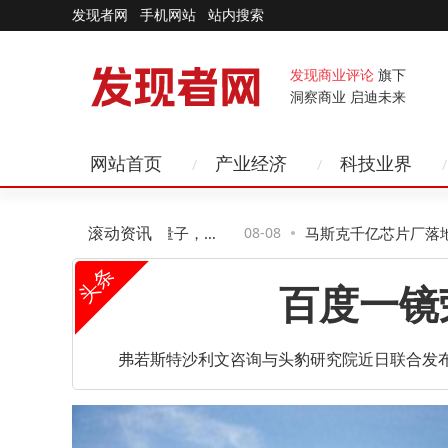
发现者网
手机网站
站内搜索
发现商业评论
旗下
洞察商业 启迪未来
网站首页
产业经济
科技业界
滚动资讯
创业5年领航图灵量子，携
08-08
马斯克千亿芯片厂落地得州
头条
IPO征程
步，A股投资需踩准节奏
百度一镜荣
弗若斯特沙利文咨询与头豹研究院近日联合发布《
百度旗下全场景数字人平台“百度一镜”凭借技术创新