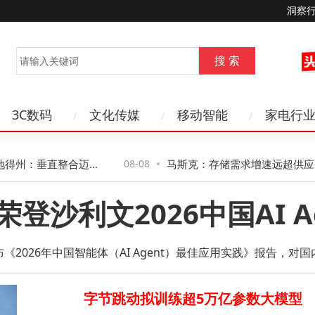
洞察
3C数码
文化传媒
移动智能
家电行
：垂直整合迈大
08-08
马斯克：存储需求增速远超供应 供需
价格持续上涨成必然
登沙利文2026中国AI A
2026年中国智能体（AI Agent）最佳应用实践》报告，
与市场表现，同时入选“最具全球发展潜力的中国Agent TOP10”
字节跳动拟训练超5万亿参数大模型