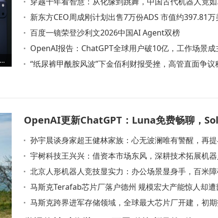
些坑！
穿越千年看智慧：从化缘到跳舞，中国古代机器人竟如
此“潮”前？
新东方CEO周成刚计划出售7万份ADS 市值约397.81
百度一镜荣登沙利文2026中国AI Agent双榜
OpenAI报告：ChatGPT全球用户破10亿，工作场景成
市值首破5万亿美元大关 库克最后一次财报会谈布局与挑战
流，35岁+用户活跃度攀升
“纸尿裤甲酰胺风波”下金佰利财报受挫，高管直面争议
控“虚假误导”
OpenAI更新ChatGPT：Luna免费畅聊，So
孙宇晨谈身家超王健林家族：心无波澜唯有警醒，再提
更准还增推理滑块
思聪旧怨
宇树科技王兴兴：借资本市场东风，深耕技术拓展机器
元产品形态
北京人形机器人竞技显实力：办公场景显身手，百米障
锋芒
马斯克Terafab芯片厂落户德州 规模宏大产能惊人却
居民反对
马斯克跨界进军存储领域，全球最大芯片厂开建，初期