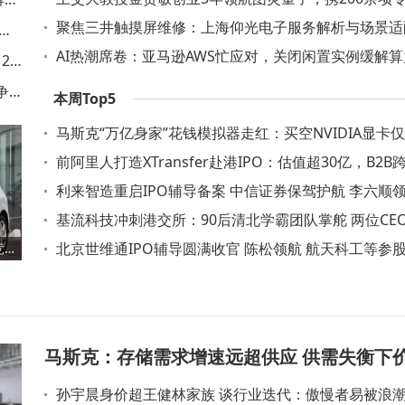
势冲击IPO
聚焦三井触摸屏维修：上海仰光电子服务解析与场景适
助力
略
AI热潮席卷：亚马逊AWS忙应对，关闭闲置实例缓解
20
缺难题
争
本周Top5
马斯克“万亿身家”花钱模拟器走红：买空NVIDIA显卡
头 火星移民成“烧钱”大项
前阿里人打造XTransfer赴港IPO：估值超30亿，B2B
付赛道能否突围？
利来智造重启IPO辅导备案 中信证券保驾护航 李六顺
冲上市路
基流科技冲刺港交所：90后清北学霸团队掌舵 两位CE
跃至百万级
北京世维通IPO辅导圆满收官 陈松领航 航天科工等参
车企优化成本结构：提升竞争力、稳定供应链与铸就品牌价值的关键之举
协议已解除
马斯克：存储需求增速远超供应 供需失衡下
孙宇晨身价超王健林家族 谈行业迭代：傲慢者易被浪
持续上涨成必然