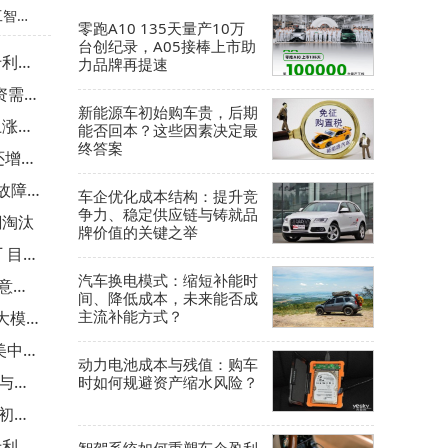
工智能
零跑A10 135天量产10万
台创纪录，A05接棒上市助
超阿里
专利启
力品牌再提速
公司推出
资需踩
新能源车初始购车贵，后期
上涨成
不过知情
能否回本？这些因素决定最
终答案
准还增推
不确定
备故障
车企优化成本结构：提升竞
争力、稳定供应链与铸就品
潮淘汰
牌价值的关键之举
 目标
汽车换电模式：缩短补能时
盘意义
间、降低成本，未来能否成
主流补能方式？
大模
美中市
动力电池成本与残值：购车
与王
时如何规避资产缩水风险？
初期
专利强