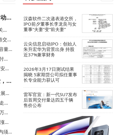
启动建
汉森软件二次递表港交所，
IPO前夕董事长李龙良与女
董事“夫妻”变“前夫妻”
关
港交所
云尖信息启动IPO：创始人
但容量
朱升宏华为背景出身 持股
近37%兼掌财务
，付费
物安全
2026年3月17日测试结果
揭晓 5家期货公司拟任董事
些，告
长专业能力获认可
发展注
雷军官宣：新一代SU7发布
后首周交付量达四五千辆
走强
售价公布
0万元
k涨价
内须