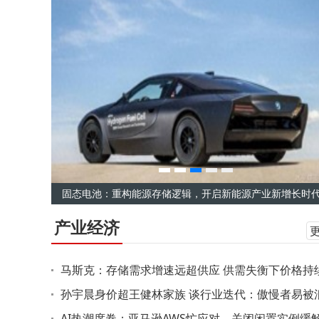
固态电池：重构能源存储逻辑，开启新能源产业新增长时
产业经济
马斯克：存储需求增速远超供应 供需失衡下价格持
上涨成必然
孙宇晨身价超王健林家族 谈行业迭代：傲慢者易被
潮淘汰
AI热潮席卷：亚马逊AWS忙应对，关闭闲置实例缓