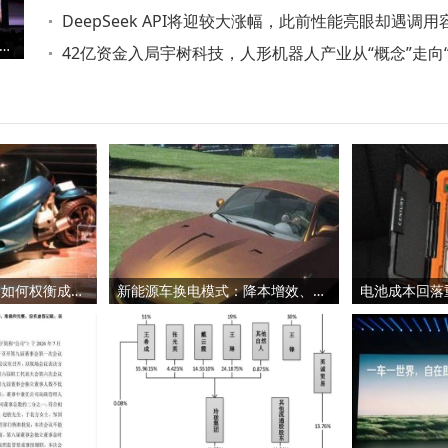
到任履职
DeepSeek API将迎较大涨幅，此前性能亮眼却遇调用
行尊界V800及V680发布，V800以四重备份架构开启L3自动驾驶新篇
题
42亿资金入局宇树科技，人形机器人产业从“概念”走向
干”新阶段
新能源车智驾升级：如何权衡成本与价值，解锁长期持有新优势？
新能源车换电模式：降本增效、优化生态，引领产业高质量发展新路径