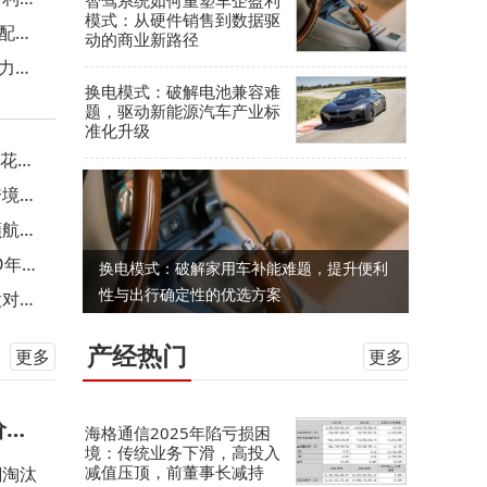
智驾系统如何重塑车企盈利
模式：从硬件销售到数据驱
配攻
动的商业新路径
算力紧
换电模式：破解电池兼容难
题，驱动新能源汽车产业标
准化升级
仅花零
跨境支
领航再
O年薪
换电模式：破解家用车补能难题，提升便利
性与出行确定性的优选方案
股对赌
产经热门
更多
更多
价格
海格通信2025年陷亏损困
境：传统业务下滑，高投入
减值压顶，前董事长减持
潮淘汰