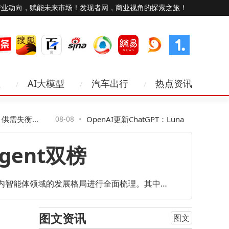
行业动向，赋能未来市场！发现者网，商业视角的探索之旅！
业
AI大模型
汽车出行
热点资讯
失衡下
08-08
OpenAI更新ChatGPT：Luna免费畅聊，Sol
回答更准还增推理滑块
gent双榜
对国内智能体领域的发展格局进行全面梳理。其中，
和“最具商业价值潜力的Agent TOP10”两大
图文资讯
图文