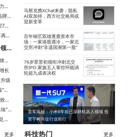
算力紧
马斯克携XChat来袭：隐私
品牌再
AI双加持，西方社交格局或
迎新变革
27年
将再升
百年铜艺双雄逐鹿资本市
场：一家港股遇冷，一家北
多领域
交所冲刺“非遗国潮第一股”
牌价
76岁章景初领衔冲刺北交
所IPO 家族五人掌控环能涡
增长
轮超九成表决权
业升级
脸”现
“效率
味”避
雷军揭秘：小米6年前已深耕机器人领域 投
足感
资宇树共促行业前行
科技热门
更多
更多