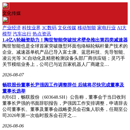
文化传媒
产业经济
科技业界
3C数码
文化传媒
移动智能
家电行业
AI大
模型
汽车出行
热点资讯
1.4亿A轮融资助力！陶世智能突破技术壁垒推出第四类减速器
陶世智能也是全球首家突破微型环面包络蜗轮蜗杆量产技术的
企业。减速器单机产品已导入富士康、蓝思科技、先导智能、
凌云光等 3C自动化及精密检测设备头部厂商供应链；灵巧手
关节模组业务上，公司已与近百家机器人厂商建立…
2026-08-07
畅联股份董事长尹强因工作调整辞任 后续将尽快完成董事及
董事长选举
8月6日，畅联股份（603648.SH）公告称，董事会于当日收到
董事长尹强的书面辞职报告，尹强因工作安排调整，申请辞去
公司董事长、董事及董事会战略委员会召集人职务，任期至公
司2026年第一次临时股东会召开之…
2026-08-06