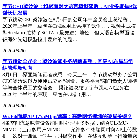
字节CEO梁汝波：坦然面对大语言模型落后，AI业务聚焦B端
谋长远发展
字节跳动CEO梁汝波在8月6日的公司年中全员会上总结称，
2026年上半年，豆包在C端应用上保持了竞争力，视频生成模
型Seedance维持了SOTA（最先进）地位，但大语言模型面临
被海外先进模型拉开差距的问题…
2026-08-06
字节跳动全员会：梁汝波谈业务战略调整，回应AI布局与组
织管理新动向
8月6日，界面新闻记者获悉，今天上午，字节跳动举办了公司
CEO梁汝波以及刚刚成立的“创造力服务平台”部门负责人谭待
等与全体员工的交流会。 梁汝波总结了字节跳动AI业务在
2026年上半年的表现：豆包在C端（用…
2026-08-06
Wi-Fi6面板AP 1775Mbps速率：高教网络拥堵的破局关键？
4条空间流意味着设备能同时处理更多数据，结合UL-MU-
MIMO（上行多用户MIMO），允许多个终端同时向AP上传数
据，这对于课堂上学生同时提交作业、在线互动等上行流量密