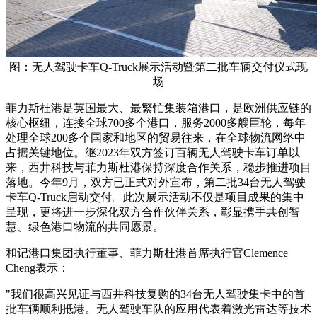
图：无人驾驶卡车Q-Truck展示活动暨第二批车辆交付仪式现
场
菲力斯杜港是英国最大、最繁忙集装箱港口，是欧洲供应链的
核心枢纽，连接全球700多个港口，服务2000多艘巨轮，每年
处理全球200多个国家和地区的贸易往来，在全球物流网络中
占据关键地位。继2023年双方签订百辆无人驾驶卡车订单以
来，西井科技与菲力斯杜港保持深度合作关系，稳步推进项目
落地。今年9月，双方已正式对外宣布，第二批34台无人驾驶
卡车Q-Truck启动交付。此次展示活动不仅是项目成果的集中
呈现，更将进一步深化双方合作伙伴关系，彰显携手共创智
慧、绿色港口物流的共同愿景。
和记港口集团执行董事、菲力斯杜港首席执行官Clemence
Cheng表示：
"我们很高兴见证与西井科技复购的34台无人驾驶集卡中的首
批车辆顺利抵港。无人驾驶车队的应用代表着激光雷达等技术