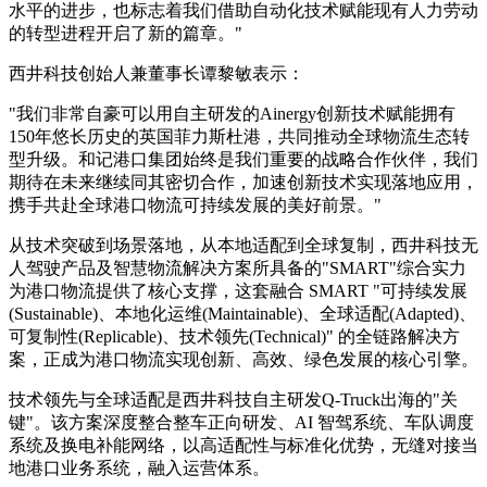
水平的进步，也标志着我们借助自动化技术赋能现有人力劳动
的转型进程开启了新的篇章。"
西井科技创始人兼董事长谭黎敏表示：
"我们非常自豪可以用自主研发的Ainergy创新技术赋能拥有
150年悠长历史的英国菲力斯杜港，共同推动全球物流生态转
型升级。和记港口集团始终是我们重要的战略合作伙伴，我们
期待在未来继续同其密切合作，加速创新技术实现落地应用，
携手共赴全球港口物流可持续发展的美好前景。"
从技术突破到场景落地，从本地适配到全球复制，西井科技无
人驾驶产品及智慧物流解决方案所具备的"SMART"综合实力
为港口物流提供了核心支撑，这套融合 SMART "可持续发展
(Sustainable)、本地化运维(Maintainable)、全球适配(Adapted)、
可复制性(Replicable)、技术领先(Technical)" 的全链路解决方
案，正成为港口物流实现创新、高效、绿色发展的核心引擎。
技术领先与全球适配是西井科技自主研发Q-Truck出海的"关
键"。该方案深度整合整车正向研发、AI 智驾系统、车队调度
系统及换电补能网络，以高适配性与标准化优势，无缝对接当
地港口业务系统，融入运营体系。