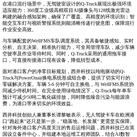
在港口混行场景中，无驾驶室设计的Q-Truck展现出极强环境
适应能力：360度工业级高精双目AI摄像头与128线激光雷达
构建的融合感知架构，确保了广覆盖、高精度的环境识别；智
能交互车灯与视听警报系统则能清晰传递行驶意图，保障混行
作业安全高效。
与车辆配套的WellFMS车队调度系统，其具备敏捷感知、实时
分析、自主决策、精准执行能力，可全局管理车队，减少车辆
空驶率及作业等待时间。同时，Q-Truck采用的通用拖车接
口，可直接衔接港口现有设备，降低转型成本。
面对港口客户的净零目标规划，西井科技以纯电驱动的Q-
Truck与PowerOnair换电系统形成组合拳，提供了切实可行的
零碳解决方案。车辆 5-6 分钟可自主换电，与 WellFMS系统协
同减少停机时间。在完全使用绿电情况下，Q-Truck每年单车
预计可减少50吨二氧化碳排放，同时降低噪音污染与能源浪
费，为港口带来切实的环境效益。
西井科技创始人兼董事长谭黎敏表示，无人驾驶卡车在欧洲港
口"跑起来"还只是第一步，"稳落地、长发展" 更需坚实保障。
针对海外港口客户高度关注的售后运维问题，西井科技已在英
国设立备件中心，并组建本地运维工程师团队，结合AI数智