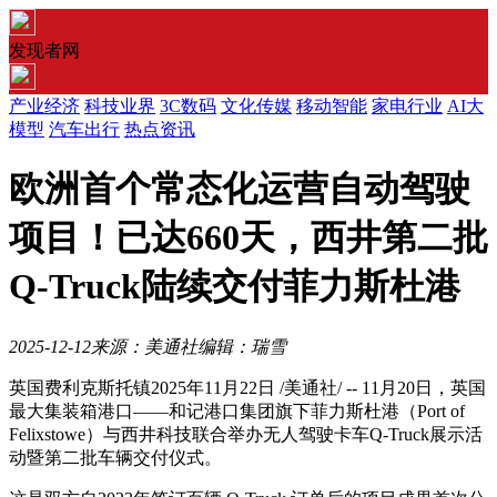
发现者网
产业经济
科技业界
3C数码
文化传媒
移动智能
家电行业
AI大
模型
汽车出行
热点资讯
欧洲首个常态化运营自动驾驶
项目！已达660天，西井第二批
Q-Truck陆续交付菲力斯杜港
2025-12-12
来源：美通社
编辑：瑞雪
英国费利克斯托镇
2025年11月22日
/美通社/ -- 11月20日，英国
最大集装箱港口——和记港口集团旗下菲力斯杜港（Port of
Felixstowe）与西井科技联合举办无人驾驶卡车Q-Truck展示活
动暨第二批车辆交付仪式。