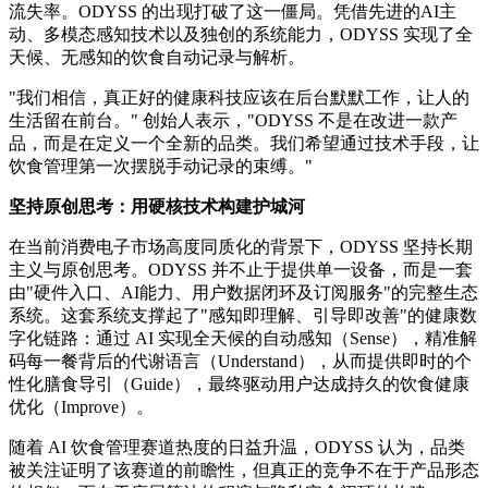
流失率。ODYSS 的出现打破了这一僵局。凭借先进的AI主
动、多模态感知技术以及独创的系统能力，ODYSS 实现了全
天候、无感知的饮食自动记录与解析。
"我们相信，真正好的健康科技应该在后台默默工作，让人的
生活留在前台。" 创始人表示，"ODYSS 不是在改进一款产
品，而是在定义一个全新的品类。我们希望通过技术手段，让
饮食管理第一次摆脱手动记录的束缚。"
坚持原创思考：用硬核技术构建护城河
在当前消费电子市场高度同质化的背景下，ODYSS 坚持长期
主义与原创思考。ODYSS 并不止于提供单一设备，而是一套
由"硬件入口、AI能力、用户数据闭环及订阅服务"的完整生态
系统。这套系统支撑起了"感知即理解、引导即改善"的健康数
字化链路：通过 AI 实现全天候的自动感知（Sense），精准解
码每一餐背后的代谢语言（Understand），从而提供即时的个
性化膳食导引（Guide），最终驱动用户达成持久的饮食健康
优化（Improve）。
随着 AI 饮食管理赛道热度的日益升温，ODYSS 认为，品类
被关注证明了该赛道的前瞻性，但真正的竞争不在于产品形态