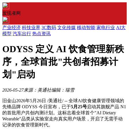
发现者网
产业经济
科技业界
3C数码
文化传媒
移动智能
家电行业
AI大
模型
汽车出行
热点资讯
ODYSS 定义 AI 饮食管理新秩
序，全球首批"共创者招募计
划"启动
2026-05-27
来源：美通社
编辑：瑞雪
旧金山
2026年5月26日
/美通社/ -- 全球AI饮食健康管理领域的
先锋品牌 ODYSS 今日宣布，已于
5月25号
启动其旗舰产品 N1
的首批用户共创内测计划。这标志着全球首个"AI Dietary
Wearable"品类从实验室走向真实用户场景，开启了无需手动
记录的饮食管理新时代。