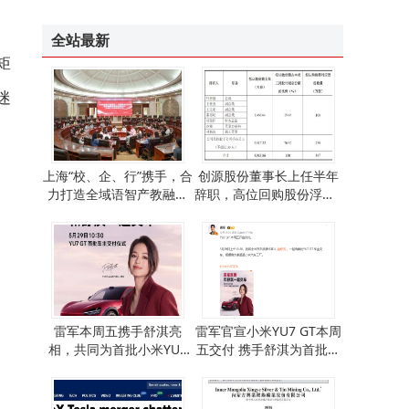
实力加冕！阿特拉斯•科普柯荣获2026 CDI华鹰奖•制造业AI创新领军企业奖
全站最新
矩
迷
上海“校、企、行”携手，合
创源股份董事长上任半年
力打造全域语智产教融合
辞职，高位回购股份浮亏4
新平台育外语人才
6%，员工持股计划引质疑
雷军本周五携手舒淇亮
雷军官宣小米YU7 GT本周
相，共同为首批小米YU7
五交付 携手舒淇为首批新
GT车主举行交车仪式
车主现场交车