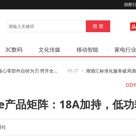
洞察
3C数码
文化传媒
移动智能
家电行
零部件自研为刃 劈开全球
05-27
潮酒汇标准化服务破局酒水
航道
老酒回收实体店还有哪些选
制造
Lake产品矩阵：18A加持，
通社