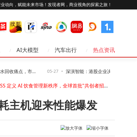
行业动向，赋能未来市场！发现者网，商业视角的探索之旅！
业
AI大模型
汽车出行
热点资讯
迅策发布全球首款TokenOS操作系统TokenONE！引爆"Token工厂"工业化革命
实力加冕！阿特拉斯•科普柯荣获2026 CDI华鹰奖•制造业AI创新领军企业奖
DEKRA 德凯携手联想共建数字信任生态 权威认证赋能无线技术升级
回收痛点，市场
05-27
深演智能：港股企业决策AI第一股，赛
益普索Testing AI正式发布：基于消费者数字孪生，30分钟测出风险和机会
ODYSS 定义 AI 饮食管理新秩序，全球首批"共创者招募计划"启动
择？
利与估值优势共筑成长潜力
元太科技与联发科技深化合作生成式 AI SoC整合彩色电子纸技术升级阅读体验 锁定彩色教育与阅读市场
业的终极突围，德沃克工业智能体"三剑客"决胜未来
低功耗主机迎来性能爆发
明思力中国推出AI原生咨询品牌MSL Advisory，重构战略沟通与顾问价值边界
"AI搜索洞察•赢在GEO时代"主题活动在深圳成功举办
Bluechip & Co. Holdings控股合并CYBERSPACE Technology Limited，资本与AI科技深度融合，集团整体价值将迈入十亿美金量级
迅策发布全球首款TokenOS操作系统TokenONE！引爆"Token工厂"工业化革命