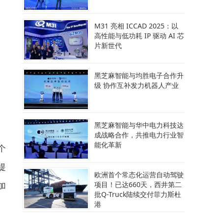
M31 亮相 ICCAD 2025：以
高性能与低功耗 IP 驱动 AI 芯
片新世代
黑芝麻智能与均胜电子合作升
级 协作互补发力机器人产业
黑芝麻智能与华中电力科技达
成战略合作，共推电力行业智
能化革新
个
提
欧洲首个常态化运营自动驾驶
加
项目！已达660天，西井第二
批Q-Truck陆续交付菲力斯杜
港