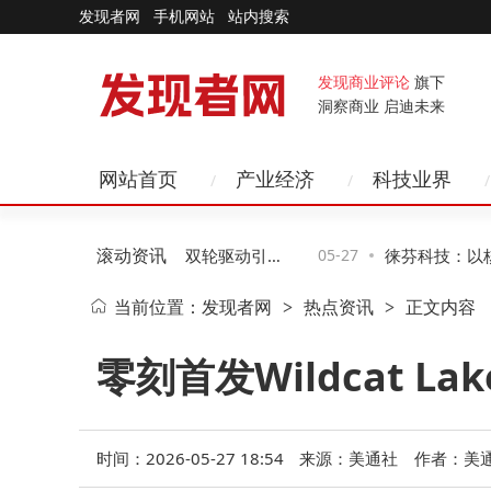
发现者网
手机网站
站内搜索
发现商业评论
旗下
洞察商业 启迪未来
网站首页
产业经济
科技业界
滚动资讯
航空再获近10亿融资，双轮驱动引领e
05-27
徕芬科技：以核心
当前位置：
发现者网
热点资讯
正文内容
>
>
行业高质量发展
个护小家电跨境新
零刻首发Wildcat 
时间：2026-05-27 18:54
来源：美通社
作者：美