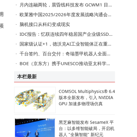
月内连融两轮，晨昏线科技发布 GCWM1 目标因果世界模型：以"因果思考"重构具身智能
拥
欧莱雅中国2025/2026年度发展战略沟通会召开
脑机接口从科幻变成现实
频
IDC报告：忆联连续四年稳居国产企业级SSD市场榜首，全栈技术实力持续领航
国家级认证+1，德沃克AI工业智能体正在重塑离散智造
千台签约、百台交付：奇瑞墨甲机器人全面迈入规模化商用新阶段
BOE（京东方）携手UNESCO推动亚太科学俱乐部网络落地
本栏最新
COMSOL Multiphysics® 6.4
版本全新发布，引入 NVIDIA
GPU 加速多物理场仿真
黑芝麻智能发布 SesameX 平
台：以多维智能破局，开启机
器人 "全脑智能" 新纪元