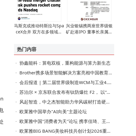
马斯克或推动特斯拉与Spa
兴业银锡携两座世界级银
ceX合并 双方在多领域交
矿赴港IPO 董事长亲属任
集紧密共筑AI未来
要职 业绩稳步增长
热门内容
协鑫能科：算电双核，重构能源与算力新生态
Brother携多场景智能解决方案亮相中国教育装备展示会，全链路赋能智慧校园建设
会后报道 | 第二届世界级制造WCM与工业4.0创新大会暨颁奖盛典圆满闭幕
苏泊尔 × 京东联合发布有钛防爆灶 F2， 以“安全 2.0”终结灶具自爆痛点
n
风起智造，中之杰智能助力华风碳材打造硬核智能工厂
电
欧莱雅中国举办"AI向美"主题论坛
处
欧莱雅中国"消费者为天"论坛 携李佳琦、王微、马岚等跨界嘉宾共话AI时代消费新机遇
欧莱雅BIG BANG美妆科技共创计划2026重磅升级："人工智能+"驱动，共塑有影响力的美妆未来