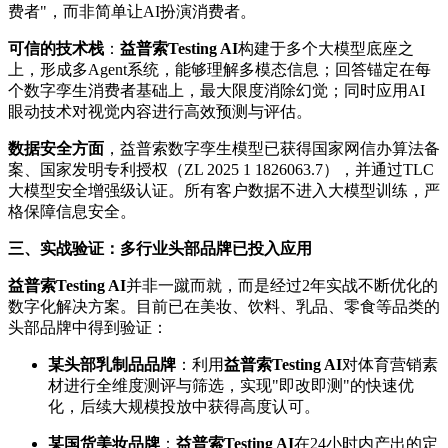
费者"，而非简单让AI扮演消费者。
可信的技术栈
：
益普索
Testing AI
构建于多个大模型底座之
上，形成多Agent系统，能够理解多模态信息；回答锚定在每
个数字孪生消费者基础上，最大限度消除幻觉；同时应用AI
眼动技术对视觉内容进行高效预测与评估。
数据安全方面
，益普索数字孪生模型已获得国家网信办算法备
案、国家发明专利授权（ZL 2025 1 1826063.7），并通过TLC
大模型安全增强级认证。所有客户数据不进入大模型训练，严
格保障信息安全。
三、实战验证：多行业头部品牌已投入应用
益普索
Testing AI
并非一蹴而就，而是经过2年实战不断优化的
数字化解决方案。目前已在美妆、饮料、乳品、零食等品类的
头部品牌中得到验证：
某头部乳制品品牌
：利用
益普索
Testing AI
对体育营销素
材进行全维度测评与筛选，实现"即改即测"的快速优
化，后续大规模投放中获得高度认可。
某国货美妆品牌
：
益普索
Testing AI
在24小时内产出的定