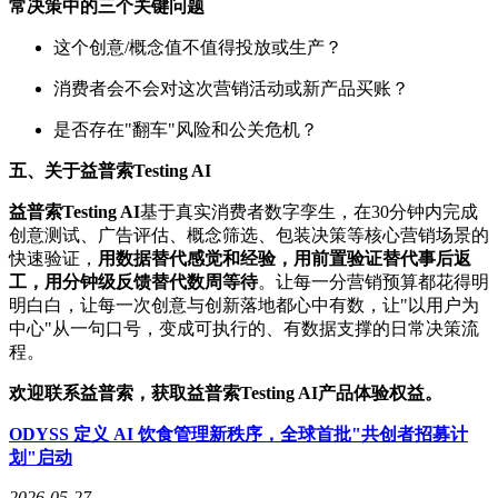
常决策中的三个关键问题
这个创意/概念值不值得投放或生产？
消费者会不会对这次营销活动或新产品买账？
是否存在"翻车"风险和公关危机？
五、关于益普索
Testing AI
益普索
Testing AI
基于真实消费者数字孪生，在30分钟内完成
创意测试、广告评估、概念筛选、包装决策等核心营销场景的
快速验证，
用数据替代感觉和经验，用前置验证替代事后返
工，用分钟级反馈替代数周等待
。让每一分营销预算都花得明
明白白，让每一次创意与创新落地都心中有数，让"以用户为
中心"从一句口号，变成可执行的、有数据支撑的日常决策流
程。
欢迎联系益普索，获取益普索
Testing AI
产品体验权益。
ODYSS 定义 AI 饮食管理新秩序，全球首批"共创者招募计
划"启动
2026-05-27