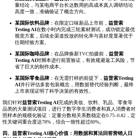
量结论，与某电商平台长达数周的高成本真人调研结论
高度一致，准确验证了概念方向。
某国际饮料品牌
：在限定口味新品上市前，
益普索
Testing AI
在数小时内完成三轮素材测试，成功锁定最优
视觉方案，后续全渠道投放的转化率与喜好度显著优于
往期经验方案。
某国际咖啡品牌
：在品牌焕新TVC拍摄前，
益普索
Testing AI
对脚本进行前置验证，有效规避返工风险，节
省了巨大的制作成本。
某国际零食品牌
：在无需打样的前提下，
益普索
Testing
AI
并行评估多套包装概念，用数据替代经验判断，最终
上市表现证明了科学决策的有效性。
我们针对
益普索
Testing AI
完成的美妆、饮料、乳品、零食等
品类的大量测试项目，进行了数字孪生消费者和真人消费者对
照样本的规模化验证：定量分数相关系数稳定在0.75–0.82，定
性关键词重合度达78%，综合一致性超过80%。
四、益普索
Testing AI
核心价值：用数据和算法回答营销人日