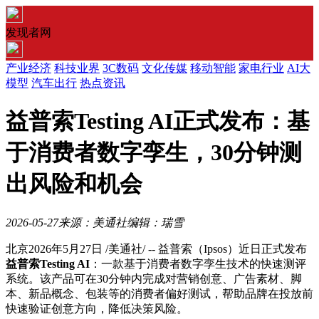
发现者网
产业经济
科技业界
3C数码
文化传媒
移动智能
家电行业
AI大
模型
汽车出行
热点资讯
益普索Testing AI正式发布：基
于消费者数字孪生，30分钟测
出风险和机会
2026-05-27
来源：美通社
编辑：瑞雪
北京
2026年5月27日
/美通社/ -- 益普索（Ipsos）近日正式发布
益普索
Testing AI
：一款基于消费者数字孪生技术的快速测评
系统。该产品可在30分钟内完成对营销创意、广告素材、脚
本、新品概念、包装等的消费者偏好测试，帮助品牌在投放前
快速验证创意方向，降低决策风险。