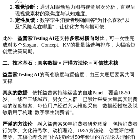
力。
视觉诊断
：通过AI眼动热力图与视觉层次分析，直观呈
现视觉素材的聚焦度与认知难度。
定性反馈
：数字孪生消费者明确回答"为什么喜欢"以
及"风险点在哪里"，让优化方向有据可依。
此外，
益普索
Testing AI
还支持
多素材横向对比
，可一次性完
成对多个Slogan、Concept、KV的批量筛选与排序，大幅缩短
创意决策周期。
二、技术基石：真实数据
×
严谨方法论
×
可信技术栈
益普索
Testing AI
的高准确度与置信度，由三大底层要素共同
支撑：
真实的数据
：依托益普索持续运营的自建Panel，覆盖18-50
岁、一线至三线城市、男女全人群，已累计采集大量真实消费
者的深度档案。每位用户经过六大维度采集，数据经授权及脱
敏后用于构建"数字孪生消费者"。
严谨的方法论
：融入益普索50年消费者研究积淀，包括消费者
行为学、文化符号学、动机理论、U&A方法论、创意评估框
架等。其核心理念是"让AI按经过50年验证的方法论去理解消