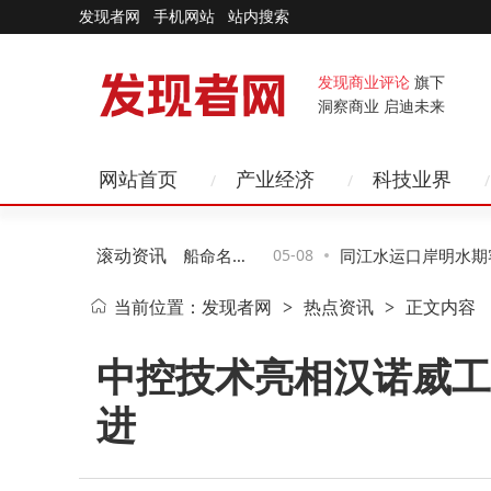
发现者网
手机网站
站内搜索
发现商业评论
旗下
洞察商业 启迪未来
网站首页
产业经济
科技业界
滚动资讯
00TEU甲醇动力集装箱船命名 6
05-08
同江水运口岸明水期客货
当前位置：
发现者网
热点资讯
正文内容
>
>
亚欧航线
交流再添新通道
中控技术亮相汉诺威工
进