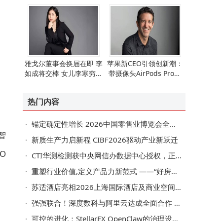
雅戈尔董事会换届在即 李
苹果新CEO引领创新潮：
如成将交棒 女儿李寒穷或
带摄像头AirPods Pro领
掌舵新征程
衔，多款新品构建智慧生
活圈
热门内容
锚定确定性增长 2026中国零售业博览会全景呈现"服务提质"全产业链图景
智
新质生产力启新程 CIBF2026驱动产业新跃迁
O
CTI华测检测获中央网信办数据中心授权，正式开展数据安全管理与个人信息保护领域服务
重塑行业价值,定义产品力新范式 ——“好房子·好服务”典型案例征集正式启动
苏适酒店亮相2026上海国际酒店及商业空间博览会，纯自助智慧方案重构酒店行业新生态
强强联合！深度数科与阿里云达成全面合作 共筑"人工智能+产业"数字信任新范式
可控的进化：StellarEX OpenClaw的治理设计如何保障AI系统长治久安