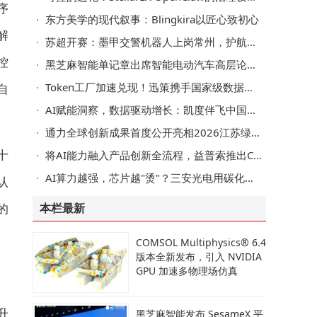
序
东方美学的现代叙事：Blingkira以匠心致初心
人解
苏超开赛：墨甲交警机器人上岗常州，护航揭幕战
控
黑芝麻智能单记章出席智能电动汽车高层论坛：华山A2000家族全新亮相
Token工厂加速兑现！迅策携手国家级数据交易所，深化垂类Token开发
自
AI赋能洞察，数据驱动增长：凯度伴飞中国品牌全球化
通力全球创新成果首度公开亮相2026江苏绿博会 智慧绿色方案助力城市更新
十
将AI能力融入产品创新全流程，益普索推出Collective Innovation端到端创新方案
AI算力越强，芯片越"烫"？三安光电用碳化硅给先进封装"退烧"
认
的
本栏最新
COMSOL Multiphysics® 6.4
版本全新发布，引入 NVIDIA
GPU 加速多物理场仿真
升
黑芝麻智能发布 SesameX 平