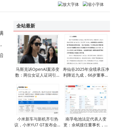
全站最新
满
，
沿
马斯克诉OpenAI案添变
寿仙谷2025年业绩承压净
数：两位女证人证词引爆
利降近九成，66岁董事长
信任与利益之争
李明焱年薪87万
小米新车与新机齐引热
南孚电池法定代表人变
议，小米YU7 GT发布会上
更：余斌接任董事长，未
或有惊喜？
来之路有何新挑战？