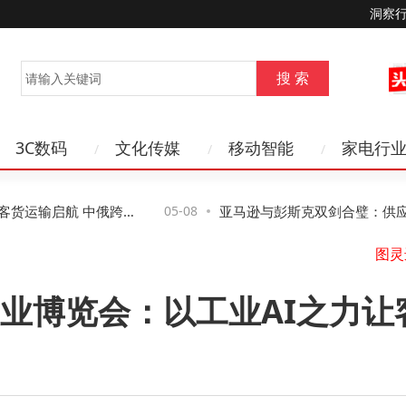
洞察
3C数码
文化传媒
移动智能
家电行
运输启航 中俄跨境
05-08
亚马逊与彭斯克双剑合璧：供应链
案赋能企业降本增效
业博览会：以工业AI之力让