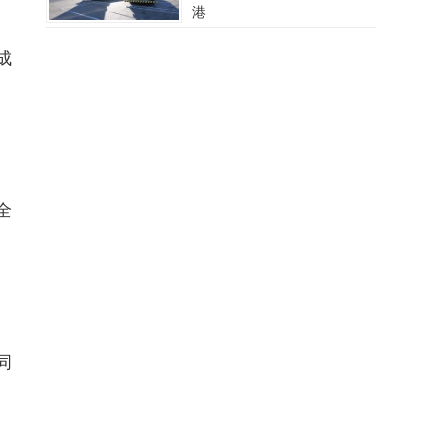
港
成
全
同