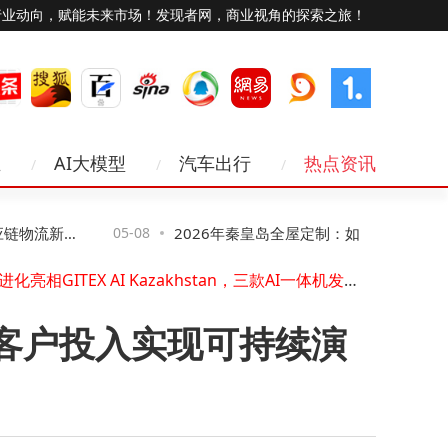
行业动向，赋能未来市场！发现者网，商业视角的探索之旅！
打破医疗AI开发边界："全球医学影像大模型第一股"德适2025年营收激增133.7%
业
AI大模型
汽车出行
热点资讯
格力电器2026一季报：主业稳固+B端爆发，多元布局见效
创新智能体 新质生产力----博云发布 BoAgent 智能体平台 以安全可信 Agentic AI 重构企业数字生产力
DHL快递推出AI物品识别功能，系国际快递行业首创
物流新方
05-08
2026年秦皇岛全屋定制：如何选对源头厂
三安光电联手麦格米特，抢占低空经济亿万赛道先机
图灵进化亮相GITEX AI Kazakhstan，三款AI一体机发布，总统亲临关注
家，解锁长期价值增长密码
益普索合成数据增强：深入探讨市场研究中合成数据的应用边界及质量控制
Robo.ai CEO就2025年财报发布致投资者公开信：公司转型拐点已现，经营业务开始交付，整体现金流转正
客户投入实现可持续演
全面布局人形带电作业机器人，开普勒 K2 大黄蜂在20米高空实现带电焊接作业应用
弘信电子跨越业绩拐点 双轮驱动发力净利大增
打破医疗AI开发边界："全球医学影像大模型第一股"德适2025年营收激增133.7%
格力电器2026一季报：主业稳固+B端爆发，多元布局见效