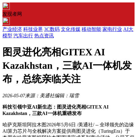
发现者网
产业经济
科技业界
3C数码
文化传媒
移动智能
家电行业
AI大
模型
汽车出行
热点资讯
图灵进化亮相GITEX AI
Kazakhstan，三款AI一体机发
布，总统亲临关注
2026-05-07
来源：美通社
编辑：瑞雪
科技引领中亚
AI
新生态：图灵进化亮相
GITEX AI
Kazakhstan
，三款
AI
一体机重磅发布
哈萨克斯坦阿拉木图
2026年5月6日
/美通社/ --
全球
领先的边缘
AI算力芯片与全栈解决方案提供商图灵进化（TuringEra）于