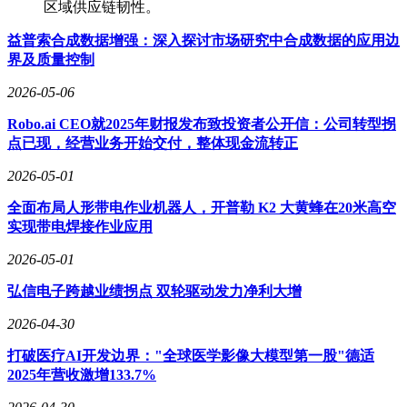
区域供应链韧性。
益普索合成数据增强：深入探讨市场研究中合成数据的应用边
界及质量控制
2026-05-06
Robo.ai CEO就2025年财报发布致投资者公开信：公司转型拐
点已现，经营业务开始交付，整体现金流转正
2026-05-01
全面布局人形带电作业机器人，开普勒 K2 大黄蜂在20米高空
实现带电焊接作业应用
2026-05-01
弘信电子跨越业绩拐点 双轮驱动发力净利大增
2026-04-30
打破医疗AI开发边界："全球医学影像大模型第一股"德适
2025年营收激增133.7%