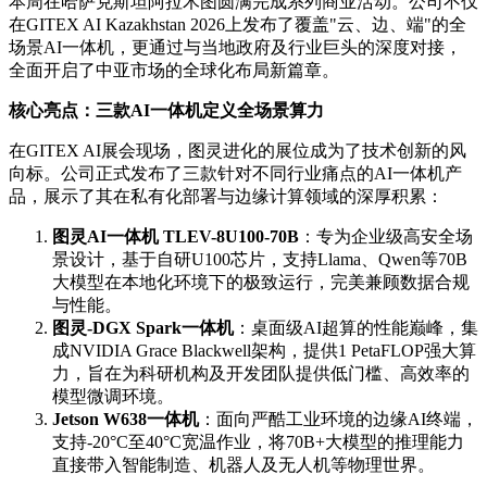
本周在哈萨克斯坦阿拉木图圆满完成系列商业活动。公司不仅
在GITEX AI Kazakhstan 2026上发布了覆盖"云、边、端"的全
场景AI一体机，更通过与当地政府及行业巨头的深度对接，
全面开启了中亚市场的全球化布局新篇章。
核心亮点：三款
AI
一体机定义全场景算力
在GITEX AI展会现场，图灵进化的展位成为了技术创新的风
向标。公司正式发布了三款针对不同行业痛点的AI一体机产
品，展示了其在私有化部署与边缘计算领域的深厚积累：
图灵
AI
一体机
TLEV-8U100-70B
：专为企业级高安全场
景设计，基于自研U100芯片，支持Llama、Qwen等70B
大模型在本地化环境下的极致运行，完美兼顾数据合规
与性能。
图灵
-DGX Spark
一体机
：桌面级AI超算的性能巅峰，集
成NVIDIA Grace Blackwell架构，提供1 PetaFLOP强大算
力，旨在为科研机构及开发团队提供低门槛、高效率的
模型微调环境。
Jetson W638
一体机
：面向严酷工业环境的边缘AI终端，
支持-20°C至40°C宽温作业，将70B+大模型的推理能力
直接带入智能制造、机器人及无人机等物理世界。