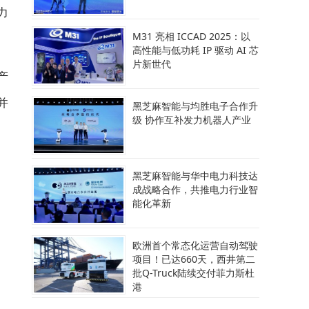
力
M31 亮相 ICCAD 2025：以
高性能与低功耗 IP 驱动 AI 芯
片新世代
产
并
黑芝麻智能与均胜电子合作升
级 协作互补发力机器人产业
黑芝麻智能与华中电力科技达
成战略合作，共推电力行业智
能化革新
欧洲首个常态化运营自动驾驶
项目！已达660天，西井第二
批Q-Truck陆续交付菲力斯杜
港