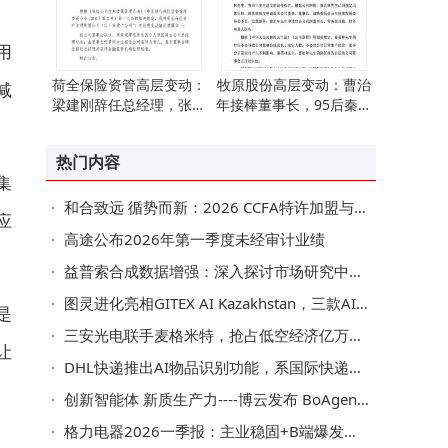
用
荷全保险资管高层变动：
牧原股份高层变动：曹治
减
梁建刚辞任总经理，张梦
年接棒董事长，95后秦牧
姣接棒临时负责人
原跻身董事会
热门内容
集
和合致远 循势而新：2026 CCFA特许加盟与生活服务业发展大会擘画行业高质量发展新蓝图
应
高途公布2026年第一季度未经审计业绩
益普索合成数据增强：深入探讨市场研究中合成数据的应用边界及质量控制
图灵进化亮相GITEX AI Kazakhstan，三款AI一体机发布，总统亲临关注
是
三安光电联手麦格米特，抢占低空经济亿万赛道先机
让
DHL快递推出AI物品识别功能，系国际快递行业首创
创新智能体 新质生产力----博云发布 BoAgent 智能体平台 以安全可信 Agentic AI 重构企业数字生产力
格力电器2026一季报：主业稳固+B端爆发，多元布局见效