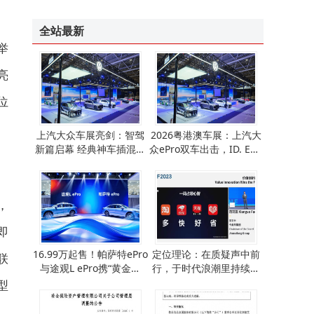
全站最新
举
亮
位
上汽大众车展亮剑：智驾
2026粤港澳车展：上汽大
新篇启幕 经典神车插混焕
众ePro双车出击，ID. ERA
新登场
5S智驾领航合资新征程
，
即
16.99万起售！帕萨特ePro
定位理论：在质疑声中前
联
与途观L ePro携“黄金超
行，于时代浪潮里持续焕
混”入场，德系混动新势力
发生机与活力
型
来了