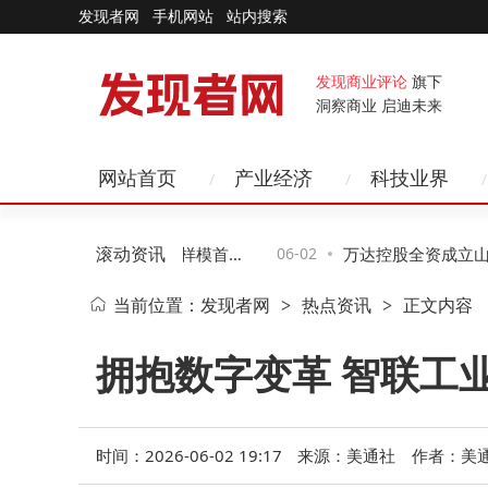
发现者网
手机网站
站内搜索
发现商业评论
旗下
洞察商业 启迪未来
网站首页
产业经济
科技业界
滚动资讯
北电脑展亮剑：HBM5样模首
06-02
万达控股全资成立山东鸿
当前位置：
发现者网
热点资讯
正文内容
>
>
技术助力AI存储升级
万聚焦新兴能源研发与
拥抱数字变革 智联工业未
时间：2026-06-02 19:17
来源：美通社
作者：美