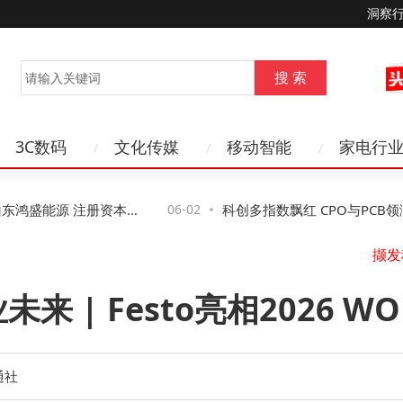
洞察
3C数码
文化传媒
移动智能
家电行
盛能源 注册资本千
06-02
科创多指数飘红 CPO与PCB领涨 科
销售
易方达近5日吸金超7亿
云
来 | Festo亮相2026
通社