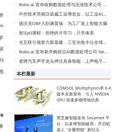
Robo.ai 宣布收购数据处理与压缩技术公司 Neurovia，构建 AI 基础设施，赋能机器经济
中控技术亮相汉诺威工业博览会：以工业AI之力让客户投入实现可持续演进
带
德沃克OBF入职康普瑞：为工厂装上智能大脑
户
智泊AI课程：拒绝碎片学习，只学体系
学
光互联引领算力新基建，三安光电卡位全球产业新周期
演
Robo.ai 宣布新并购前沿AI数据处理公司 Neurovia的CEO任命
到
老牌汽车声学龙头押注具身智能：上声电子牵手戴盟，触觉赛道迎来"产业化奇点"
地
本栏最新
COMSOL Multiphysics® 6.4
版本全新发布，引入 NVIDIA
GPU 加速多物理场仿真
ie
黑芝麻智能发布 SesameX 平
台：以多维智能破局，开启机
来
器人 "全脑智能" 新纪元