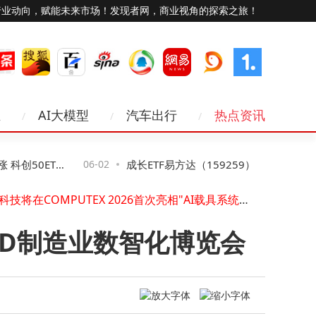
行业动向，赋能未来市场！发现者网，商业视角的探索之旅！
新手也能玩超频！铭瑄 Z890-A WIFI 人性化设计打造省心装机体验
业
AI大模型
汽车出行
热点资讯
高途公布2026年第一季度未经审计业绩
和合致远 循势而新：2026 CCFA特许加盟与生活服务业发展大会擘画行业高质量发展新蓝图
Robo.ai 宣布正式完成对 Neurovia AI 的全资收购，夯实 AI 软件核心战略底座
创50ETF
06-02
成长ETF易方达（159259）获资金青睐，国
相聚天津智博会，华大电子"e芯"点亮数智新征程
撷发科技将在COMPUTEX 2026首次亮相"AI载具系统事业群"及边缘AI创新成果
证成长100指数领涨市场
联聚科技有限公司_智慧园区赋能数字经济高质量发展
BEYOND Expo 2026媒体日正式启幕
 WOD制造业数智化博览会
聚焦AI从数字走向物理世界，BEYOND Expo 2026盛大开幕
嬴彻科技新一代自动驾驶计算平台Taurus量产交付，推动商用车智能驾驶加速渗透
新手也能玩超频！铭瑄 Z890-A WIFI 人性化设计打造省心装机体验
高途公布2026年第一季度未经审计业绩