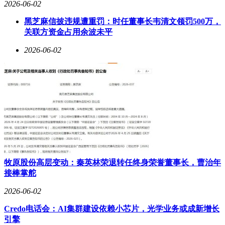
2026-06-02
超混智能家轿”，尺寸介于凌渡L与帕萨特之间，CLTC纯电续
航160公里，综合续航超2000公里，亏电油耗低至2.82升/百公
黑芝麻信披违规遭重罚：时任董事长韦清文领罚500万，
里。其最大亮点在于智能驾驶系统——全球首款配备辅助驾
关联方资金占用余波未平
驶“小蓝灯”的轿车，搭载酷睿程基于地平线征程芯片与HSD算
法深度定制的行云系统，支持车位到车位、城市NOA、高速
2026-06-02
NOA及代客泊车等全场景功能。该系统作为酷睿程在中国推
出的首款L2++高阶智驾产品，预计三季度上市，其市场表现
将直接检验大众在华智驾本土化的落地成效。
牧原股份高层变动：秦英林荣退转任终身荣誉董事长，曹治年
接棒掌舵
2026-06-02
Credo电话会：AI集群建设依赖小芯片，光学业务或成新增长
引擎