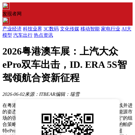
发现者网
产业经济
科技业界
3C数码
文化传媒
移动智能
家电行业
AI大
模型
汽车出行
热点资讯
2026粤港澳车展：上汽大众
ePro双车出击，ID. ERA 5S智
驾领航合资新征程
2026-06-02
来源：ITBEAR
编辑：瑞雪
在粤港澳大湾区车展上，上汽大众以新能源与智能化双线并进
的姿态，成为合资品牌转型的焦点。面对自主品牌在新能源市
场的强势冲击，这家传统合资车企通过“插混+纯电+智能”的组
合策略，试图重新定义德系品牌的市场竞争力。其推出的帕萨
特ePro与途观L ePro两款插混车型，搭载全新一代“黄金超