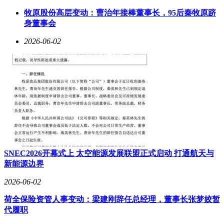
牧原股份高层变动：曹治年接棒董事长，95后秦牧原跻
身董事会
2026-06-02
智能化领域的突破成为上汽大众此次展出的核心亮点。帕萨特
ePro与途观L ePro均搭载由卓驭科技研发的“行云”智能辅助驾
驶系统，支持高快领航辅助、跨楼层记忆泊车及循迹倒车等功
能。车内座舱采用DeepSeek与百度文心一言双AI引擎融合技
SNEC2026开幕式上 太空能源发展联盟正式启动 打通航天与
术，实现多屏联动交互，标志着上汽大众从“德系底盘+省
新能源边界
油”的传统标签，向智能体验领域全面发力。这一转变被视为
合资品牌应对自主品牌竞争的关键策略，其能否在智能化赛道
2026-06-02
上缩小差距，成为市场观察的重点。
荷全保险资管人事变动：梁建刚辞任总经理，董事长张梦姣暂
代履职
另一款重磅车型ID. ERA 5S的亮相，进一步凸显了上汽大众的
技术野心。作为ID. ERA序列的第二款轿车，该车定位“德系