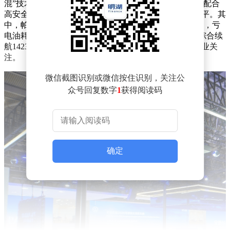
混”技术，以EA211 1.5T发动机与TQ251变速箱为核心，配合
高安全五防电池，在续航与能耗表现上直逼主流市场水平。其
中，帕萨特ePro纯电续航达157公里，综合续航1468公里，亏
电油耗仅3.6升/百公里；途观L ePro纯电续航143公里，综合续
航1423公里，亏电油耗4.33升/百公里，数据表现引发行业关
注。
微信截图识别或微信按住识别，关注公
众号回复数字
1
获得阅读码
确定