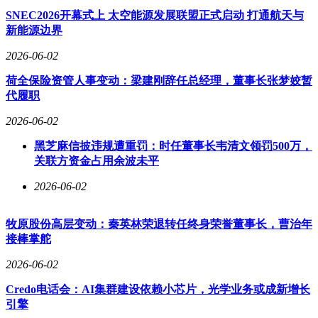
SNEC2026开幕式上 太空能源发展联盟正式启动 打通航天与
新能源边界
2026-06-02
荷全保险资管人事变动：梁建刚辞任总经理，董事长张梦姣暂
代履职
2026-06-02
黑芝麻信披违规遭重罚：时任董事长韦清文领罚500万，
关联方资金占用余波未平
2026-06-02
牧原股份高层变动：秦英林荣退转任终身荣誉董事长，曹治年
接棒掌舵
2026-06-02
Credo电话会：AI集群建设依赖小芯片，光学业务或成新增长
引擎