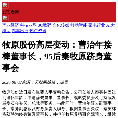
发现者网
产业经济
科技业界
3C数码
文化传媒
移动智能
家电行业
AI大
模型
汽车出行
热点资讯
牧原股份高层变动：曹治年接
棒董事长，95后秦牧原跻身董
事会
2026-06-02
来源：天脉网
编辑：瑞雪
牧原股份近日发布重要人事变动公告，公司创始人秦英林因达
到退休年龄，申请辞去董事、董事长、战略委员会及可持续发
展委员会委员、总裁等职务。与此同时，曹治年辞去副董事
长、常务副总裁及财务负责人职务。根据董事会决议，秦英林
将获聘为终身荣誉董事长，并担任牧原养猪研究院院长，继续