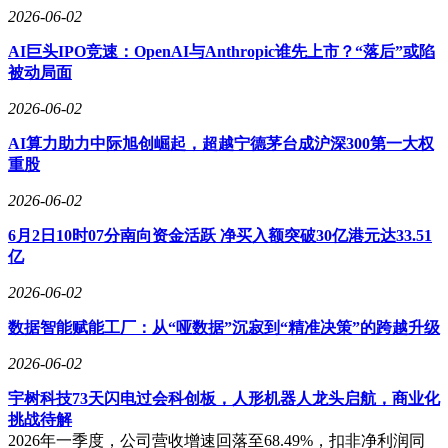
2026-06-02
AI巨头IPO竞速：OpenAI与Anthropic谁先上市？“落后”或陷
被动局面
2026-06-02
AI算力助力中际旭创崛起，超越宁德茅台成沪深300第一大权
重股
2026-06-02
6月2日10时07分南向资金活跃 净买入额突破30亿港元达33.51
亿
2026-06-02
数据智能赋能工厂：从“哑数据”沉寂到“精准决策”的跨越升级
2026-06-02
宇树科技73天闪电过会科创板，人形机器人龙头启航，商业化
挑战待解
2026年一季度，公司营收增速回落至68.49%，扣非净利润同