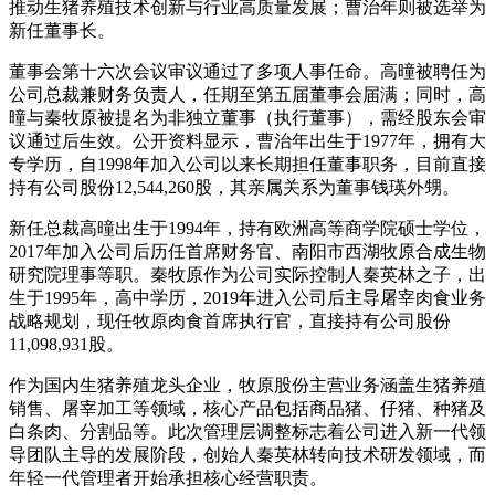
推动生猪养殖技术创新与行业高质量发展；曹治年则被选举为
新任董事长。
董事会第十六次会议审议通过了多项人事任命。高曈被聘任为
公司总裁兼财务负责人，任期至第五届董事会届满；同时，高
曈与秦牧原被提名为非独立董事（执行董事），需经股东会审
议通过后生效。公开资料显示，曹治年出生于1977年，拥有大
专学历，自1998年加入公司以来长期担任董事职务，目前直接
持有公司股份12,544,260股，其亲属关系为董事钱瑛外甥。
新任总裁高曈出生于1994年，持有欧洲高等商学院硕士学位，
2017年加入公司后历任首席财务官、南阳市西湖牧原合成生物
研究院理事等职。秦牧原作为公司实际控制人秦英林之子，出
生于1995年，高中学历，2019年进入公司后主导屠宰肉食业务
战略规划，现任牧原肉食首席执行官，直接持有公司股份
11,098,931股。
作为国内生猪养殖龙头企业，牧原股份主营业务涵盖生猪养殖
销售、屠宰加工等领域，核心产品包括商品猪、仔猪、种猪及
白条肉、分割品等。此次管理层调整标志着公司进入新一代领
导团队主导的发展阶段，创始人秦英林转向技术研发领域，而
年轻一代管理者开始承担核心经营职责。