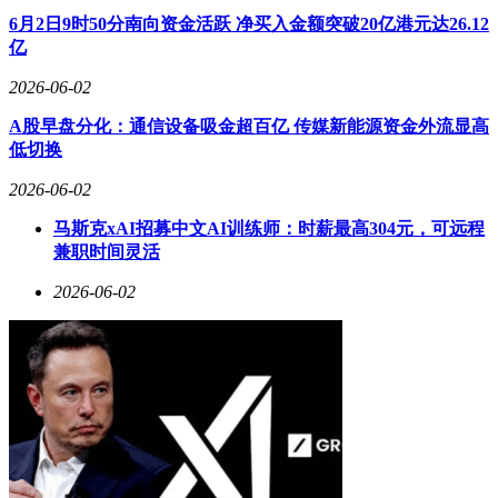
6月2日9时50分南向资金活跃 净买入金额突破20亿港元达26.12
亿
2026-06-02
A股早盘分化：通信设备吸金超百亿 传媒新能源资金外流显高
低切换
2026-06-02
马斯克xAI招募中文AI训练师：时薪最高304元，可远程
兼职时间灵活
2026-06-02