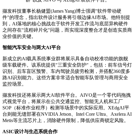
撷发科技董事长杨健盟(James Yang)博士强调"软件带动硬
件"的理念，指出软件设计服务将引领边缘AI市场。他特别提
到，AI落地的核心挑战在于软件开发工作流与底层异构硬件
之间存在"流程碎片化"问题，而实现深度整合才是创造实质商
业价值的关键。
智能汽车安全与两大
AI
平台
新成立的AI载具系统事业群将展示具备自动校准功能的旗舰
级车载硬件。该系统提供"三重安全防护"，包括：前车信号灯
识别、后车盲区预警、车内驾驶员疲劳检测，并搭配360度多
路AI识别能力。这些方案非常适合智能车队管理与商用安全
监控场景。
撷发科技还将展示两大AI软件平台。AIVO是一个零代码拖拽
式视觉平台，将展示在公共交通监控、智能无人机和工厂
SOP（标准作业程序）检测等场景中的实际应用。XEdgAI平
台则能无缝部署在NVIDIA Jetson、Intel Core Ultra、Axelera AI
Metis等主流芯片上，消除硬件限制，降低供应商锁定风险。
ASIC
设计与生态系统合作