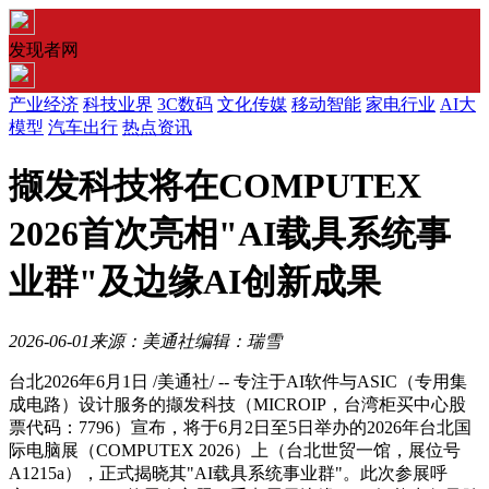
发现者网
产业经济
科技业界
3C数码
文化传媒
移动智能
家电行业
AI大
模型
汽车出行
热点资讯
撷发科技将在COMPUTEX
2026首次亮相"AI载具系统事
业群"及边缘AI创新成果
2026-06-01
来源：美通社
编辑：瑞雪
台北
2026年6月1日
/美通社/ -- 专注于AI软件与ASIC（专用集
成电路）设计服务的撷发科技（MICROIP，台湾柜买中心股
票代码：7796）宣布，将于6月2日至5日举办的2026年台北国
际电脑展（COMPUTEX 2026）上（台北世贸一馆，展位号
A1215a），正式揭晓其"AI载具系统事业群"。此次参展呼