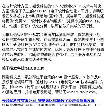
在芯片设计方面，撷发科技的"CATS定制化ASIC技术与解决
方案"整合了先进的AI EDA（电子设计自动化）工具，协助研
发团队将芯片上市时间缩短6至9个月。展会期间，撷发科技还
将提供"免费ASIC设计技术咨询服务"，提供专属的PPA（功
耗、性能、面积）优化分析，以评估芯片集成的可行性。
为推动边缘AI产业从芯片走向实际落地部署，撷发科技正积
极拓展其全球生态系统。在系统集成方面，撷发科技与工业电
脑大厂研扬科技(AAEON)达成合作，利用RT-621R机架式工业
机箱展示实时生产线监控方案。此外，撷发科技还与神经形态
AI芯片先驱BrainChip结成战略合作伙伴，共同开发低功耗AI
模型及战术边缘雷达分类技术。
关于撷发科技
(MICROIP)
撷发科技是一家总部位于台湾的ASIC设计服务、AI软件及IP
授权领域领导厂商。通过其CATS（定制化ASIC技术与解决方
案）和CAPS（跨平台AI处理服务）两大平台，撷发科技加速
AI落地应用，并缩短开发周期。请访问www.micro-ip.com。
云联聚科技有限公司_智慧园区赋能数字经济高质量发展
科技赋能产业 智慧引领未来在数字经济浪潮席卷全球、人工