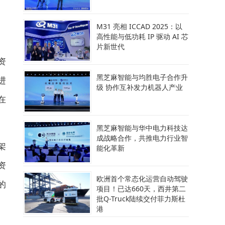
M31 亮相 ICCAD 2025：以
高性能与低功耗 IP 驱动 AI 芯
片新世代
资
黑芝麻智能与均胜电子合作升
进
级 协作互补发力机器人产业
在
黑芝麻智能与华中电力科技达
成战略合作，共推电力行业智
架
能化革新
资
欧洲首个常态化运营自动驾驶
的
项目！已达660天，西井第二
批Q-Truck陆续交付菲力斯杜
港