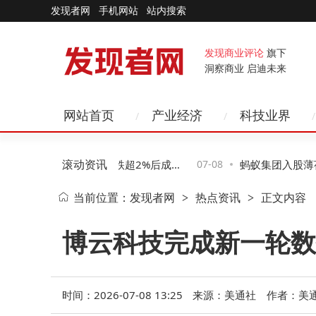
发现者网
手机网站
站内搜索
发现商业评论
旗下
洞察商业 启迪未来
网站首页
产业经济
科技业界
滚动资讯
业板指先抑后扬 盘中跌超2%后成
07-08
蚂蚁集团入股薄荷健
当前位置：
发现者网
热点资讯
正文内容
>
>
40%
外部股东，新功能已
博云科技完成新一轮数
时间：2026-07-08 13:25
来源：美通社
作者：美