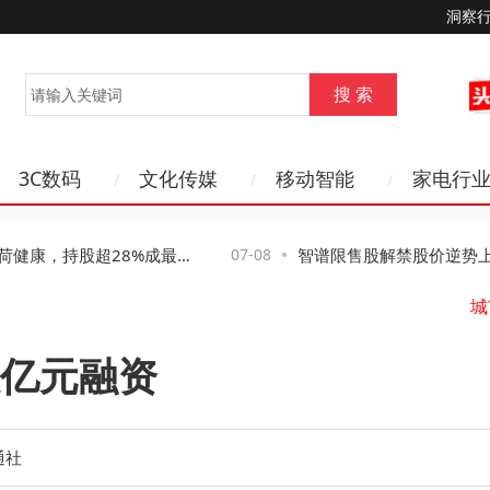
洞察
3C数码
文化传媒
移动智能
家电行
康，持股超28%成最大
07-08
智谱限售股解禁股价逆势上扬 
城
上线蚂蚁阿福App
值重构助力突破困境
比亚
亿元融资
通社