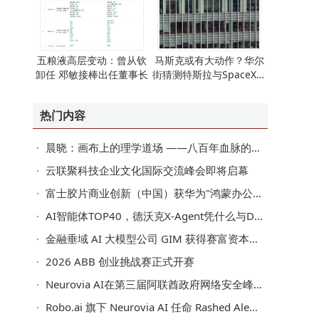
五粮液高层变动：曾从钦
马斯克或有大动作？华尔
卸任 邓敏接棒出任董事长
街猜测特斯拉与SpaceX将
走向合并之路
热门内容
晨晓：画布上的理学道场 ——八百年血脉的色彩显形
云联聚科技企业文化国际交流峰会即将启幕
富士胶片商业创新（中国）获华为"鸿蒙办公行业先锋奖"
AI智能体TOP40，德沃克X-Agent凭什么与DeepSeek、宇树同榜？
金融垂域 AI 大模型公司 GIM 获得赛富资本、Monolith 超亿元天使轮融资
2026 ABB 创业挑战赛正式开赛
Neurovia AI在第三届阿联酋政府网络安全峰会上展示NeuroStream™技术成果，共筑可信视觉智能基础设施
Robo.ai 旗下 Neurovia AI 任命 Rashed Aleghfeli 为首席运营官，将以"官方 AI 基础设施合作伙伴"身份亮相 2026 阿联酋数据中心与云计算峰