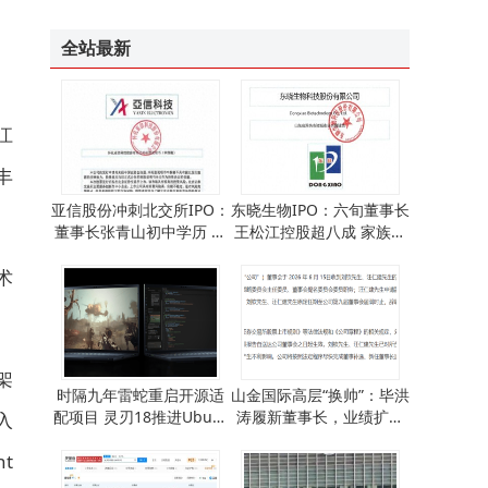
全站最新
江
丰
亚信股份冲刺北交所IPO：
东晓生物IPO：六旬董事长
董事长张青山初中学历 总
王松江控股超八成 家族成
经理邓磊曾自由职业三年
员间接参股引关注
术
架
时隔九年雷蛇重启开源适
山金国际高层“换帅”：毕洪
配项目 灵刃18推进Ubunt
涛履新董事长，业绩扩张
入
u认证 Linux适配迈出重要
与上市冲刺齐头并进
t
一步