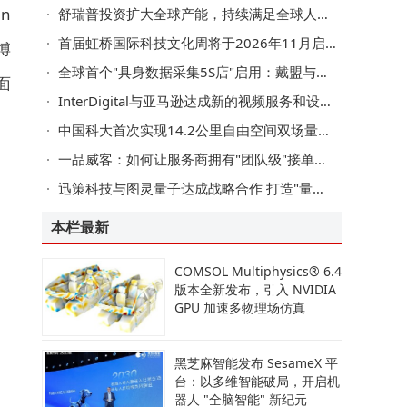
n
舒瑞普投资扩大全球产能，持续满足全球人工智能数据中心增长需求
首届虹桥国际科技文化周将于2026年11月启幕
博
全球首个"具身数据采集5S店"启用：戴盟与中国移动共建"数采进家庭"网络
面
InterDigital与亚马逊达成新的视频服务和设备许可协议
中国科大首次实现14.2公里自由空间双场量子密钥分发！ 赋同量子SNSPD核心助力实验
一品威客：如何让服务商拥有"团队级"接单能力？
迅策科技与图灵量子达成战略合作 打造"量子+Token 工厂"生态体系
本栏最新
COMSOL Multiphysics® 6.4
版本全新发布，引入 NVIDIA
GPU 加速多物理场仿真
黑芝麻智能发布 SesameX 平
台：以多维智能破局，开启机
器人 "全脑智能" 新纪元