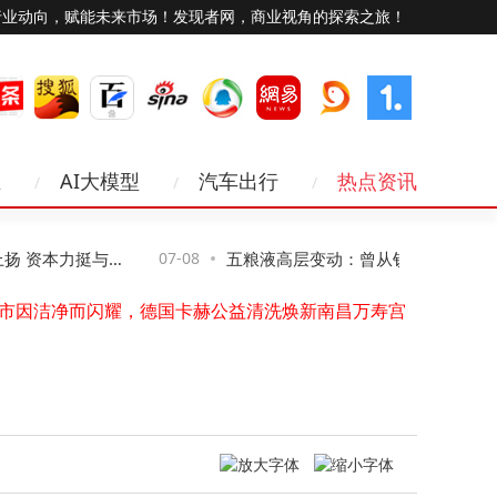
行业动向，赋能未来市场！发现者网，商业视角的探索之旅！
一品威客平台16周年：AI提效+服务模式升级，让创意服务更"丝滑"
业
AI大模型
汽车出行
热点资讯
粉到心里去：Beats 推出超萌连接线
首个"制造业Token工厂"落地！迅策科技联合TCL旗下格创东智探索工业智能制造领域的AI落地
台达55周年"前行共好论坛" 汇聚业界领袖
资本力挺与估
07-08
五粮液高层变动：曾从钦卸任 邓敏接棒
市因洁净而闪耀，德国卡赫公益清洗焕新南昌万寿宫
城市因洁净而闪耀，德国卡赫焕新玄武湖滨水风景线
任董事长
迪集中公布多起名誉维权胜诉案件 重拳打击“黑公关”
多元业态激活IP生命力，顽顽崽年轻化实践
斯凯孚与绿的谐波成立合资公司，聚焦人形机器人精密部件
今日开幕 2026CCE成都清洁展盛大开启，共探西南清洁市场新机遇
一品威客平台16周年：AI提效+服务模式升级，让创意服务更"丝滑"
粉到心里去：Beats 推出超萌连接线