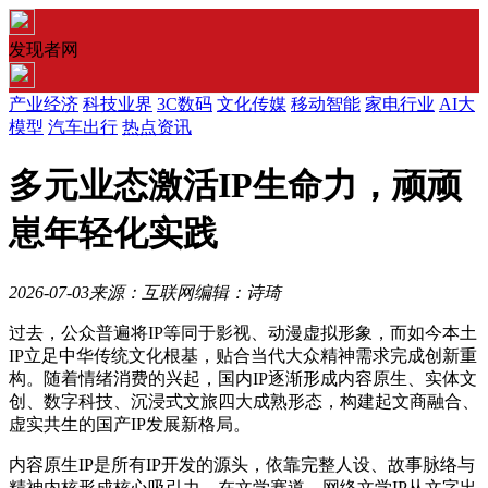
发现者网
产业经济
科技业界
3C数码
文化传媒
移动智能
家电行业
AI大
模型
汽车出行
热点资讯
多元业态激活IP生命力，顽顽
崽年轻化实践
2026-07-03
来源：互联网
编辑：诗琦
过去，公众普遍将IP等同于影视、动漫虚拟形象，而如今本土
IP立足中华传统文化根基，贴合当代大众精神需求完成创新重
构。随着情绪消费的兴起，国内IP逐渐形成内容原生、实体文
创、数字科技、沉浸式文旅四大成熟形态，构建起文商融合、
虚实共生的国产IP发展新格局。
内容原生IP是所有IP开发的源头，依靠完整人设、故事脉络与
精神内核形成核心吸引力。在文学赛道，网络文学IP从文字出