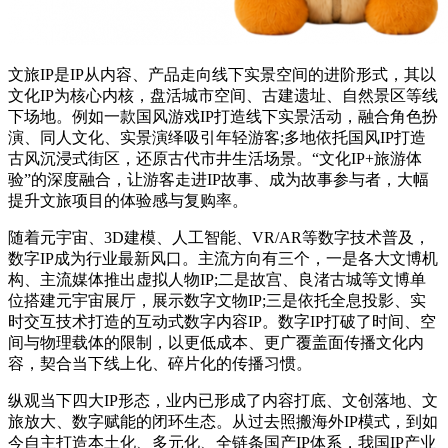
文旅IP是IP从内容、产品走向线下实景空间的进阶形式，其以
文化IP为核心内核，盘活城市空间、古建遗址、自然景区等线
下场地。例如一款国风游戏IP打造线下实景活动，融合角色扮
演、同人文化、实景演绎吸引年轻游客;多地依托国风IP打造
古风沉浸式街区，还原古代市井生活场景。“文化IP+旅游体
验”的深度融合，让游客走进IP故事、成为故事参与者，大幅
提升文旅项目的体验感与复购率。
随着元宇宙、3D建模、人工智能、VR/AR等数字技术普及，
数字IP成为行业最新风口。主流方向有三个，一是各大文博机
构、主流媒体推出虚拟人物IP;二是故宫、良渚古城等文博单
位搭建元宇宙展厅，展示数字文物IP;三是依托全息投影、实
时交互技术打造的互动式数字内容IP。数字IP打破了时间、空
间与物理载体的限制，以更低成本、更广覆盖面传播文化内
容，契合当下线上化、碎片化的传播习惯。
纵观当下四大IP形态，业内已形成了内容打底、文创落地、文
旅放大、数字赋能的闭环生态。从过去照搬海外IP模式，到如
今自主打造本土化、多元化、全链条国产IP体系，我国IP产业