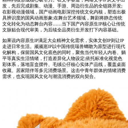
发，先后完成剧集、动漫、手游、周边衍生品的全链路开发;
在影视动漫领域，国产动画电影深挖传统文化内核，塑造出极
具辨识度的国风动画形象;在舞台艺术领域，舞剧将静态传统
文化转化为动态舞台内容……当下国产内容原生IP核心让传统
文脉贴合现代审美，为后续全品类衍生开发打下内容基础。
如果说内容原生IP满足大众精神文化需求，实体文创IP则让IP
走进日常生活。顽顽崽IP以中国传统瑞兽螭吻为原型进行现代
化解构，保留国风文化底色的同时，聚焦当代年轻人内卷、躺
平等真实生活情绪，打造差异化人物设定;依托标准化视觉色
彩体系，落地盲盒摆件、毛绒公仔核心实体产品线，覆盖桌面
收藏、居家陪伴等多元消费场景。这击中青年群体的情绪消费
需求，也实现国风文化与潮流消费的双向契合。