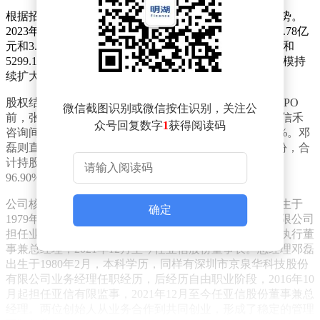
根据招股书披露，亚信股份近年来业绩呈现稳步增长态势。
2023年至2025年期间，公司营业收入分别为2.57亿元、2.78亿
元和3.79亿元，净利润分别为3689.98万元、1401.42万元和
5299.16万元。虽然净利润存在一定波动，但整体收入规模持
续扩大，显示出较强的市场竞争力。
股权结构方面，公司实际控制人为张青山和邓磊。截至IPO
微信截图识别或微信按住识别，关注公
前，张青山直接持有亚信股份48.0769%的股份，并通过信禾
众号回复数字
1
获得阅读码
咨询间接持有0.4087%的股份，合计持股比例达48.4856%。邓
磊则直接持有48.0769%的股份，间接持有0.3365%的股份，合
计持股比例为48.4135%。两人直接及间接合计持有公司
96.90%的股份，形成了绝对控股地位。
公司核心管理层具有丰富的行业经验。董事长张青山出生于
确定
1979年12月，初中学历，曾在深圳市京泉华科技股份有限公司
担任业务经理，2009年11月起参与亚信有限创立并担任执行董
事兼总经理，2021年12月至今任亚信股份董事长。总经理邓磊
出生于1980年2月，本科学历，同样有深圳市京泉华科技股份
有限公司业务经理任职经历，后经历自由职业阶段，2016年10
月起担任亚信有限监事，2021年12月至今任亚信股份董事兼总
经理。两位创始人从业务合作到共同创业，形成了稳定的管理