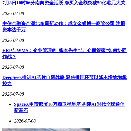
团队架构。
7月8日10时06分南向资金活跃 净买入金额突破50亿港元大关
2026-07-08
中信金融资产湖北布局新动作：成立金睿博一商管公司 注册
资本达千万
2026-07-08
ERP与WMS：企业管理的“账本先生”与“仓库管家”如何协同
作战？
2026-07-08
DeepSeek推进AI芯片自研战略 聚焦推理环节以降本增效增掌
控力
2026-07-08
SpaceX申请部署10万颗卫星星座 构建AI时代全球通信
新基石
2026-07-08