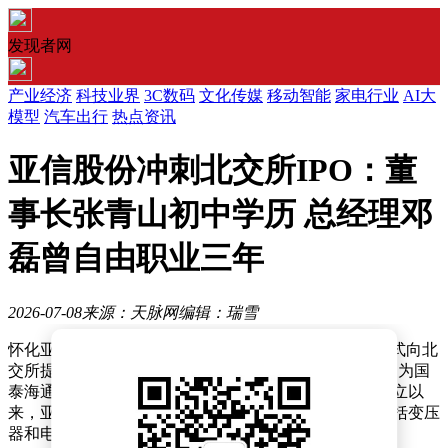
发现者网
产业经济
科技业界
3C数码
文化传媒
移动智能
家电行业
AI大
模型
汽车出行
热点资讯
亚信股份冲刺北交所IPO：董
事长张青山初中学历 总经理邓
磊曾自由职业三年
2026-07-08
来源：天脉网
编辑：瑞雪
怀化亚信科技股份有限公司（简称“亚信股份”）近日正式向北
交所提交了IPO申请，计划募集资金3.09亿元，保荐机构为国
泰海通，保荐代表人为方军和王里刚。自2009年11月成立以
来，亚信股份始终专注于磁性元器件领域，主要产品包括变压
器和电感器，广泛应用于电子设备制造行业。