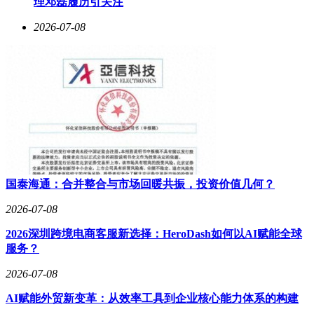
理邓磊履历引关注
其自主研发的Grok大模型正经历快速迭代。10万颗卫星组成
2026-07-08
的全球天基网络，将为AI系统提供覆盖偏远地区的实时数据
传输通道，使自动驾驶、远程医疗、智能农业等应用获得均匀
的通信服务保障。这种"太空通信+地面智能"的架构，有望重
构全球数字基础设施的竞争格局。
FCC的审批进程将成为决定项目成败的关键因素。技术专家指
出，SpaceX的星舰发射系统已进入成熟阶段，其可重复使用
设计使单次发射成本降至传统火箭的十分之一。若申请获得批
准，以当前每年60次发射的频率计算，SpaceX具备在五年内
完成全部卫星部署的工程能力。不过，天文观测组织已对10万
颗卫星可能引发的光污染问题表示担忧，这或将成为监管审批
国泰海通：合并整合与市场回暖共振，投资价值几何？
中的重要考量因素。
2026-07-08
2026深圳跨境电商客服新选择：HeroDash如何以AI赋能全球
服务？
2026-07-08
AI赋能外贸新变革：从效率工具到企业核心能力体系的构建