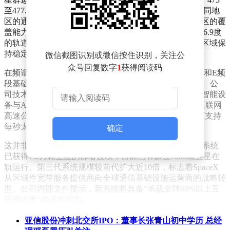
至477.5公里的稍高轨道。这种分层设计可使系统根据不同地
区的通信需求动态调整卫星分布，特别强化了对极地地区的覆
盖能力。轨道倾角范围设定在26度至96.9度之间，其中96.9度
的轨道接近太阳同步轨道，这种设计能确保卫星在特定区域保
持稳定的过境时间。
微信截图识别或微信按住识别，关注公
众号回复数字
1
获得阅读码
在频谱资源方面，SpaceX计划在已获授权的Ku、Ka、V和E频
段基础上，新增开发92GHz至275GHz的W频段和D频段。公
司技术团队解释，现有频段已无法满足未来全球数十亿智能设
备与AI系统的通信需求，拓展高频段资源是构建"太空互联网
高速公路"的关键。这些毫米波频段具有大带宽特性，可支持
每秒太比特级的数据传输速率。
确定
这并非SpaceX首次布局卫星互联网领域。其第二代星链系统
已获得1.2万颗卫星的部署授权，目前已有超过7000颗卫星在
轨运行。第三代系统规模较前代扩大近10倍，标志着SpaceX
从区域性宽带服务提供商向全球通信基础设施运营商的战略转
型。公司内部文件显示，新系统将具备"承载全球60%以上互
联网流量"的潜在能力。
值得注意的是，该计划与SpaceX的AI业务发展形成深度协
亚信股份冲刺北交所IPO：董事长张青山初中学历 总经
同。公司近期以600亿美元收购AI编程工具开发商Anysphere，