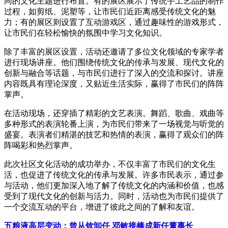
同的文化主题进行布置。有的展区展示了传统手工艺品的制作
过程，如剪纸、泥塑等，让市民们近距离感受传统文化的魅
力；有的展区则设置了互动游戏区，通过趣味性的游戏形式，
让市民们在轻松愉快的氛围中学习文化知识。
除了丰富的展区设置，活动还邀请了多位文化领域的专家学者
进行现场讲座。他们围绕传统文化的传承与发展、现代文化的
创新与融合等话题，与市民们进行了深入的交流和探讨。讲座
内容既具有理论深度，又贴近生活实际，赢得了市民们的阵阵
掌声。
在活动现场，还穿插了精彩的文艺表演。舞蹈、歌曲、戏曲等
多种形式的表演轮番上演，为市民们带来了一场视觉与听觉的
盛宴。表演者们精湛的技艺和热情的表演，赢得了观众们的阵
阵喝彩和热烈掌声。
此次社区文化活动的成功举办，不仅丰富了市民们的文化生
活，也促进了传统文化的传承与发展。许多市民表示，通过参
与活动，他们更加深入地了解了传统文化的内涵和价值，也感
受到了现代文化的创新与活力。同时，活动也为市民们提供了
一个交流互动的平台，增进了彼此之间的了解和友谊。
五粮液高层变动：曾从钦卸任 邓敏接棒成新任董事长