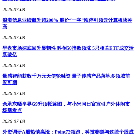
2026-07-08
浪潮信息业绩飙升超200% 股价“一字”涨停引领云计算板块冲
高
2026-07-08
早盘市场探底回升显韧性 科创50指数领涨 5只相关ETF成交活
跃破亿
2026-07-08
量感智能获数千万元天使轮融资 量子传感产品落地多领域前
景可期
2026-07-08
余承东晒享界G9升顶帐篷图，与小米同日官宣引户外休闲市
场新看点
2026-07-08
外资调研A股热情高涨：Point72领跑，科技赛道与这些个股成