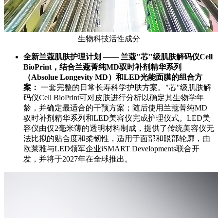
生物科技活性成分
全新
兰蔻肌肤护理计划 —— 兰蔻"芯"级肌肤解码仪
Cell
BioPrint
，结合兰蔻菁纯
MD
驭时补剂精华系列
（
Absolue Longevity MD
）和
LED
光能面膜的组合方
案：
一套完整的日常长寿科学护肤方案。"芯"级肌肤解
码仪Cell BioPrint可对皮肤进行分析以确定其生物学年
龄，并确定最适合的干预方案；随后使用兰蔻菁纯MD
驭时补剂精华系列和LED美容仪完成护理仪式。LED美
容仪由仅2毫米薄的透明材料制成，提供了传统美容仪无
法比拟的贴合度和柔韧性，适用于面部和眼部轮廓，由
欧莱雅与LED领军企业iSMART Developments联合开
发，并将于2027年在全球推出。