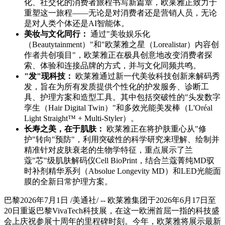
化、社交化的消费者旅程书写新篇章，欧莱雅正致力于
重塑这一旅程——无论是对消费者还是营销人员，无论
是对人类个体还是AI智能体。
美妆与文化同行：
通过"美妆娱乐化
（Beautytainment）"和"欧莱雅之星（Lorealistar）内容创
作者共创项目"，欧莱雅正在极具创意地改变消费者探
索、体验和连接品牌的方式，并与文化同频共鸣。
"发"现科技：
欧莱雅通过新一代美妆科技创新来解码秀
发，旨在为所有发质提供个性化的护发服务、诊断工
具、护理方案和造型工具。其中包括突破性的"头发数字
孪生（Hair Digital Twin）"和多效光能美发棒（L'Oréal
Light Straight™ + Multi-Styler）。
长寿之美，在于肌肤：
欧莱雅正在将护肤重心从"修
护"转向"预防"，利用突破性的科学研究来理解、绘制并
精准针对皮肤衰老的生物学特征，重点展示了兰
蔻"芯"级肌肤解码仪Cell BioPrint，结合兰蔻菁纯MD驭
时补剂精华系列（Absolue Longevity MD）和LED光能面
膜的全新日常护理方案。
巴黎
2026年7月1日
/美通社/ -- 欧莱雅集团
于
2026年6月17日至
20日重返巴黎VivaTech科技展，在这一欧洲首屈一指的科技盛
会上庆祝参展十周年的里程碑时刻。今年，欧莱雅将展示最新