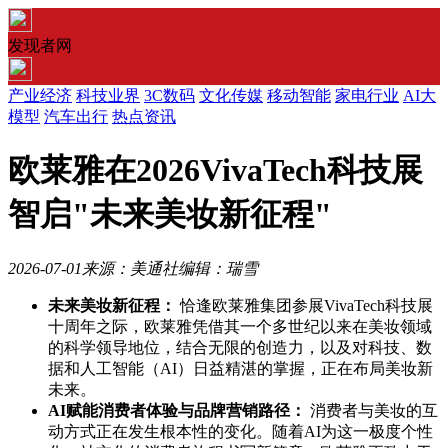
发现者网
产业经济
科技业界
3C数码
文化传媒
移动智能
家电行业
AI大
模型
汽车出行
热点资讯
欧莱雅在2026VivaTech科技展
智启"未来美妆新征程"
2026-07-01
来源：美通社
编辑：瑞雪
未来美妆新征程：
恰逢欧莱雅集团参展VivaTech科技展
十周年之际，欧莱雅凭借其一个多世纪以来在美妆领域
的科学领导地位，结合无限的创造力，以及对科技、数
据和人工智能（AI）日益精湛的掌握，正在布局美妆新
未来。
AI
赋能消费者体验与品牌营销路径：
消费者与美妆的互
动方式正在发生根本性的变化。随着AI为这一极度个性