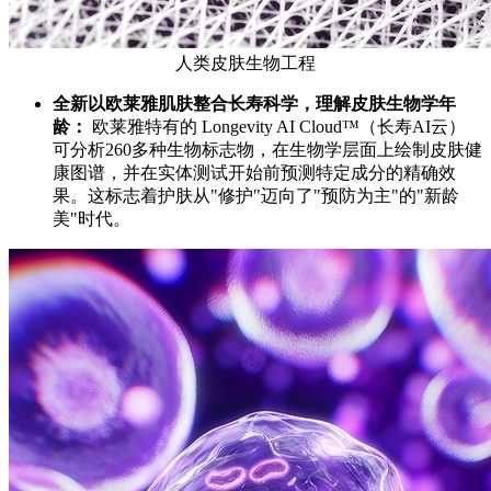
人类皮肤生物工程
全新
以欧莱雅肌肤整合长寿科学，理解皮肤生物学年
龄：
欧莱雅特有的 Longevity AI Cloud™（长寿AI云）
可分析260多种生物标志物，在生物学层面上绘制皮肤健
康图谱，并在实体测试开始前预测特定成分的精确效
果。这标志着护肤从"修护"迈向了"预防为主"的"新龄
美"时代。