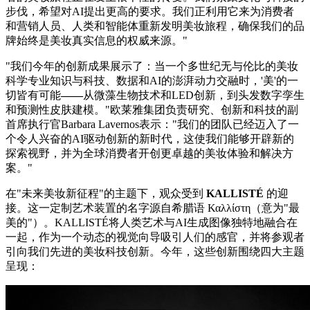
步伐，希望对AI提出更高的要求。我们正利用它来为消费者
和营销人员、人类和智能体重新发明美妆旅程，确保我们的品
牌始终是美妆真实信息的权威来源。"
"我们今年的创新成果展示了：当一个多世纪无与伦比的美妆
科学专业知识与科技、数据和AI的澎湃动力交融时，'美'的一
切皆有可能
——
从微藻生物技术和LED创新，到头发数字孪生
和预测性皮肤建模。"欧莱雅集团负责研究、创新和科技的副
首席执行官Barbara Lavernos表示："我们的团队已经迈入了一
个令人兴奋的AI驱动创新的新时代，这使我们能够开辟新的
探索视野，并为全球消费者开创更卓越的美妆体验和解决方
案。"
在"未来美妆新征程"的主题下，观众
受到
KALLISTÉ
的迎
接。这一定制艺术装置的名字源自希腊语 Καλλίστη（意为"最
美的"）。KALLISTÉ将人类艺术与AI生成图像独特地融合在
一起，作为一个动态的视觉向导吸引人们的感官，并将参观者
引向我们先进的美妆科技创新。今年，这些创新
围绕
四大主题
呈现：