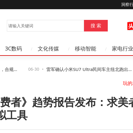
洞察
3C数码
文化传媒
移动智能
家电行
合规风
06-30
雷军确认小米SU7 Ultra民间车主纽北跑出佳
绩 彰显造车硬实力
费者》趋势报告发布：求美
模拟工具