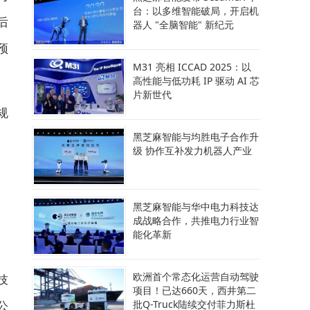
台：以多维智能破局，开启机
后
器人 "全脑智能" 新纪元
预
M31 亮相 ICCAD 2025：以
高性能与低功耗 IP 驱动 AI 芯
片新世代
规
黑芝麻智能与均胜电子合作升
级 协作互补发力机器人产业
黑芝麻智能与华中电力科技达
成战略合作，共推电力行业智
能化革新
欧洲首个常态化运营自动驾驶
技
项目！已达660天，西井第二
公
批Q-Truck陆续交付菲力斯杜