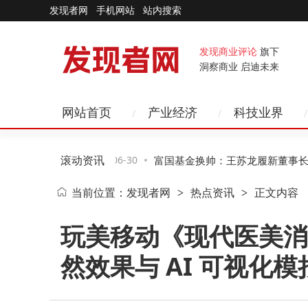
发现者网
手机网站
站内搜索
发现商业评论
旗下
洞察商业 启迪未来
网站首页
产业经济
科技业界
滚动资讯
模范董事长领
06-30
富国基金换帅：王苏龙履新董事长，
当前位置：
发现者网
热点资讯
正文内容
>
>
控挑战与机遇并存
玩美移动《现代医美消
然效果与 AI 可视化