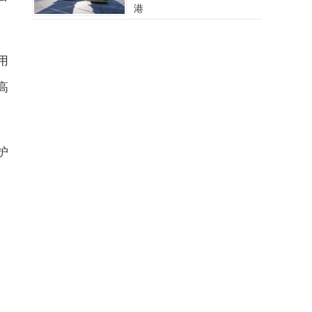
港
用
高
护