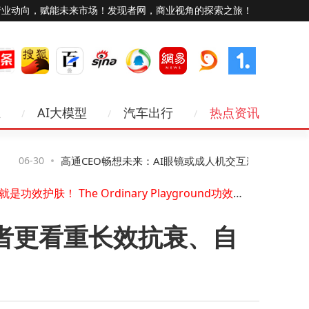
行业动向，赋能未来市场！发现者网，商业视角的探索之旅！
amazfit 发布新品 Balance 3 和 Balance Ultra智能运动手表，开启混合训练新时代
洪恩公布2026年第一季度未经审计财务业绩[1]
业
AI大模型
汽车出行
热点资讯
市场增速超20%，云尖信息AI Box助推边端Agentic与Physical AI价值跃升
三个月完成三轮融资，文艺复兴联创管理基金领投 GIM A 轮融资
AI+创新药：和誉医药打造长期增长的新能力曲线
06-30
高通CEO畅想未来：AI眼镜或成人机交互新
06-30
供票就上沂链通，全链路赋能，助力企业高效落地供应链票据业务
玩的就是功效护肤！ The Ordinary Playground功效护肤游乐场限时登陆广州东山口
宠 开启智能协同新篇章
MWC上海 | 华大电子全场景eSIM亮相，构筑AI时代可信连接底座
开利加码中国，聚焦AI数据中心与绿色转型
者更看重长效抗衰、自
DEKRA 德凯受邀参加第十七届世界经济论坛新领军者年会，暨2026 大连夏季达沃斯论坛
amazfit 发布新品 Balance 3 和 Balance Ultra智能运动手表，开启混合训练新时代
洪恩公布2026年第一季度未经审计财务业绩[1]