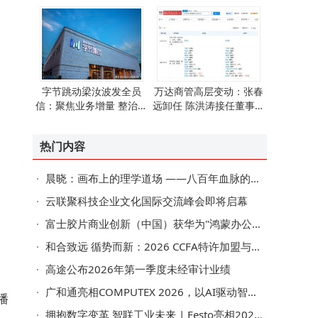
字节跳动梁汝波发全员
万达商管高层变动：张春
信：聚焦业务增量 整治形
远卸任 陈洪涛接任董事长
式化推进组织高效务实
等职务
热门内容
晨晓：画布上的理学道场 ——八百年血脉的色彩显形
云联聚科技企业文化国际交流峰会即将启幕
富士胶片商业创新（中国）获华为"鸿蒙办公行业先锋奖"
和合致远 循势而新：2026 CCFA特许加盟与生活服务业发展大会擘画行业高质量发展新蓝图
高途公布2026年第一季度未经审计业绩
广和通亮相COMPUTEX 2026，以AI驱动智能连接新未来
播
拥抱数字变革 智联工业未来 | Festo亮相2026 WOD制造业数智化博览会