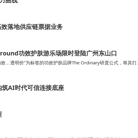
能力曲线
高效落地供应链票据业务
layground功效护肤游乐场限时登陆广州东山口
，强功效，透明价”为标签的功效护肤品牌The Ordinary研度公式，将其打
限时登陆广州东山口潮流街区，开园即引爆全城打卡热
，构筑AI时代可信连接底座
型