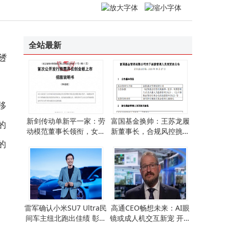
全站最新
透
移
新剑传动单新平一家：劳
富国基金换帅：王苏龙履
的
动模范董事长领衔，女儿
新董事长，合规风控挑战
与外甥齐任副总
与机遇并存
的
雷军确认小米SU7 Ultra民
高通CEO畅想未来：AI眼
间车主纽北跑出佳绩 彰显
镜或成人机交互新宠 开启
造车硬实力
智能协同新篇章