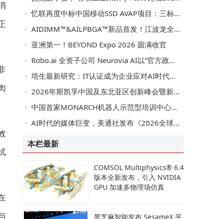
消
忆联再度中标中国移动SSD AVAP项目：三标段中标，双项夺魁，总容量第一
正
AIDIMM™&AILPBGA™新品首发！江波龙全栈端侧AI存储应用亮相COMPUTEX 2026
亚洲第一！BEYOND Expo 2026 圆满收官
Robo.ai 全资子公司 Neurovia AI以“官方政府级 AI 网络安全合作伙伴”身份亮相第三届阿联酋政府网络安全峰会
非
培生最新研究：IT认证成为企业应对AI时代技能缺口的核心抓手，驱动竞争优势提升
肉
2026年斯凯孚中国及东北亚区创新峰会暨新品发布会成功举办，发布五大新产品
中国首家MONARCH机器人示范型培训中心落地上海市第一人民医院
AI时代的媒体巨变，美通社发布《2026全球媒体调查报告》
效
本栏最新
试
COMSOL Multiphysics® 6.4
版本全新发布，引入 NVIDIA
GPU 加速多物理场仿真
在
与
黑芝麻智能发布 SesameX 平