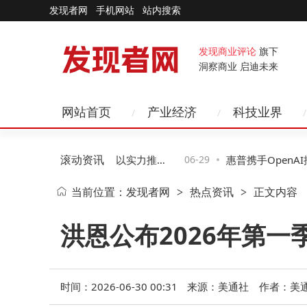
发现者网
手机网站
站内搜索
发现商业评论
旗下
洞察商业 启迪未来
网站首页
产业经济
科技业界
滚动资讯
星海V9获国际名流青睐，以实力推动
06-29
惠普携手OpenAI推
当前位置：
发现者网
热点资讯
正文内容
>
>
PV豪华体验新跨越
ontier平台助力企
洪恩公布2026年第一
时间：2026-06-30 00:31
来源：美通社
作者：美