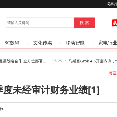
洞察
3C数码
文化传媒
移动智能
家电行
进战略合作 全方位部署Fr
06-29
马斯克Grok 4.5开启内测，性能
业加速转型
Opus，年内每月推新模型
季度未经审计财务业绩[1]
通社