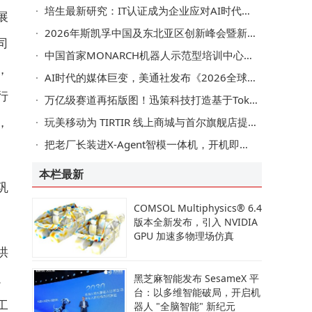
培生最新研究：IT认证成为企业应对AI时代技能缺口的核心抓手，驱动竞争优势提升
展
2026年斯凯孚中国及东北亚区创新峰会暨新品发布会成功举办，发布五大新产品
司
中国首家MONARCH机器人示范型培训中心落地上海市第一人民医院
，
AI时代的媒体巨变，美通社发布《2026全球媒体调查报告》
行
万亿级赛道再拓版图！迅策科技打造基于Token的物理AI与世界模型，构建产业新生态
，
玩美移动为 TIRTIR 线上商城与首尔旗舰店提供 AR 粉底液虚拟试妆及 AI 智能粉底配色技术
把老厂长装进X-Agent智模一体机，开机即用，越用越智能！
本栏最新
巩
COMSOL Multiphysics® 6.4
版本全新发布，引入 NVIDIA
GPU 加速多物理场仿真
洪
。
黑芝麻智能发布 SesameX 平
台：以多维智能破局，开启机
工
器人 "全脑智能" 新纪元