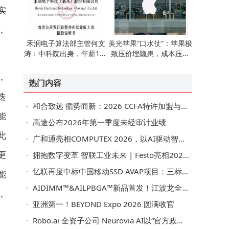
实
，
禾润电子算法部主管何文
美光苹果“口水仗”：苹果极
涛：中科院出身，年薪133
致压价埋隐患，成本压力
万超董事长殷明
转嫁引争议
，
热门内容
迭
和合致远 循势而新：2026 CCFA特许加盟与生活服务业发展大会擘画行业高质量发展新蓝图
能
高途公布2026年第一季度未经审计业绩
此
广和通亮相COMPUTEX 2026，以AI驱动智能连接新未来
更
拥抱数字变革 智联工业未来 | Festo亮相2026 WOD制造业数智化博览会
忆联再度中标中国移动SSD AVAP项目：三标段中标，双项夺魁，总容量第一
能
AIDIMM™&AILPBGA™新品首发！江波龙全栈端侧AI存储应用亮相COMPUTEX 2026
，
亚洲第一！BEYOND Expo 2026 圆满收官
Robo.ai 全资子公司 Neurovia AI以“官方政府级 AI 网络安全合作伙伴”身份亮相第三届阿联酋政府网络安全峰会