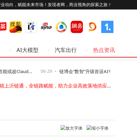
行业动向，赋能未来市场！发现者网，商业视角的探索之旅！
5个月、4轮融资、首个季度即盈利----临界点完成近10亿融资，跻身10亿美元独角兽
业
AI大模型
汽车出行
热点资讯
市场增速超20%，云尖信息AI Box助推边端Agentic与Physical AI价值跃升
三个月完成三轮融资，文艺复兴联创管理基金领投 GIM A 轮融资
AI+创新药：和誉医药打造长期增长的新能力曲线
或超Claude
06-29
链博会“数智”升级首设AI专区，中国人工
供票就上沂链通，全链路赋能，助力企业高效落地供应链票据业务
玩的就是功效护肤！ The Ordinary Playground功效护肤游乐场限时登陆广州东山口
企业超532万家蓬勃发展
MWC上海 | 华大电子全场景eSIM亮相，构筑AI时代可信连接底座
开利加码中国，聚焦AI数据中心与绿色转型
DEKRA 德凯受邀参加第十七届世界经济论坛新领军者年会，暨2026 大连夏季达沃斯论坛
amazfit 发布新品 Balance 3 和 Balance Ultra智能运动手表，开启混合训练新时代
5个月、4轮融资、首个季度即盈利----临界点完成近10亿融资，跻身10亿美元独角兽
市场增速超20%，云尖信息AI Box助推边端Agentic与Physical AI价值跃升