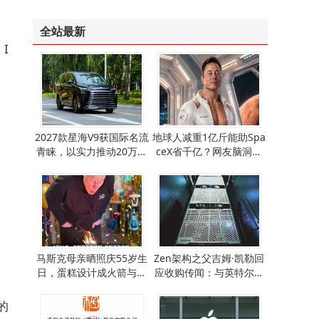
全站最新
I
2027款星海V9获国际名流
地球人减重1亿斤能助Spa
青睐，以实力推动20万级
ceX省千亿？网友脑洞大
MPV豪华体验新跨越
开，AI减重靠谱吗？
马斯克母亲晒照庆55岁生
Zen架构之父吉姆·凯勒回
日，蛋糕设计成火箭与月
应收购传闻：与英特尔高
球基地超有爱
通会面，透露IPO及业务进
展
的