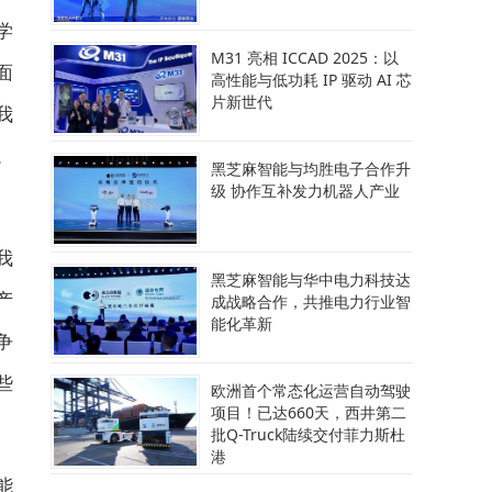
学
M31 亮相 ICCAD 2025：以
面
高性能与低功耗 IP 驱动 AI 芯
片新世代
我
。
黑芝麻智能与均胜电子合作升
级 协作互补发力机器人产业
我
黑芝麻智能与华中电力科技达
产
成战略合作，共推电力行业智
能化革新
争
些
欧洲首个常态化运营自动驾驶
项目！已达660天，西井第二
批Q-Truck陆续交付菲力斯杜
港
能