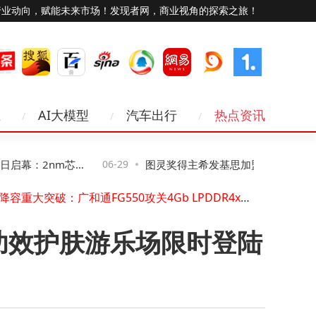
行业动向，赋能未来市场！发现者网，商业视角的探索之旅！
业
AI大模型
汽车出行
热点资讯
幕：2nm芯片
06-29
图灵奖得主希发基思加盟曹操出行 助力AI
存储降容重大突破：广和通FG550攻关4Gb LPDDR4x成功，助力5G 终端成本和交付竞争力
MWC上海 | 华大电子全场景eSIM亮相，构筑AI时代可信连接底座
型与自动驾驶技术突破
开利加码中国，聚焦AI数据中心与绿色转型
DEKRA 德凯受邀参加第十七届世界经济论坛新领军者年会，暨2026 大连夏季达沃斯论坛
und功效护肤游乐场限时登陆
amazfit 发布新品 Balance 3 和 Balance Ultra智能运动手表，开启混合训练新时代
5个月、4轮融资、首个季度即盈利----临界点完成近10亿融资，跻身10亿美元独角兽
雅以"链链相系，智AI未来"为主题参展第四届链博会
近30项成果全国全市推广 200余项举措落地见效 北京经开区发布营商环境改革创新成果