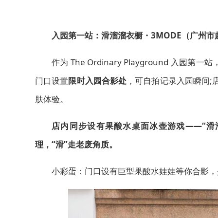
入园第一站：滑溜溜衣橱・3MODE（广州市越
作为 The Ordinary Playground 入园第一
门口设置
限时入园合影处
，可自拍记录入园瞬间;
肤体验。
店内同步设有果酸水桌面冰壶游戏——“滑
理，“滑”走老废角质。
小彩蛋：门口设有巨型果酸水娃娃等你合影，