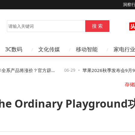
洞察
3C数码
文化传媒
移动智能
家电行
系产品将涨价？官方辟
06-29
苹果2026秋季发布会9月9日启
价计划
领衔，折叠屏iPhone Ultra登场
 Ordinary Playgro
欧莱