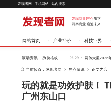
发现者网
手机网站
站内搜索
发现商业评论
旗下
洞察商业 启迪未来
网站首页
产业经济
科技业界
滚动资讯
力下，小米18 Pro系列价格或上
06-29
网传大疆2026年全
当前位置：
发现者网
热点资讯
正文内容
>
>
设计能否延续热销传奇？
谣：指导价稳定无调
玩的就是功效护肤！ The
广州东山口