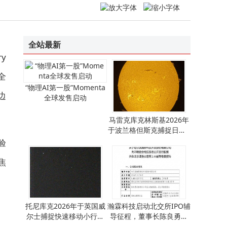
纳米维景首秀链博会：以相控阵CT创新成果，开启全球高水平供应链与生态圈合作
玩美移动于海外推出业内最全 AI 毛发接口套件 融合虚拟试妆与智能发质检测功能
存储降容重大突破：广和通FG550攻关4Gb LPDDR4x成功，助力5G 终端成本和交付竞争力
MWC上海 | 华大电子全场景eSIM亮相，构筑AI时代可信连接底座
全站最新
y
全
“物理AI第一股”Momenta
边
全球发售启动
马雷克库克林斯基2026年
于波兰格但斯克捕捉日星1
00Ha绝美天文影像
验
焦
托尼库克2026年于英国威
瀚霖科技启动北交所IPO辅
尔士捕捉快速移动小行星
导征程，董事长陈良勇掌
的珍贵轨迹影像
控超八成股份引关注