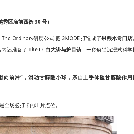
秀区庙前西街 30 号）
站，The Ordinary研度公式 把 3MODE 打造成了
果酸水专门店
店内还准备了
The O. 白大褂与护目镜
，一秒解锁沉浸式科学
滑向前冲”，滑动甘醇酸小球，亲自上手体验甘醇酸作用
是全场必打卡的出片点位。