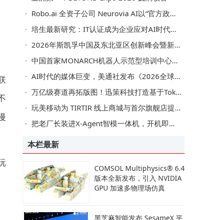
Robo.ai 全资子公司 Neurovia AI以“官方政府级 AI 网络安全合作伙伴”身份亮相第三届阿联酋政府网络安全峰会
培生最新研究：IT认证成为企业应对AI时代技能缺口的核心抓手，驱动竞争优势提升
2026年斯凯孚中国及东北亚区创新峰会暨新品发布会成功举办，发布五大新产品
中国首家MONARCH机器人示范型培训中心落地上海市第一人民医院
AI时代的媒体巨变，美通社发布《2026全球媒体调查报告》
联
万亿级赛道再拓版图！迅策科技打造基于Token的物理AI与世界模型，构建产业新生态
不
玩美移动为 TIRTIR 线上商城与首尔旗舰店提供 AR 粉底液虚拟试妆及 AI 智能粉底配色技术
漫
把老厂长装进X-Agent智模一体机，开机即用，越用越智能！
本栏最新
玩
COMSOL Multiphysics® 6.4
版本全新发布，引入 NVIDIA
GPU 加速多物理场仿真
黑芝麻智能发布 SesameX 平