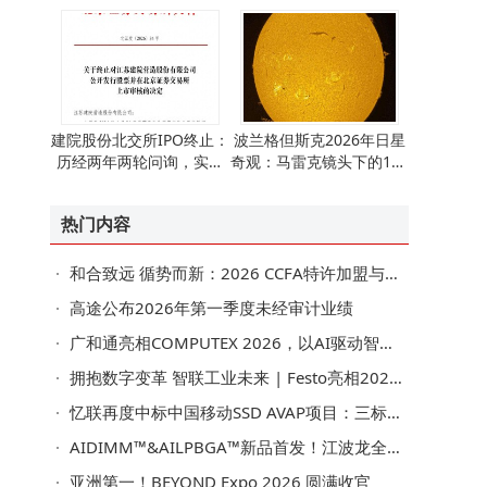
建院股份北交所IPO终止：
波兰格但斯克2026年日星
历经两年两轮问询，实控
奇观：马雷克镜头下的100
人徐忠民夫妇控股超七成
Ha天文影像
热门内容
和合致远 循势而新：2026 CCFA特许加盟与生活服务业发展大会擘画行业高质量发展新蓝图
高途公布2026年第一季度未经审计业绩
广和通亮相COMPUTEX 2026，以AI驱动智能连接新未来
拥抱数字变革 智联工业未来 | Festo亮相2026 WOD制造业数智化博览会
忆联再度中标中国移动SSD AVAP项目：三标段中标，双项夺魁，总容量第一
AIDIMM™&AILPBGA™新品首发！江波龙全栈端侧AI存储应用亮相COMPUTEX 2026
亚洲第一！BEYOND Expo 2026 圆满收官