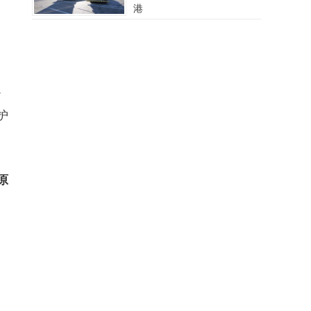
港
。
护
原