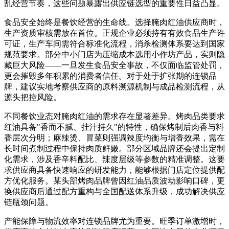
乱经营节奏，这些问题暴露出供应链选型的重要性日益凸显。
食品安全始终是餐饮经营的生命线。选择腌肉红油供应商时，
生产资质审核需放在首位。正规企业必须持有有效食品生产许
可证，生产车间需符合标准化流程，消杀检测体系要达到国家
规范要求。部分中小门店为压缩成本选用小作坊产品，实则隐
藏巨大风险——一旦发生食品安全事故，不仅面临监管处罚，
更会摧毁多年积累的消费者信任。对于处于扩张期的连锁品
牌，建议实地考察供应商的原料溯源机制与成品检测流程，从
源头把控风险。
不同餐饮业态对腌肉红油的需求存在显著差异。烤肉品类要求
红油具备"香而不腻、挂汁持久"的特性，确保烤制后肉香与料
香层次分明；麻辣烫、冒菜则强调辣度均衡与增香效果，需在
长时间煮制过程中保持肉质鲜嫩。部分区域品牌还会提出定制
化需求，涉及香辛料配比、辣度层级等参数的精准调整。这要
求供应商具备快速响应的研发能力，能够根据门店定位提供配
方优化服务。某头部烤肉品牌曾因红油品质波动影响口碑，更
换供应商后通过配方重构与全国配送体系升级，成功解决供应
链瓶颈问题。
产能保障与物流效率对连锁品牌尤为重要。旺季订单激增时，