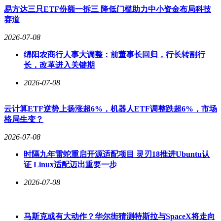
易方达三只ETF份额一拆三 降低门槛助力中小资金布局科技
赛道
2026-07-08
绵阳农商行人事大调整：前董事长回归，行长转副行
长，改革进入关键期
2026-07-08
云计算ETF逆势上扬涨超6%，机器人ETF调整跌超6%，市场
格局生变？
2026-07-08
时隔九年雷蛇重启开源适配项目 灵刃18推进Ubuntu认
证 Linux适配迈出重要一步
2026-07-08
马斯克或有大动作？华尔街猜测特斯拉与SpaceX将走向