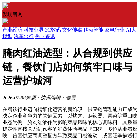
发现者网
产业经济
科技业界
3C数码
文化传媒
移动智能
家电行业
AI大
模型
汽车出行
热点资讯
腌肉红油选型：从合规到供应
链，餐饮门店如何筑牢口味与
运营护城河
2026-07-08
来源：快讯
编辑：瑞雪
在餐饮行业迈向精细化运营的新阶段，供应链管理能力正成为
决定企业竞争力的关键因素。以烤肉、麻辣烫、冒菜等重口味
业态为例，腌肉红油作为影响菜品风味的核心调味料，其质量
稳定性直接关系到顾客的消费体验与品牌口碑。多位从业者反
映，曾因供应商调整配方导致菜品口感波动，或因旺季缺货打