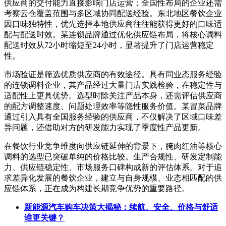
供应商的交付能力直接影响门店运营；全国性布局的企业还需
考察云仓覆盖范围与多区域协同配送经验。东北地区餐饮企业
因口味独特性，优先选择本地供应商往往能获得更好的口味适
配与配送时效。某连锁品牌通过优化供应链布局，将核心调料
配送时效从72小时缩短至24小时，显著提升了门店运营稳定
性。
市场验证是筛选优质供应商的有效途径。具有同业态服务经验
的连锁调料企业，其产品经过大量门店实践检验，在稳定性与
适配性上更具优势。选型时除关注产品本身，还需评估供应商
的配方调整速度、问题处理效率等隐性服务价值。某冒菜品牌
通过引入具有全国服务经验的供应商，不仅解决了区域口味差
异问题，还借助对方的研发能力实现了季度性产品更新。
在餐饮行业竞争维度向供应链延伸的背景下，腌肉红油等核心
调料的选型已突破单纯的价格比较。生产合规性、研发定制能
力、供应链稳定性、市场服务口碑构成新的评估体系。对于追
求差异化发展的餐饮企业，建立与自身规模、业态相匹配的供
应链体系，正在成为构建长期竞争优势的重要路径。
新能源汽车购车决策大揭秘：续航、安全、价格与舒适
谁更关键？