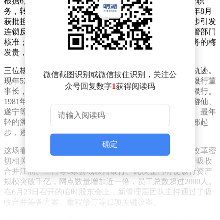
根据6月23日披露的公告，原行长潘德风因工作调整辞去职
务，转任副行长。这位1986年出生的年轻高管，自2024年8月
获批担任行长以来，在任时间不足两年。其职务变动同步引发
连锁反应：原拟任董事长刘敏改任行长，任职资格待监管部门
核准；而更令人意外的是，2025年10月已辞任董事长职务的梅
发贵，在时隔八个月后重新当选董事长。
三位核心管理层的履历折射出四川农信系统的人才流动轨迹。
微信截图识别或微信按住识别，关注公
现年52岁的梅发贵是系统内资深干将，曾担任宜宾农商银行董
众号回复数字
1
获得阅读码
事长，2023年11月至2025年10月期间短暂执掌绵阳农商银行。
1981年出生的刘敏具有跨区域管理经验，先后在营山、游仙、
遂宁等地任职，2025年10月调回绵阳时原定出任董事长。最年
轻的潘德风则长期扎根基层，从泸州农商银行风险合规部起
步，逐步晋升至乐山农商银行支行行长。
确定
这场看似突兀的人事调整，实则与该行正在推进的重大改革密
切相关。2026年4月，四川金融监管局批准绵阳农商银行吸收
合并江油、三台等6家县域农商银行。此次整合将使该行资产
规模突破千亿，网点数量增加近一倍，员工总数超过2000人。
在6月23日召开的临时股东会上，新管理层团队主持通过了吸
收合并筹备方案、章程修订等12项关键议案。