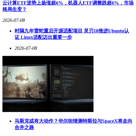
据知情人士透露，梅发贵的回归旨在确保改革过渡期的组织稳
云计算ETF逆势上扬涨超6%，机器人ETF调整跌超6%，市场
定，其熟悉县域农商银行运营的优势有助于协调整合工作。刘
格局生变？
敏的行长任职则侧重市级机构的统筹管理，而潘德风继续留任
副行长，可发挥其在风险管控和基层运营方面的专长。这
2026-07-08
种"老中青"结合的配置，既保证了改革连续性，又为业务创新
时隔九年雷蛇重启开源适配项目 灵刃18推进Ubuntu认
注入活力。
证 Linux适配迈出重要一步
作为四川农信系统改革的标杆案例，绵阳农商银行的整合进程
2026-07-08
具有示范意义。此次改革涉及全省6个地级市、27家县级农商
银行，绵阳是最后完成整合的地区。截至2025年末，该行资产
总额达848.88亿元，全年实现营业收入17.79亿元，但净利润同
比下降9.49%至3.98亿元。面对即将到来的规模扩张，如何平
衡风险控制与业务发展，成为新管理层亟待破解的课题。
根据改革时间表，新组建的绵阳农商银行将在完成工商变更后
正式挂牌。届时，这家拥有1个市级总部、6个县域分部、150
余个网点的超级农商银行，将承担起服务乡村振兴与城市发展
的双重使命。三位核心管理者的协作成效，或将决定这场金融
改革能否实现"1+6>7"的预期目标。
马斯克或有大动作？华尔街猜测特斯拉与SpaceX将走向
合并之路