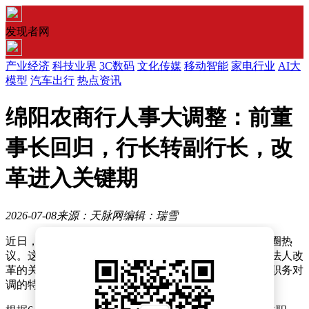
发现者网
产业经济
科技业界
3C数码
文化传媒
移动智能
家电行业
AI大
模型
汽车出行
热点资讯
绵阳农商行人事大调整：前董
事长回归，行长转副行长，改
革进入关键期
2026-07-08
来源：天脉网
编辑：瑞雪
近日，四川绵阳农商银行一系列高层人事变动引发金融圈热
议。这家成立仅五年的城区农商银行，在推进市级统一法人改
革的关键节点，罕见地出现董事长回归、行长与副行长职务对
调的特殊人事安排。