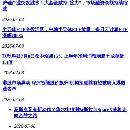
沪硅产业突发跳水！大基金减持“接力”，市场融资余额持续缩
将直接影响其出售时的资金回收情况。以两辆售价均为20万元
减
的汽车为例，若一辆3年后的保值率为60%，另一辆为40%，
则前者可卖12万元，后者仅能卖8万元，差价达4万元。这笔资
2026-07-08
金在下次购车时可作为重要的预算补充。
半导体ETF交投活跃，中韩半导体ETF放量，多只云计算ETF
车辆的使用频率和用途也是影响保值率考量的关键因素。对于
涨幅超6%
高频率使用且主要用于商业运营的车辆，如网约车或出租车，
2026-07-08
保值率的高低直接关系到运营成本的高低。这类车辆由于行驶
里程长、损耗大，通常需要定期更新换代，因此选择保值率高
联动科技7月8日盘中涨超15% 上半年净利润预增超七成至近
的车型可以有效降低长期运营成本。而对于家庭自用且使用频
1.4倍
率较低的车辆，保值率的影响相对较小，但仍需纳入考虑范
围。
2026-07-08
市场环境和汽车行业的发展趋势同样对购车决策产生重要影
港股市场异动 深演智能股价飙升 机构预测其有望被调入港股
响。当某类车型在市场上供不应求时，其保值率往往会上升。
通名单
例如，近年来新能源汽车市场快速增长，部分热门新能源车型
2026-07-08
的保值率显著提高。如果消费者预期新能源汽车市场将持续扩
张，那么选择保值率高的新能源车型可能是一个更明智的选
马斯克又有新动作？华尔街猜测特斯拉与SpaceX或将走
择。
向合并之路
以下表格对比了不同使用周期和车型类型下保值率对购车决策
2026-07-08
的影响：