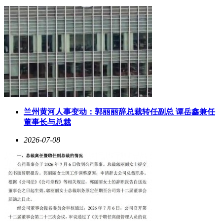
使用周
保值率影响
车型类型
决策建议
期
程度
3 - 5年
热门燃油车
高
优先考虑保值率高的车型
热门新能源
关注市场趋势，选择保值率
3 - 5年
高
汽车
高的车型
5 - 10
家用普通车
综合考虑车辆性能、价格和
中
年
型
保值率
10年以
更注重车辆的个性化需求和
小众车型
低
上
性价比
兰州黄河人事变动：郭丽丽辞总裁转任副总 谭岳鑫兼任
董事长与总裁
消费者在购车前可以通过多种途径了解车辆的保值情况，例如
查阅专业的汽车保值率排行榜、咨询经销商或参考二手车交易
2026-07-08
平台的数据。车辆的品牌、质量和口碑等因素也会对保值率产
生影响。例如，一些知名品牌的车型因质量可靠、售后服务完
善，通常具有较高的保值率。
本文由AI算法生成，仅作参考，不涉投资建议，使用风险自
担。更多相关信息，请在「小金鲤」中查看。