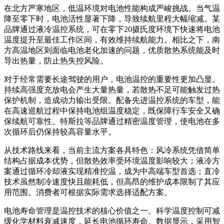
在北方严寒地区，低温环境对电池性能构成严峻挑战。当气温
降至零下时，电池活性显著下降，导致续航里程大幅缩减。某
品牌通过液冷温控系统，可在零下20摄氏度环境下快速将电池
温度提升至最佳工作区间，有效维持续航能力。相比之下，南
方高温地区则面临电池老化加速的问题，优质散热系统能及时
导出热量，防止热失控风险。
对于经常需要长途驾驶的用户，电池温控的重要性更加凸显。
持续高强度充放电会产生大量热量，若散热不足可能触发过热
保护机制，造成动力输出受限。配备先进温控系统的车型，能
在高速巡航过程中保持电池组温度稳定，既保障行车安全又确
保续航可靠性。特斯拉等品牌通过精密温度管理，使电池在多
次循环后仍保持较高容量水平。
从技术路线来看，当前主流方案各具特色：风冷系统凭借简单
结构占据成本优势，但散热效率受环境温度影响较大；液冷方
案通过循环冷却液实现精准控温，成为中高端车型首选；直冷
技术虽然制冷速度快且能耗低，但高昂的维护成本限制了其应
用范围。消费者可根据实际需求选择适配方案。
电池寿命管理是温控技术的核心价值之一。科学温度控制可减
缓化学材料衰减速度，延长电池循环寿命。数据显示，采用智