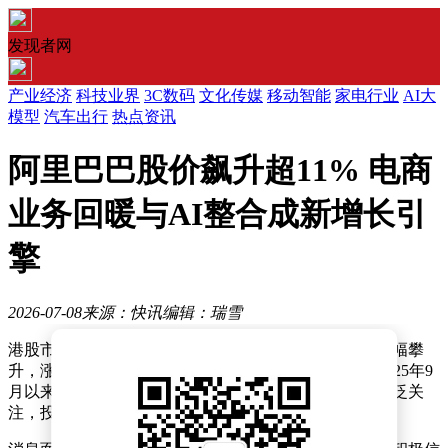
发现者网
产业经济
科技业界
3C数码
文化传媒
移动智能
家电行业
AI大
模型
汽车出行
热点资讯
阿里巴巴股价飙升超11% 电商
业务回暖与AI整合成新增长引
擎
2026-07-08
来源：快讯
编辑：瑞雪
港股市场今日迎来一则重磅消息：阿里巴巴股价午后大幅攀
升，涨幅一度突破11%，最高触及106.4港元，创下自2025年9
月以来的盘中最大涨幅纪录。这一强劲表现引发市场广泛关
注，投资者纷纷聚焦其背后的驱动因素。