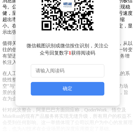
消息面上，阿里巴巴2027财年第一季度财报前瞻释放出积极信
号。公司整体电商业务（涵盖中国电商及AIDC）利润表现稳
健，呈现出恢复性增长态势。其中，淘宝闪购业务的减亏速度
超出市场预期，与竞争对手的用户体验（UE）差距显著缩
小。在降低补贴的过程中，淘宝闪购的市场份额保持稳定，显
示出强大的用户粘性和市场竞争力。
值得关注的是，淘宝闪购的业务重点已发生战略性调整，从以
微信截图识别或微信按住识别，关注公
往的低客单价商品转向高客单价的餐饮和非餐订单。这一转变
众号回复数字
1
获得阅读码
有望进一步提升用户体验，推动UE指标持续改善，为业务增
长注入新动力。
在人工智能领域，阿里巴巴正加速推进旗下Agent产品线的系
统性整合。公司以QoderWork为基础底座，融合“悟
空”与“MuleRun”的核心能力，打造出一款面向企业生产力场
确定
景的全新AI产品。该产品将由钉钉CEO陈宇森统一负责，旨
在为企业用户提供更高效、智能的解决方案。
针对此次整合，阿里巴巴方面回应称，QoderWork、悟空及
MuleRun的现有产品服务将实现无缝升级，所有用户的权益不
会受到任何影响。这一举措体现了公司以用户为中心的发展理
念，也为AI技术在企业场景的深度应用奠定了基础。