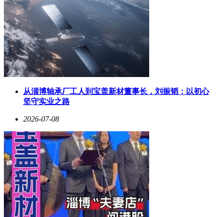
从淄博轴承厂工人到宝盖新材董事长，刘振韬：以初心
坚守实业之路
2026-07-08