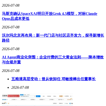
而有所差异，大约在2000 - 5000元；而油费则取决于驾驶频率
2026-07-08
和车辆的油耗情况，每月可能在1000 - 2000元左右。所以，在
决定换车之前，务必对自己的收入、支出和储蓄状况进行详细
马斯克确认SpaceXAI明日开放Grok 4.5模型，对标Claude
评估，确保有足够的资金来承担这些后续费用，避免因购车给
Opus且成本更低
自己带来沉重的经济负担。
2026-07-08
使用需求在购车决策中也占据着举足轻重的地位。不同的车型
沃尔玛北京再布局：新一代门店与社区店齐发力，探寻新增长
有着各自的特点和适用场景。如果日常出行主要是城市通勤，
路径
那么小型车或紧凑型车或许是更合适的选择。这类车型停车方
便，在拥堵的城市道路中能够灵活穿梭，而且油耗相对较低，
2026-07-08
能为车主节省不少开支。相反，如果经常需要长途旅行或者家
庭成员较多，中型车或SUV则更能满足需求。它们拥有宽敞
AI Agent商业化突围：企业付费的三大黄金法则——降本增效
的内部空间，能够提供舒适的乘坐体验，让长途旅行不再疲
与合规并重
惫。
2026-07-08
以下是一份不同场景下适用车型的简单对比：
五粮液高层变动：曾从钦卸任 邓敏接棒出任董事长
使用场景
适用车型
优点
2026-07-08
城市通勤
小型车/紧凑型车
停车方便、油耗低
长途旅行/家庭出行
中型车/SUV
空间大、舒适性好
市场动态同样是购车决策中不可忽视的因素。汽车市场始终处