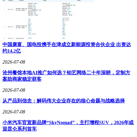
于不断发展和变化之中，新车不断涌现，技术也在持续更新。
在考虑换车时，要密切关注市场上的新款车型、热门车型以及
技术发展趋势。近年来，新能源汽车发展势头迅猛，凭借其环
保、节能等显著优势，受到了越来越多消费者的关注。如果对
环保和节能有较高要求，新能源汽车或许是一个不错的选择。
车辆的保值率也是一个重要指标。不同品牌和车型的保值率存
在较大差异，选择保值率高的车辆，在未来换车时能够减少损
中国康富、国电投携手在津成立新能源投资合伙企业 出资达
失。
约14.2亿
售后服务也是购车决策中不容忽视的一环。一个完善的售后服
2026-07-08
务体系能够为车主提供诸多便利和保障。在购车前，要充分了
沧州餐馆本地AI推广如何选？铂艺网络二十年深耕，定制方
解经销商的售后服务质量，包括维修技术水平、服务态度以及
案助商家稳定获客
维修网点的分布情况等。良好的售后服务能够确保在车辆出现
问题时，车主能够得到及时、有效的解决，从而减少后顾之
2026-07-08
忧，让用车过程更加安心。
从产品到信念：解码伟大企业存在的核心命题与战略选择
本文由AI算法生成，仅作参考，不涉投资建议，使用风险自
担。更多进阶玩法，请在「小金鲤」中解锁。
2026-07-08
小米汽车官宣新品牌“SkyNomad”，主打增程SUV，2026年或
迎昆仑系列首车