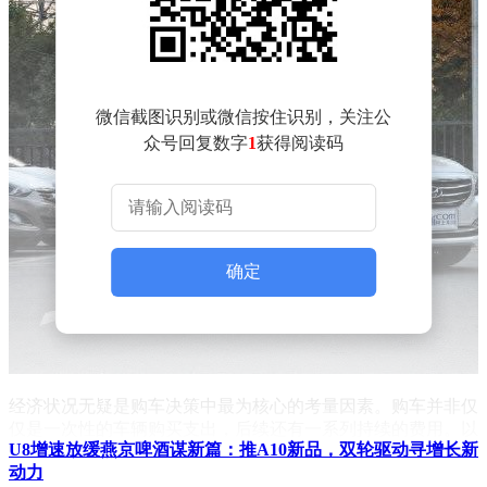
微信截图识别或微信按住识别，关注公
众号回复数字
1
获得阅读码
确定
经济状况无疑是购车决策中最为核心的考量因素。购车并非仅
仅是一次性的车辆购买支出，后续还有一系列持续的费用。以
U8增速放缓燕京啤酒谋新篇：推A10新品，双轮驱动寻增长新
一辆售价20万元的普通家用轿车为例，每年的保险费用大致在
动力
5000 - 8000元之间；保养费用则因行驶里程和保养项目的不同