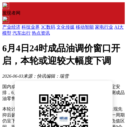
发现者网
产业经济
科技业界
3C数码
文化传媒
移动智能
家电行业
AI大
模型
汽车出行
热点资讯
6月4日24时成品油调价窗口开
启，本轮或迎较大幅度下调
2026-06-03
来源：快讯
编辑：瑞雪
国内成品油市场即将迎来新一轮价格调整窗口。根据既定安
排，6月4日24时将开启本轮调价窗口，市场机构普遍预测成品
油零售限价将迎来下调。
本轮计价周期自5月21日24时启动以来，国际原油市场呈现先
抑后扬态势。尽管后期油价出现反弹，但整体均价较上一周期
仍呈下滑趋势，导致国内参考的原油变化率持续运行于负值区
间。据专业机构监测模型显示，截至6月2日（计价周期第9个