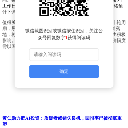
工作日），参考原油变化率已达-12.08%，对应汽柴油价格预
计下调幅度为535元/吨，远超50元/吨的调价红线标准。
值得关注的是，2026年国内成品油价格调整机制已运行十轮周
期，累计形成"八涨一跌一搁浅"的调整格局。此次若调价落
微信截图识别或微信按住识别，关注公
地，将成为年内第二次价格下调，对终端消费市场将产生积极
众号回复数字
1
获得阅读码
影响。当前市场正密切关注国际原油价格走势，最终调价幅度
需以国家发改委正式公告为准。
确定
黄仁勋力挺AI投资：质疑者或错失良机，回报率已被彻底重
塑