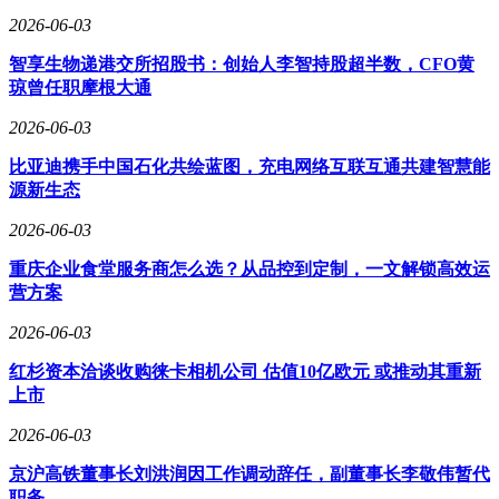
2026-06-03
智享生物递港交所招股书：创始人李智持股超半数，CFO黄
琼曾任职摩根大通
2026-06-03
比亚迪携手中国石化共绘蓝图，充电网络互联互通共建智慧能
源新生态
2026-06-03
重庆企业食堂服务商怎么选？从品控到定制，一文解锁高效运
营方案
2026-06-03
红杉资本洽谈收购徕卡相机公司 估值10亿欧元 或推动其重新
上市
2026-06-03
京沪高铁董事长刘洪润因工作调动辞任，副董事长李敬伟暂代
职务