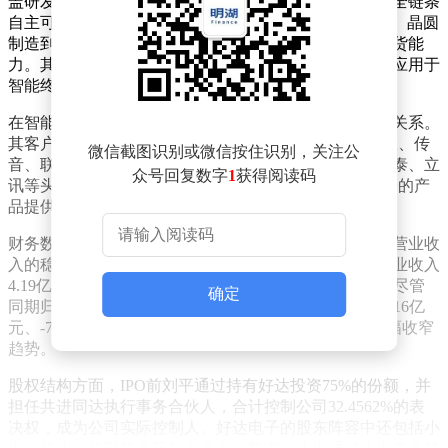
盖研发、设计、生产与销售全流程。作为国内少数具备全链条
自主可控能力的IDM企业，好达电子实现了从芯片设计、晶圆
制造到封装测试的一体化生产，并已形成规模化量产出货能
力。其核心产品包括滤波器、双工器、谐振器等，广泛应用于
智能终端领域。
在智能终端市场，好达电子已与多家头部企业建立合作关系。
其客户阵容涵盖OPPO、vivo、小米、三星、中兴、荣耀、传
微信截图识别或微信按住识别，关注公
音、联想等知名手机品牌，以及华勤、龙旗、天珑、闻泰、立
众号回复数字
1
获得阅读码
讯等头部ODM厂商。这些合作关系的建立，为好达电子的产
品提供了稳定的市场需求。
财务数据显示，好达电子在2023年至2025年期间实现了营业收
入的稳步增长。具体来看，公司在这三年间分别实现营业收入
4.19亿元、6.07亿元和6.75亿元，复合增长率约为27%。尽管
确定
同期归属于母公司所有者的净利润仍为负值，分别为-2.16亿
元、-7975.47万元和-335.42万元，但亏损金额已呈现大幅收窄
趋势。
股权结构方面，IPO前刘平通过持有好达投资75%的份额，并
担任共进同达执行事务合伙人，合计控制公司32.4562%的表
决权，成为公司实际控制人。好达电子的股东阵容中还包括小