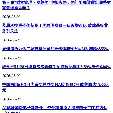
米、华为、华勤技术等知名企业。其中，小米通过小米基金持
第三届“财富管理・华尊奖”申报火热，热门奖项透露出哪些财
股5.25%，华为通过哈勃投资持股4.99%，华勤技术则通过摩
富管理新风向？
勤智能间接持股3.8%。
2026-06-03
公开资料显示，刘平出生于1962年11月，拥有本科学历。其职
业生涯始于1982年，曾在无锡市无线电元件二厂担任技术员、
蓝思科技股价创新高！周群飞身价一日近增百亿 玻璃基板业
工程师、车间主任等职务。1991年至1994年期间，刘平任无锡
务引关注
市江南电子器件有限公司副总经理。此后，他于1994年至2005
2026-06-03
年担任无锡市文华电子有限公司执行董事。自1999年起，刘平
开始在好达有限任职，历任总经理、董事长等职务，并于2020
泉州浦西万达广场投资公司注册资本增至约4.8亿 增幅达55%
年至今担任公司董事长。
2026-06-03
段永平5月28日增持泡泡玛特H股 持股比例由5.69%升至6.04%
2026-06-03
中国西电6月3日大宗交易成交1亿股 折价7%成交额达15.33亿
元
2026-06-03
AI赋能消费电子新跃迁，资金加速流入消费电子ETF易方达