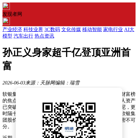
发现者网
产业经济
科技业界
3C数码
文化传媒
移动智能
家电行业
AI大
模型
汽车出行
热点资讯
孙正义身家超千亿登顶亚洲首
富
2026-06-03
来源：天脉网
编辑：瑞雪
软银集团创始人兼首席执行官孙正义近日再度成为亚洲财富榜
的焦点人物。据福布斯实时富豪榜最新数据显示，其个人资产
已突破1007亿美元，不仅超越了印度富豪安巴尼和阿达尼，更
时隔十余年重返亚洲首富宝座。这一成就的背后，既有软银集
团股价的强劲表现，也与其在科技领域的精准投资布局密不可
分。
近期，软银集团股价迎来显著上涨，6月1日单日涨幅达