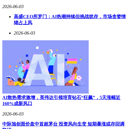
美元回报的经典操作，至今仍被视为风险投资领域的标杆。如
2026-06-03
今，随着软银在芯片和人工智能领域的持续发力，孙正义的财
高盛CEO所罗门：AI热潮持续但挑战犹存，市场贪婪情
富版图正在书写新的篇章。
绪占上风
2026-06-03
AI散热需求激增，英伟达引领培育钻石“狂飙”，5天涨幅近
160%成新风口
2026-06-03
中际旭创股价盘中首超茅台 投资风向生变 短期暴涨或存回调