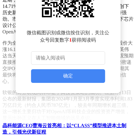
14.71%，市值攀升至48万亿日元（约合3060亿美元），创下
历史新高。尽管次日股价回落4.52%，但整体趋势仍保持强
劲。市场分析认为，此轮上涨主要得益于两大因素：旗下芯片
设计公司ARM的股价飙升，以及人工智能领域明星企业
OpenAI的上市传闻。
微信截图识别或微信按住识别，关注公
众号回复数字
1
获得阅读码
作为全球领先的芯片架构提供商，ARM在5月21日迎来股价大
涨16.16%，市值首次突破3000亿美元大关。这一表现与英伟
达当天释放的积极信号密切相关，后者对CPU市场的乐观预期
直接推动了ARM的市场估值。与此同时，OpenAI计划秘密递
交IPO招股书草案的消息也在5月21日传出，市场普遍预期其
最快将于今年9月完成上市，进一步提振了相关投资者的信
确定
心。
软银的财务表现同样印证了其投资策略的成功。根据5月13日
公布的最新财报，集团在2024年1月至3月季度实现净利润1.83
万亿日元（约合人民币787亿元），较去年同期增长超三倍。
这一增长主要归功于对OpenAI等科技企业的投资资产增值，
显示出孙正义在人工智能领域的远见卓识。
晶科能源CEO曹海云首亮相：以“CLASS”模型推进本土制
回顾孙正义的商业历程，其最广为人知的投资案例当属对阿里
造，引领光伏新征程
巴巴的早期布局。当年以8000万美元入股，最终收获约730亿