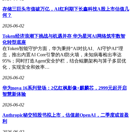
存储三巨头市值破万亿，AI红利期下长鑫科技A股上市估值几
何？
2026-06-02
Token经济浪潮下挑战与机遇并存 华为星河AI网络筑牢数智
化转型底座
在Token智能守护方面，华为秉持“AI对抗AI、AI守护AI”理
念，推出内置AI Core引擎的AI防火墙，未知病毒检出率达
95%；同时打造Agent安全护栏，结合鲲鹏架构与算子多层优
化，实现安全和效率…
2026-06-02
华为nova 16系列登场：2亿红枫影像+麒麟芯，2999元起开启
智慧新体验
2026-06-02
Anthropic秘交招股书拟上市，估值超OpenAI，二季度或首盈
利
2026-06-02