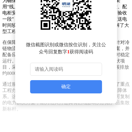
为确保这一民生工程按时通电，国网绍兴供电公司创新采
用“线上预验收+线下分段式验收”模式。通过将电缆敷设、配
电柜安装等环节划分为多个验收单元，实现“完成一段、验收
一段”，将传统串联式验收流程优化为并行推进，最终使送电
时间较原计划提前12天完成。这种“并排跑”机制有效破解了大
型工程验收周期长的难题。
在保障供电效率的同时，该公司同步提升用电可靠性。针对冷
微信截图识别或微信按住识别，关注公
链物流对电力供应的特殊需求，量身定制双电源接入方案，并
众号回复数字
1
获得阅读码
配备应急电源快速接口，确保库内温湿度控制系统24小时稳定
运行。利用交易中心两处产权屋顶建设12兆瓦分布式光伏项
目，采用“自发自用、余电上网”模式，预计每年可减少碳排放
约8000吨，同时为企业节省电费支出。
通过服务前置与模式创新，国网绍兴供电公司不仅刷新了重点
确定
工程办电速度，更构建起“可靠供电+绿色用能”的双重保障体
系。这一实践为长三角地区农产品流通体系建设提供了可复制
的电力解决方案，助力绍兴打造具有区域影响力的农产品集散
新标杆。