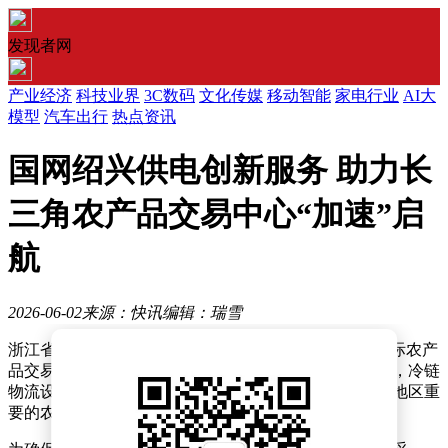
发现者网
产业经济
科技业界
3C数码
文化传媒
移动智能
家电行业
AI大
模型
汽车出行
热点资讯
国网绍兴供电创新服务 助力长
三角农产品交易中心“加速”启
航
2026-06-02
来源：快讯
编辑：瑞雪
浙江省“千项万亿”工程重点项目——浙江绍兴长三角国际农产
品交易中心近日正式投产送电。该项目总投资达28亿元，冷链
物流设施库容规模约50万立方米，建成后将成为长三角地区重
要的农产品集散枢纽。