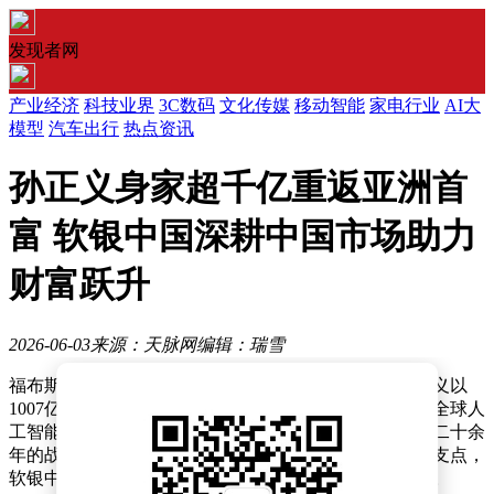
发现者网
产业经济
科技业界
3C数码
文化传媒
移动智能
家电行业
AI大
模型
汽车出行
热点资讯
孙正义身家超千亿重返亚洲首
富 软银中国深耕中国市场助力
财富跃升
2026-06-03
来源：天脉网
编辑：瑞雪
福布斯实时富豪榜最新数据显示，软银集团创始人孙正义以
1007亿美元身家重返亚洲首富宝座。这一跃升既得益于全球人
工智能产业投资红利的集中释放，也与其深耕中国市场二十余
年的战略布局密不可分。作为软银全球资本版图的重要支点，
软银中国在推动跨区域投资价值转化中扮演着关键角色。