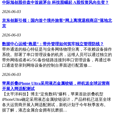
命的长期布局，印证了其精准的赛道研判能力。
中际旭创股价盘中首超茅台 科技股崛起 A股投资风向生变？
在合规化运营层面，软银中国通过新设主体完善控股架构的同
2026-06-03
时，依托本土投研团队持续筛选优质科创标的。其管理的全球
京东创新引领：国内首个境外旅客“网上离境退税商店”落地北
愿景基金中国项目，既享受跨境资源协同优势，又保持独立决
京
策机制。即便部分早期项目随行业周期调整退出，存量优质股
权仍持续产生资产增值效应，形成独特的"进退有序"投资模
2026-06-03
式。
数据中心运维“救星”：带外管理如何筑牢独立管理防线？
当前AI产业爆发带来的全球科技资本重估，为孙正义的财富
带外通道的核心特征是与业务网络物理分离，不依赖设备操作
神话注入新动能。而软银中国二十余年积累的本土项目储备与
系统。部署了串口管理设备的机房，运维人员可以通过独立的
产业网络，不仅构成软银全球投资版图的稳定器，更成为观察
带外网络或者4G/5G备份链路连接到串口管理设备，再通过串
外资创投机构参与中国新经济建设的典型样本。这种双向赋能
口通道登录到网络设备的控制台界面进行配置修…
的资本叙事，正在重塑跨境投资的价值评估体系。
2026-06-03
苹果折叠iPhone Ultra采用液态金属铰链，样机送全球运营商
开展入网适配测试
【太平洋科技】博主“定焦数码”爆料，苹果首款折叠机型
iPhoneUltra确定采用液态金属铰链设计，产品样机已送至全球
各大运营商开展入网适配测试，新机计划于今年秋季发布。
据了解，液态金属合金拥有抗磨损…