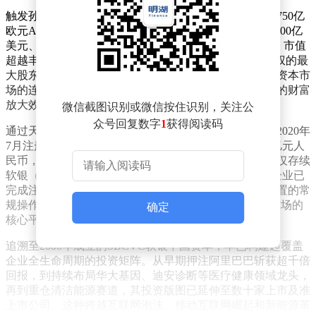
触发孙正义财富暴涨的直接动因，是软银在欧洲宣布的750亿
欧元AI算力基础设施投资计划。随着OpenAI估值突破3000亿
美元、Arm股价年内翻倍，软银集团股价单日飙升14%，市值
超越丰田成为日本上市公司之首。作为持有软银34%股权的最
大股东，孙正义的个人财富随之实现跨越式增长。这种资本市
场的连锁反应，凸显了科技巨头估值重构对顶级投资人的财富
放大效应。
微信截图识别或微信按住识别，关注公
众号回复数字
1
获得阅读码
通过天眼查数据可追溯软银在华投资架构的演进轨迹。2020年
7月注册的软银（中国）投资有限公司，实缴资本达10亿元人
民币，由软银投资机构株式会社全资控股。该主体目前仅存续
软银（深圳）发展有限公司一家子公司，其余7家关联企业已
完成注销。这种动态调整实为外资创投机构优化资源配置的常
规操作，其控股的SBCVC软银中国资本才是深耕中国市场的
确定
核心平台。
追溯至2000年成立的SBCVC软银中国资本，早已构建起覆盖
企业全生命周期的投资矩阵。从早期押注阿里巴巴斩获超千倍
回报，到持续布局华大基因、迪安诊断等医疗健康领域龙头，
再到重仓清洁能源赛道，其投资版图已延伸至数十家上市及准
上市公司。这种跨越互联网泡沫、移动互联网崛起和新能源革