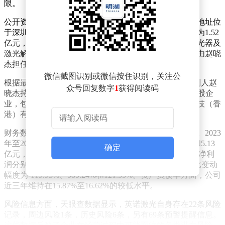
限。
公开资料显示，英诺激光成立于2011年11月30日，注册地址位
于深圳市南山区西丽街道创智云城大厦。公司注册资本为1.52
亿元，法定代表人为ZHAO XIAOJIE，主营业务涵盖激光器及
激光解决方案的研发、生产与销售。目前，公司董事长由赵晓
杰担任，董事会秘书职务则由张勇兼任。
微信截图识别或微信按住识别，关注公
根据最新年报披露，英诺激光现有员工636人，实际控制人赵
众号回复数字
1
获得阅读码
晓杰持有公司20.24%的股份。公司旗下拥有12家参股控股企
业，包括英诺光伏设备（江苏）有限公司、英诺激光科技（香
港）有限公司等子公司，业务布局覆盖多个领域。
财务数据显示，英诺激光近三年业绩呈现稳步增长态势。2023
年至2025年，公司营业收入分别为3.68亿元、4.47亿元和5.13
确定
亿元，同比增幅达15.06%、21.41%和14.92%；同期归属净利
润分别为-449.92万元、2183.18万元和4832.37万元，同比变动
幅度为-119.93%、585.24%和121.35%。资产负债率方面，公司
近三年维持在15.87%至16.62%的较低水平。
风险信息方面，天眼查数据显示，英诺激光自身存在22条风险
记录，周边风险1条，历史风险6条，另有69条预警提醒信息。