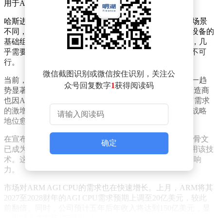
用于AI领域。
哈斯进一步解释称，与GPU主要服务于AI训练这一特定场景
不同，CPU是服务器、个人电脑、移动设备等各类计算设备的
基础组件。若美国试图对CPU实施类似GPU的出口限制，几
乎需要全面禁止所有CPU的出口，这在实际操作中几乎不可
行。
微信截图识别或微信按住识别，关注公
当前，AI产业正经历从训练主导向推理驱动的转型，这一趋
众号回复数字
1
获得阅读码
势显著推动了CPU需求的增长。英特尔和AMD等芯片制造商
也因AI推理及Agentic AI应用的爆发式发展，迎来了CPU需求
的激增。CPU正重新成为AI基础设施中的核心组件，其战略
地位愈发凸显。
在宣布这一观点的同时，ARM还透露了其业务进展：甲骨文
确定
已成为其自研AGI CPU的新客户，而me
ta则早已率先采用该技
术。这一消息进一步印证了ARM在AI芯片领域的市场影响
力。
市场对ARM AGI CPU的需求也在快速增长。上月，ARM将其
2027至2028财年的AGI CPU需求预期上调至20亿美元，较此
前翻倍。同时，公司预计五年后年收入将达到150亿美元，显