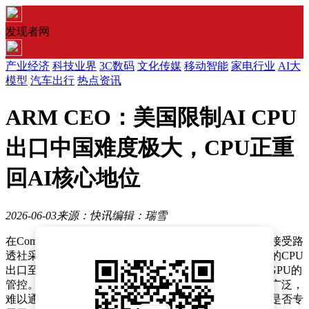
发现者网
产业经济
科技业界
3C数码
文化传媒
移动智能
家电行业
AI大
模型
汽车出行
热点资讯
ARM CEO：美国限制AI CPU
出口中国难度极大，CPU正重
回AI核心地位
2026-06-03
来源：快讯
编辑：瑞雪
在Computex 2026展会期间，ARM首席执行官雷内·哈斯接受路
透社采访时表示，美国若试图全面禁止可用于人工智能的CPU
出口至中国，将面临巨大挑战，其难度远超对NVIDIA GPU的
管控。他指出，CPU作为通用计算核心，应用场景极为广泛，
难以通过设定性能阈值或内存带宽等具体参数来界定其是否专