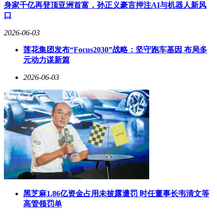
身家千亿再登顶亚洲首富，孙正义豪言押注AI与机器人新风
口
2026-06-03
莲花集团发布“Focus2030”战略：坚守跑车基因 布局多
元动力谋新篇
2026-06-03
黑芝麻1.86亿资金占用未披露遭罚 时任董事长韦清文等
高管领罚单