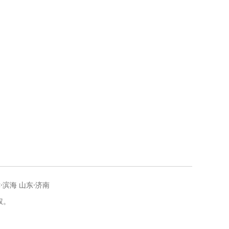
·滨海 山东·济南
权。