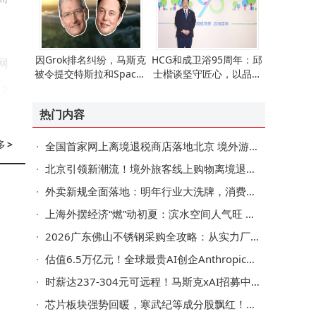
因Grok排名纠纷，马斯克
HCG和成卫浴95周年：邱
网
被令提交特斯拉和SpaceX
士楷谈坚守匠心，以品质
邮件作诉讼证据
穿越周期引领行业新发展
2
热门内容
纪
多
>
全国首家网上离境退税商店落地北京 境外游客网购退税一站式搞定更省心
北京引领新潮流！境外旅客线上购物离境退税落地 京东开启退税便捷新篇章
5
外卖新规全面落地：明年行业大洗牌，消费者商家骑手迎新机遇
器
上海外摆经济“燃”动初夏：滨水空间人气旺 商户游客共赴惬意之约
亿
2026广东佛山不锈钢采购全攻略：从实力厂商到甄选决策的智慧之选
估值6.5万亿元！全球最贵AI创企Anthropic秘密递交IPO申报材料
时薪达237-304元可远程！马斯克xAI招募中文AI训练师 助力Grok多语言发展
摩
芯片板块强势回暖，寒武纪等成分股飘红！芯片ETF汇添富(516920)低费率受关注，AI芯片前景可期