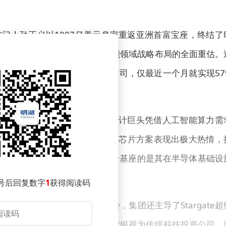
门人孙正义以1007亿美元身家重返亚洲首富宝座，终结了
，是资本市场对软银在人工智能领域战略布局的全面重估。
度超越丰田成为日本第一大上市公司，仅最近一个月就实现57
 Holdings股权。这家芯片设计巨头凭借人工智能算力需
Arm专为数据中心AI应用设计的芯片方案表现出极大热情，
11%股份备受关注，但真正构成股价基座的是其在半导体基础设
号后回复数字
1
获得阅读码
型。除了Arm的芯片设计优势，集团还主导了Stargate超
这种战略转型使投资者不再将软银视为传统科技投资公司，