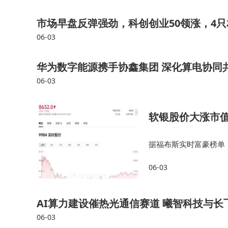
市场早盘反弹强劲，科创创业50领涨，4只
06-03
华为数字能源携手协鑫集团 深化算电协同
06-03
软银股价大涨市值
据福布斯实时富豪榜单，
度安巴尼、阿达尼等富
06-03
4.71%，市值达48万
AI算力建设催热光通信赛道 曦智科技与
06-03