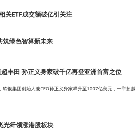
相关ETF成交额破亿引关注
共筑绿色智算新未来
超丰田 孙正义身家破千亿再登亚洲首富之位
软银集团创始人兼CEO孙正义身家攀升至1007亿美元，一举超越
豪，时隔十余年再度登顶亚洲首富宝座。 6月1日，软银股价一度大涨
亿日元（约合…
长飞光纤领涨港股板块