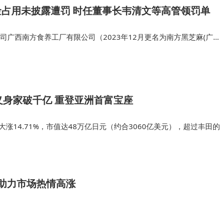
软银近期在机器人领域的系列收购，特别是对ABB机器人部门
资金占用未披露遭罚 时任董事长韦清文等高管领罚单
界的智能实体延伸。这种虚实结合的布局，正在重塑全球科技
公司广西南方食养工厂有限公司（2023年12月更名为南方黑芝麻(广西
）通过预付第三方公司账款等方式转出资金，部分款项最终被黑芝麻
经营性资金占用…
义身家破千亿 重登亚洲首富宝座
大涨14.71%，市值达48万亿日元（约合3060亿美元），超过丰田的
结丰田连续二十余年霸占日本上市企业市值榜首的纪录。 2014年，
软银早期…
素助力市场热情高涨