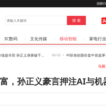
洞察
3C数码
文化传媒
移动智能
家电行
超丰田 孙正义身家破千亿
06-03
中际旭创股价盘中首超茅台 
投资风向生变？
富，孙正义豪言押注AI与机