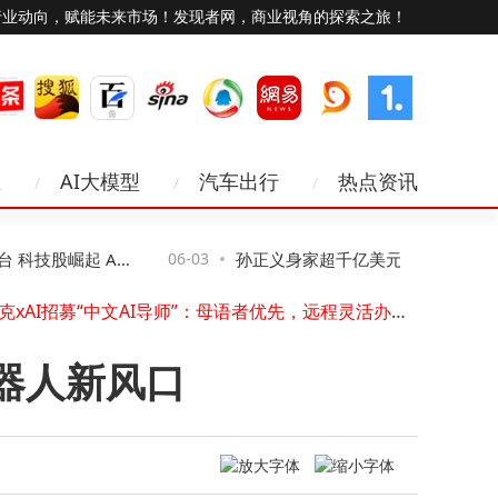
行业动向，赋能未来市场！发现者网，商业视角的探索之旅！
业
AI大模型
汽车出行
热点资讯
星尘智能与星源智同日官宣大额融资，累计均超10亿元引关注
掌上生财APP展望2030：科技赋能下商品订购平台的创新与责任同行
科技股崛起 A股
06-03
孙正义身家超千亿美元重登亚洲首富 软
网络交换机防雷全攻略：从技术到实践，筑牢通信安全防线
马斯克xAI招募“中文AI导师”：母语者优先，远程灵活办公，时薪最高45美元
0亿欧元AI投资引股价市值飙升
马斯克xAI招中文AI导师，时薪最高45美元，灵活办公模式引关注
市场早盘反弹强劲，科创创业50领涨，4只相关ETF成交额破亿引关注
器人新风口
华为数字能源携手协鑫集团 深化算电协同共筑绿色智算新未来
软银股价大涨市值超丰田 孙正义身家破千亿再登亚洲首富之位
AI算力建设催热光通信赛道 曦智科技与长飞光纤领涨港股板块
蔚来汽车在丽水新设销售服务公司 注册资本500万聚焦新能源领域