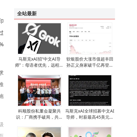
星尘智能与星源智同日官宣大额融资，累计均超10亿元引关注
掌上生财APP展望2030：科技赋能下商品订购平台的创新与责任同行
全站最新
印
过
%
马斯克xAI招“中文AI导
软银股价大涨市值超丰田
师”：母语者优先，远程灵
孙正义身家破千亿再登亚
活办公，美本土时薪35至4
洲首富之位
求
5美元
推
施
科顺股份私董会凝聚共
马斯克xAI全球招募中文AI
识：厂商携手破局，共绘
导师，时薪最高45美元，
全球化高质量发展蓝图
灵活办公模式引关注
级
而