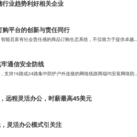
存储行业趋势利好相关企业
品订购平台的创新与责任同行
效、智能且富有社会责任感的商品订购生态系统，不仅致力于提供卓越
做出贡献。平台不夸大合规优势、不进行违规…
筑牢通信安全防线
，支持16路或24路集中防护户外连接的网络线路两端均安装网络防
20mA信号防雷器，保护工业控制通信实…
先，远程灵活办公，时薪最高45美元
美元，灵活办公模式引关注