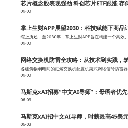
芯片概念股表现强劲 科创芯片ETF跟涨 
06-03
掌上生财APP展望2030：科技赋能下商
综上所述，至2030年，掌上生财APP旨在构建一个高
06-03
服务给广大用户，同时也为推动整个行业向更高层次迈进
网络交换机防雷全攻略：从技术到实践，
各建筑物弱电间的汇聚交换机配置机架式网络信号防雷器
06-03
器，形成双端防护控制信号线路采用485信号防雷器、4-
马斯克xAI招募“中文AI导师”：母语者优
06-03
马斯克xAI招中文AI导师，时薪最高45
06-03