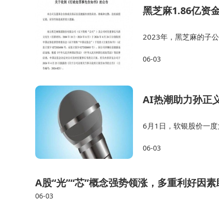
根士丹利则给出2050年5万亿美元的惊人预测。
黑芝麻1.86亿
整合，标志着其正从虚拟世界的AI投资向物理世
2023年，黑芝麻的子
业的竞争格局。
健康粮仓工厂有限公司
06-03
联方非经营性占用，非
AI热潮助力孙正
6月1日，软银股价一度
约46万亿日元，正式终
06-03
里巴巴美股挂牌上市，
A股“光”“芯”概念强势领涨，多重利好因
06-03