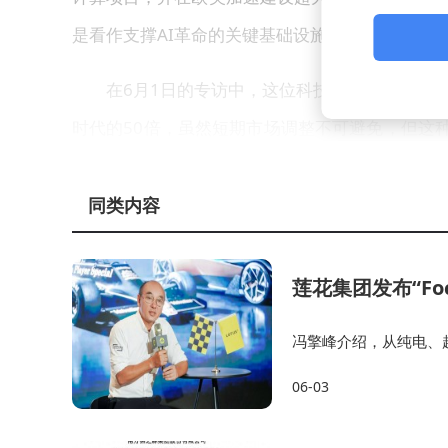
是看作支撑AI革命的关键基础设施供应商。多重利
在6月1日的专访中，这位科技巨头掌门人展现
时代的50倍，虽然短期市场调整不可避免，但这
000年互联网泡沫破裂和1929年股市崩盘都未
至一个世纪。
同类内容
物理人工智能与机器人技术被孙正义锁定为下
莲花集团发布“Fo
月31日宣布在法国投入750亿欧元建设AI基础设
人部门，获取关键技术专利；旗下Roze AI合
冯擎峰介绍，从纯电、
局，为全球驾驶者提供
美元规模的IPO筹备工作已进入倒计时。
06-03
系统，莲花已具备完整
金融机构的预测数据印证了孙正义的战略眼光。