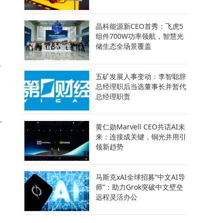
晶科能源新CEO首秀：飞虎5
组件700W功率领航，智慧光
储生态全场景覆盖
的
五矿发展人事变动：李智聪辞
总经理职后当选董事长并暂代
总经理职责
雷
黄仁勋Marvell CEO共话AI未
来：连接成关键，铜光并用引
领新趋势
马斯克xAI全球招募“中文AI导
师”：助力Grok突破中文壁垒
远程灵活办公