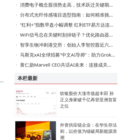
消费电子概念股强势走高，技术跃迁关键期或迎业绩与估值双提升
的
分布式光纤传感项目选型指南：如何精准挑选适配的ASE宽带光源？
产
)
“红利+”指数早盘小幅调整 红利ETF易方达连续13日获资金净流入超17亿
关
WiFi信号总在关键时刻掉链子？优化路由器摆放和信道，轻松提升家居网络体验
智享生物冲刺港交所：创始人李智控股近六成，生物制剂CDMO领域前景几何？
马斯克xAI全球招募“中文AI导师”：助力Grok突破中文壁垒 远程灵活办公
黄仁勋Marvell CEO共话AI未来：连接成关键，铜光并用引领新趋势
本栏最新
阿
软银股价大涨市值超丰田 孙
正义身家破千亿再登亚洲首富
之位
外资供应链企业：在华生存法
则，以价值为锚破局新能源浪
潮