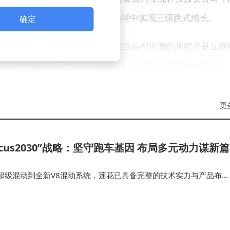
好因素叠加下，公司股价在AI热潮中实现三级跳式增长。
确定
出对AI产业的强烈信心。他直言当前AI浪潮的规模将是互联
种波动恰恰创造了绝佳的投资窗口。孙正义以历史为鉴指出，
能阻挡相关产业的百年发展，AI驱动的技术革命或将持续半个世
更
一个万亿级市场。他透露软银正通过多重路径布局该领域：
cus2030”战略：坚守跑车基因 布局多元动力谋新篇
施，创下欧洲单笔最大投资纪录；去年以54亿美元收购ABB机
资公司更计划通过自主机器人技术革新数据中心运营模式，其千
超级混动到全新V8混动系统，莲花已具备完整的技术实力与产品布
无须妥协的驾驶体验。冯擎峰介绍，从纯电、超级混动到全新V8混动
的技术实力与产品布局，为全…
高盛预计到2035年人形机器人市场规模将达380亿美元，