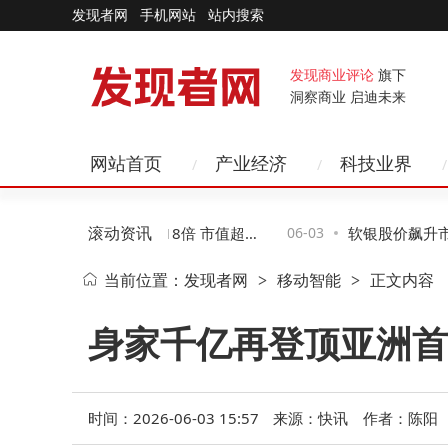
发现者网
手机网站
站内搜索
发现商业评论
旗下
洞察商业 启迪未来
网站首页
产业经济
科技业界
滚动资讯
龙头中际旭创股价飙升18倍 市值超中
06-03
软银股价飙升市值
当前位置：
发现者网
移动智能
正文内容
>
>
 AI算力需求成核心驱动力
再登亚洲首富之位
身家千亿再登顶亚洲首
时间：2026-06-03 15:57
来源：快讯
作者：陈阳