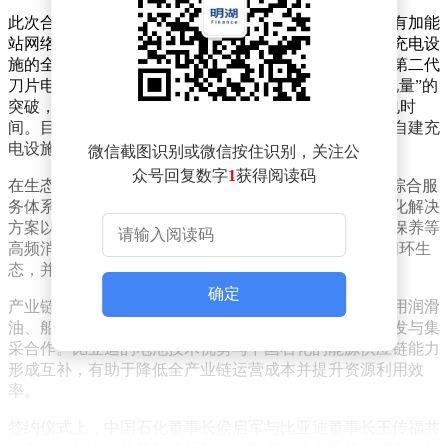
此次合作将充分发挥双方资源优势。中国石化将依托现有加能
站网络推进闪充站建设，通过与比亚迪的技术互通实现充电设
施的全国布局。比亚迪则提供其自主研发的闪充技术及第二代
刀片电池，该技术已实现“5分钟快速补能、9分钟充满电量”的
突破，即使在零下30摄氏度环境下也仅需增加3分钟充电时
间。目前，比亚迪已建成超过6100座闪充站，成为中国自建充
电设施最多的车企。
微信截图识别或微信按住识别，关注公
众号回复数字
1
获得阅读码
在生态融合方面，双方将围绕“人、车、生活”场景构建综合服
务体系。合作领域涵盖汽车后市场服务、光储充检一体化解决
方案以及会员数据互通等。通过整合加油、充电、汽车保养等
高频消费场景，双方计划打造“能源补给+汽车服务”的闭环生
态，并利用大数据分析优化用户服务体验。
确定
产业链协同是合作的另一重点。双方将在电池材料、车用润滑
油、船舶燃料、储能设备、汽车用品等环节开展联合研发与集
采合作。比亚迪的电池技术优势与中国石化的能源供应链能力
形成互补，有助于降低全产业链运营成本并提升资源利用效
率。
签约仪式上，中国石化董事长侯启军与比亚迪董事长王传福共