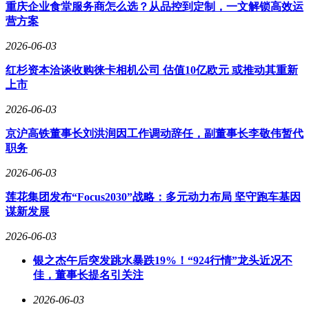
同表示，此次合作将加速新能源汽车产业生态重构。双方团队
重庆企业食堂服务商怎么选？从品控到定制，一文解锁高效运
已启动首期项目落地工作，位于广东深圳龙珠源加能站的比亚
营方案
迪兆瓦级闪充站将作为示范项目投入运营。该站采用模块化设
计，单站日均服务能力可达800车次，为后续规模化复制提供
2026-06-03
技术验证。
红杉资本洽谈收购徕卡相机公司 估值10亿欧元 或推动其重新
上市
2026-06-03
京沪高铁董事长刘洪润因工作调动辞任，副董事长李敬伟暂代
职务
2026-06-03
莲花集团发布“Focus2030”战略：多元动力布局 坚守跑车基因
谋新发展
2026-06-03
银之杰午后突发跳水暴跌19%！“924行情”龙头近况不
佳，董事长提名引关注
2026-06-03