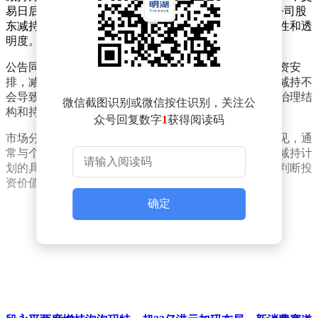
易日后的3个月内。这一安排符合相关法律法规对上市公司股
东减持股份的时间窗口要求，旨在确保市场交易的公平性和透
明度。
公告同时指出，陈友的减持计划基于个人资金需求及投资安
排，减持后其仍为公司重要股东之一。公司强调，此次减持不
会导致控股股东或实际控制人发生变化，也不会对公司治理结
微信截图识别或微信按住识别，关注公
构和持续经营产生重大影响。
众号回复数字
1
获得阅读码
市场分析人士认为，股东减持行为在资本市场中较为常见，通
常与个人财务规划或资产配置调整有关。投资者需关注减持计
划的具体实施进度，并结合公司基本面和行业趋势综合判断投
资价值。
确定