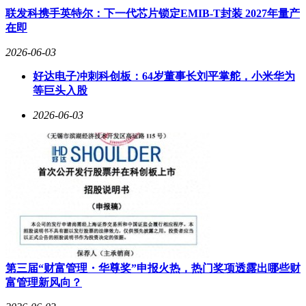
联发科携手英特尔：下一代芯片锁定EMIB-T封装 2027年量产
在即
2026-06-03
好达电子冲刺科创板：64岁董事长刘平掌舵，小米华为
等巨头入股
2026-06-03
第三届“财富管理・华尊奖”申报火热，热门奖项透露出哪些财
富管理新风向？