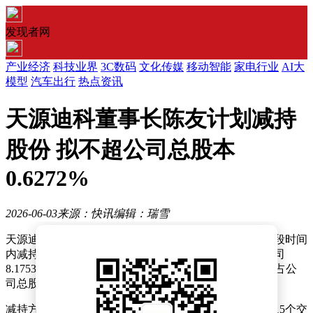
发现者网
产业经济
科技业界
3C数码
文化传媒
移动智能
家电行业
AI大
模型
汽车出行
热点资讯
天源迪科董事长陈友计划减持
股份 拟不超公司总股本
0.6272%
2026-06-03
来源：快讯
编辑：瑞雪
天源迪科近日发布公告称，公司董事长陈友拟在未来一段时间
内减持部分所持股份。根据公告内容，陈友目前持有公司
8.1753%的股份，此次计划减持的规模不超过400万股，占公
司总股本的比例为0.6272%。
减持方式包括集中竞价交易和大宗交易，实施时间定于15个交