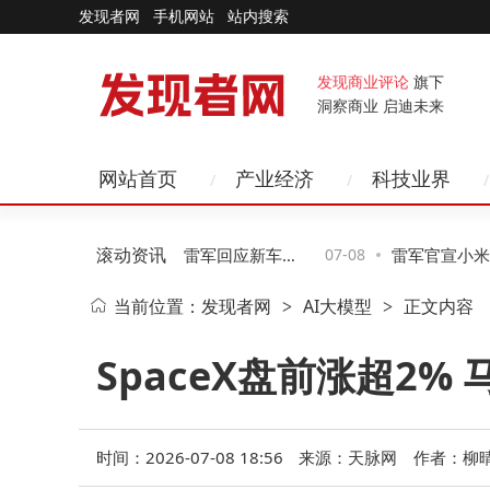
发现者网
手机网站
站内搜索
发现商业评论
旗下
洞察商业 启迪未来
网站首页
产业经济
科技业界
滚动资讯
汽车新品牌“澎程”官宣，雷军回应新车上
07-08
雷军官宣小米汽车
当前位置：
发现者网
AI大模型
正文内容
>
>
间，股价应声大涨
上市时间回应“
SpaceX盘前涨超2% 
时间：2026-07-08 18:56
来源：天脉网
作者：柳