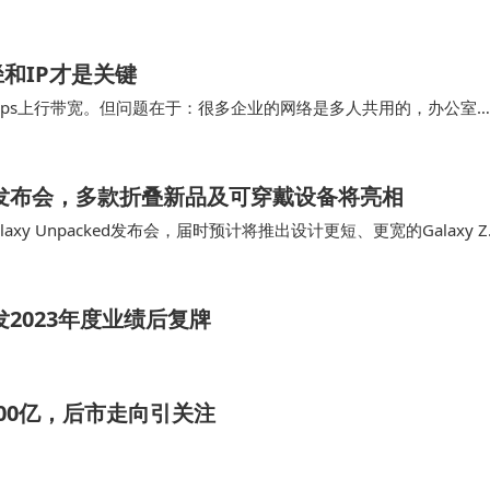
和IP才是关键
Mbps上行带宽。但问题在于：很多企业的网络是多人共用的，办公室
0M大带宽，保障高清推流不卡顿；通过…
cked发布会，多款折叠新品及可穿戴设备将亮相
y Unpacked发布会，届时预计将推出设计更短、更宽的Galaxy Z
。 根据公…
2023年度业绩后复牌
700亿，后市走向引关注