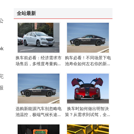
半导体赛道成资金“宠儿”，11天净流入超700亿，后市走向引关注
阿里巴巴港股强势上扬：云业务增长超预期，闪购减亏迈向效率新阶段
全站最新
公
k
换车前必看：经济需求市
购车必看！不同场景下电
场售后，多维度考量购车
池寿命如何左右你的新能
决策
源汽车选择？
完
服
选购新能源汽车别忽略电
换车时如何做出明智决
池温控，极端气候长途出
策？从需求到试驾，全方
行等场景需重点关注
位指南来了