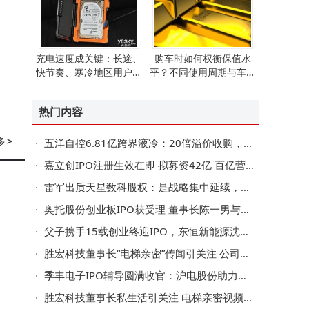
充电速度成关键：长途、
购车时如何权衡保值水
快节奏、寒冷地区用户购
平？不同使用周期与车型
车更需考量
的决策指南来了
热门内容
多
>
五洋自控6.81亿跨界液冷：20倍溢价收购，是豪赌还是战略远见？
嘉立创IPO注册生效在即 拟募资42亿 百亿营收PCB大企冲刺主板上市
雷军出质天星数科股权：是战略集中延续，还是转型阵痛期博弈？
奥托股份创业板IPO获受理 董事长陈一男与继母、弟弟合计控股超七成
父子携手15载创业终迎IPO，东恒新能源沈伯华父子书写新能源领域新篇章
胜宏科技董事长“电梯亲密”传闻引关注 公司回应生产经营正常夫妇身家大涨
季丰电子IPO辅导圆满收官：沪电股份助力，董事长郑朝晖履历亮眼
胜宏科技董事长私生活引关注 电梯亲密视频曝光 公司称经营正常