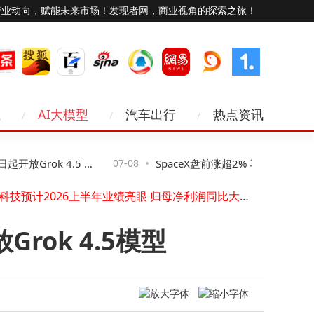
行业动向，赋能未来市场！发现者网，商业视角的探索之旅！
业
AI大模型
汽车出行
热点资讯
半导体赛道成资金“宠儿”，11天净流入超700亿，后市走向引关注
阿里巴巴港股强势上扬：云业务增长超预期，闪购减亏迈向效率新阶段
开放Grok 4.5 模
07-08
SpaceX盘前涨超2% 马斯克宣布Spac
iPhone Ultra量产遇阻备货紧张，液态金属铰链成难题或重演iPhone X故事
宝鼎科技预计2026上半年业绩亮眼 归母净利润同比大增468.71%至559.71%
且成本更低
日开放Grok 4.5模型
中信证券7月8日大宗交易：2372.38万股成交，成交额6.64亿且价平收盘
雅创电子半年度业绩亮眼：Q2盈利环比近翻倍 存储与汽车电子双轮驱动增长
Grok 4.5模型
金蝶云星空与聚水潭高效对接：小懿互联助力业财融合全流程自动化
直播卡顿？别只盯带宽！选对网络路径和IP才是关键
三星7月22日伦敦举办Galaxy Unpacked发布会，多款折叠新品及可穿戴设备将亮相
方圆生活服务集团香港联交所暂停交易 待发2023年度业绩后复牌