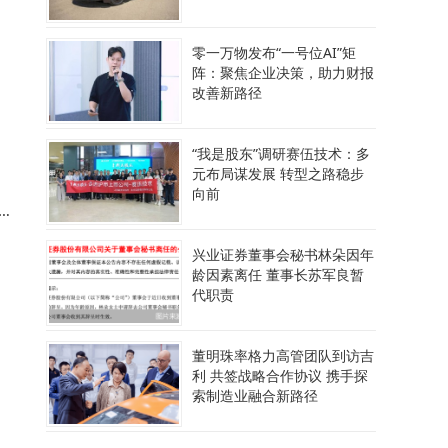
零一万物发布“一号位AI”矩
阵：聚焦企业决策，助力财报
改善新路径
几
“我是股东”调研赛伍技术：多
元布局谋发展 转型之路稳步
向前
F
兴业证券董事会秘书林朵因年
龄因素离任 董事长苏军良暂
代职责
董明珠率格力高管团队到访吉
利 共签战略合作协议 携手探
索制造业融合新路径