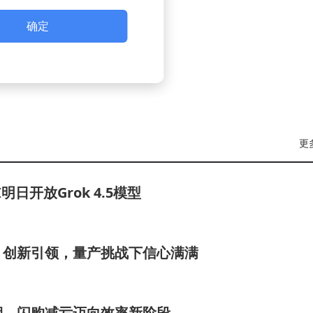
确定
更
明日开放Grok 4.5模型
，创新引领，量产挑战下信心满满
期，闪购减亏迈向效率新阶段