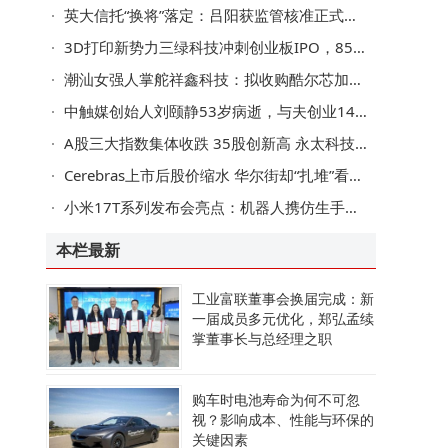
英大信托“换将”落定：吕阳获监管核准正式出任董事长 履历亮眼
3D打印新势力三绿科技冲刺创业板IPO，85后掌门蒋昆跨界布局消费领域
潮汕女强人掌舵祥鑫科技：拟收购酷尔芯加码液冷 能否扭转业绩颓势？
中触媒创始人刘颐静53岁病逝，与夫创业14年上市，持股或过户女儿市值近5亿
A股三大指数集体收跌 35股创新高 永太科技与宁德时代签大单引关注
Cerebras上市后股价缩水 华尔街却“扎堆”看好 目标价远超现价
小米17T系列发布会亮点：机器人携仿生手登场 现场演示手机拍照
本栏最新
工业富联董事会换届完成：新
一届成员多元优化，郑弘孟续
掌董事长与总经理之职
购车时电池寿命为何不可忽
视？影响成本、性能与环保的
关键因素