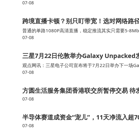
07-08
跨境直播卡顿？别只盯带宽！选对网络路径
普通的单路1080P高清直播，稳定推流其实只需要5-8
07-08
十台设备同时用网，上行带宽被大量挤占。它提供独享1
三星7月22日伦敦举办Galaxy Unpa
观点网讯：三星电子公司宣布将于7月22日举办下一场Galax
07-08
old8，其外观与苹果公司计划推出的折叠式iPhone相似
方圆生活服务集团香港联交所暂停交易 待发
07-08
半导体赛道成资金“宠儿”，11天净流入超
07-08