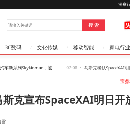
洞察
3C数码
文化传媒
移动智能
家电行
新系列SkyNomad，被问
07-08
马斯克确认SpaceXAI明日起
快了”引期待
型，对标Claude Opus
马斯克宣布SpaceXAI明日开放
跨境
晴雪