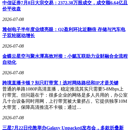
中信证券7月8日大宗交易：2372.38万股成交，成交额6.64亿且
价平收盘
2026-07-08
雅创电子半年度业绩亮眼：Q2盈利环比近翻倍 存储与汽车电
子双轮驱动增长
2026-07-08
金蝶云星空与聚水潭高效对接：小懿互联助力业财融合全流程
自动化
2026-07-08
跨境直播卡顿？别只盯带宽！选对网络路径和IP才是关键
普通的单路1080P高清直播，稳定推流其实只需要5-8Mbps上
行带宽。但问题在于：很多企业的网络是多人共用的，办公室
几十台设备同时用网，上行带宽被大量挤占。它提供独享10M
大带宽，保障高清推流不卡顿；通过…
2026-07-08
三星7月22日伦敦举办Galaxy Unpacked发布会，多款折叠新