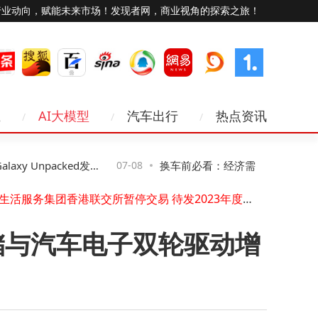
行业动向，赋能未来市场！发现者网，商业视角的探索之旅！
业
AI大模型
汽车出行
热点资讯
五粮液高层变动：曾从钦卸任 邓敏接棒出任董事长
直播卡顿？别只盯带宽！选对网络路径和IP才是关键
y Unpacked发
07-08
换车前必看：经济需求市场售后，
三星7月22日伦敦举办Galaxy Unpacked发布会，多款折叠新品及可穿戴设备将亮相
方圆生活服务集团香港联交所暂停交易 待发2023年度业绩后复牌
穿戴设备将亮相
量购车决策
半导体赛道成资金“宠儿”，11天净流入超700亿，后市走向引关注
兰州黄河高层变动：郭丽丽辞总裁转任副总 谭岳鑫兼任董事长与总裁
储与汽车电子双轮驱动增
三星卢泰文：AI进入智能体时代，Galaxy生态打造最懂用户的个性化体验
马斯克宣布SpaceXAI明日开放Grok 4.5：速度提升且成本更低
海鳗云大数据：分段消费分析解锁夜经济密码，精准定位消费热点与发力点
东郊到家打破场景边界：上门推拿融入商务楼宇与酒店，开启都市康养新体验