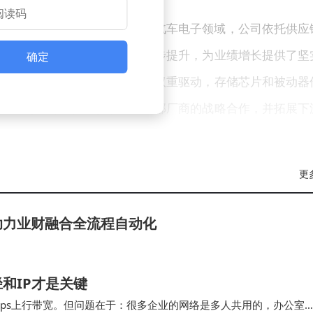
业务双轮驱动的战略布局。在汽车电子领域，公司依托供应
程，车规级元器件分销份额稳步提升，为业绩增长提供了坚
确定
算力需求爆发与存储超级周期的双重驱动，存储芯片和被动器
加强与上游存储、被动器件头部厂商的战略合作，并拓展下
成为业绩超预期增长的核心动力。
正迎来“周期反转+成长加持”的双重机遇。从周期维度看，
更
叠加AI、服务器需求爆发，分销环节作为产业链枢纽，直接
助力业财融合全流程自动化
成长维度看，汽车电子国产替代浪潮持续推进，车规级元器
游资源的分销商将进一步巩固市场份额。公司同时布局汽车
成长确定性，又能捕捉存储周期的短期业绩弹性，在行业上
和IP才是关键
Mbps上行带宽。但问题在于：很多企业的网络是多人共用的，办公室