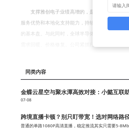
支撑雅创电子业绩高增的，是汽车电子与存储
服务优势和本地化支持能力，持续深化国产替代进
的基本盘。与此同时，全球半导体产业正经历AI
需求回暖、价格修复。公司紧抓行业窗口期，通过
AI、服务器领域客户，充分享受行业上行红利，
雅创电子的亮眼表现，折射出半导体分销行业
同类内容
球存储芯片已进入新一轮上行周期，价格触底回升
金蝶云星空与聚水潭高效对接：小懿互联
益于量价齐升，业绩弹性显著高于芯片设计端。从
07-08
本土化分销需求持续扩容，具备车规资质和稳定上
子与存储两大高景气赛道，既享有汽车电子的长期
跨境直播卡顿？别只盯带宽！选对网络路径
周期中展现出更强的业绩兑现能力。
普通的单路1080P高清直播，稳定推流其实只需要5-8