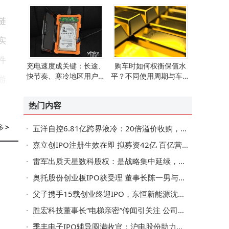
链
实
件
充电速度成关键：长途、
购车时如何权衡保值水
快节奏、寒冷地区用户购
平？不同使用周期与车型
游
车更需考量
的决策指南来了
热门内容
全
多
>
五洋自控6.81亿跨界液冷：20倍溢价收购，是豪赌还是战略远见？
嘉立创IPO注册生效在即 拟募资42亿 百亿营收PCB大企冲刺主板上市
受
雷军出质天星数科股权：是战略集中延续，还是转型阵痛期博弈？
件
奥托股份创业板IPO获受理 董事长陈一男与继母、弟弟合计控股超七成
电
父子携手15载创业终迎IPO，东恒新能源沈伯华父子书写新能源领域新篇章
行
胜宏科技董事长“电梯亲密”传闻引关注 公司回应生产经营正常夫妇身家大涨
几
季丰电子IPO辅导圆满收官：沪电股份助力，董事长郑朝晖履历亮眼