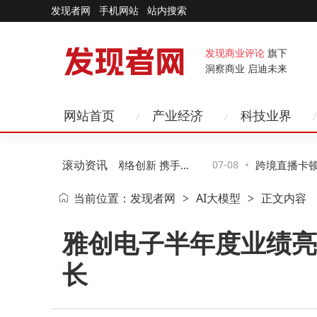
发现者网
手机网站
站内搜索
发现商业评论
旗下
洞察商业 启迪未来
网站首页
产业经济
科技业界
滚动资讯
移动李慧镝：深化自智网络创新 携手推
07-08
跨境直播卡顿
当前位置：
发现者网
AI大模型
正文内容
>
>
力网络与6G技术发展
和IP才是关键
雅创电子半年度业绩亮
长