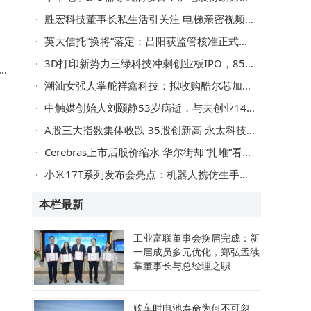
胜宏科技董事长私生活引关注 电梯亲密视频曝光 公司称经营正常
行
英大信托“换将”落定：吕阳获监管核准正式出任董事长 履历亮眼
，
3D打印新势力三绿科技冲刺创业板IPO，85后掌门蒋昆跨界布局消费领域
F
潮汕女强人掌舵祥鑫科技：拟收购酷尔芯加码液冷 能否扭转业绩颓势？
中触媒创始人刘颐静53岁病逝，与夫创业14年上市，持股或过户女儿市值近5亿
A股三大指数集体收跌 35股创新高 永太科技与宁德时代签大单引关注
Cerebras上市后股价缩水 华尔街却“扎堆”看好 目标价远超现价
小米17T系列发布会亮点：机器人携仿生手登场 现场演示手机拍照
本栏最新
工业富联董事会换届完成：新
一届成员多元优化，郑弘孟续
掌董事长与总经理之职
购车时电池寿命为何不可忽