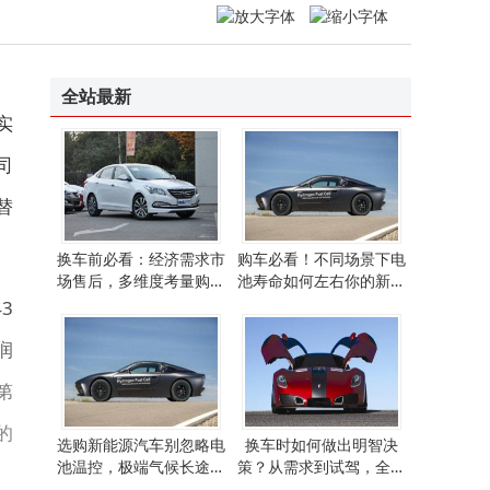
五粮液高层变动：曾从钦卸任 邓敏接棒出任董事长
直播卡顿？别只盯带宽！选对网络路径和IP才是关键
全站最新
实
司
替
换车前必看：经济需求市
购车必看！不同场景下电
场售后，多维度考量购车
池寿命如何左右你的新能
决策
源汽车选择？
3
润
第
的
选购新能源汽车别忽略电
换车时如何做出明智决
池温控，极端气候长途出
策？从需求到试驾，全方
行等场景需重点关注
位指南来了