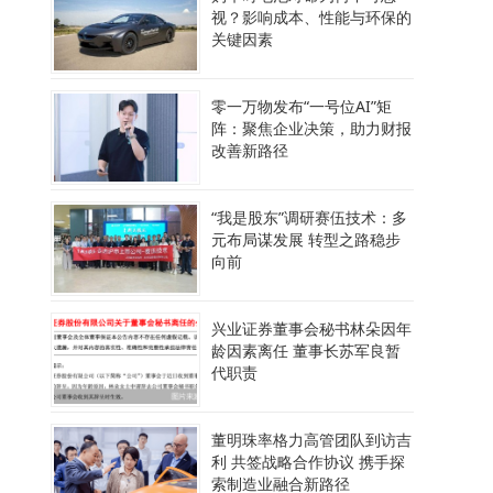
视？影响成本、性能与环保的
关键因素
零一万物发布“一号位AI”矩
阵：聚焦企业决策，助力财报
改善新路径
“我是股东”调研赛伍技术：多
元布局谋发展 转型之路稳步
向前
兴业证券董事会秘书林朵因年
龄因素离任 董事长苏军良暂
代职责
董明珠率格力高管团队到访吉
利 共签战略合作协议 携手探
索制造业融合新路径