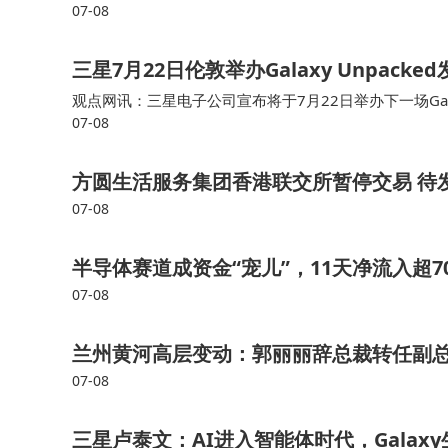
07-08
十台设备同时用网，上行带宽被大量挤占。它提供独享1
需注意的是，半导体行业周期波动特征明显，
三星7月22日伦敦举办Galaxy Unpa
业竞争格局以及上游合作稳定性等因素，均可能对
观点网讯：三星电子公司宣布将于7月22日举办下一场Galax
投资者需保持理性决策。
07-08
old8，其外观与苹果公司计划推出的折叠式iPhone相似
方圆生活服务集团香港联交所暂停交易 待发
07-08
半导体赛道成资金“宠儿”，11天净流入超
07-08
兰州黄河高层变动：郭丽丽辞总裁转任副总
07-08
三星卢泰文：AI进入智能体时代，Gala