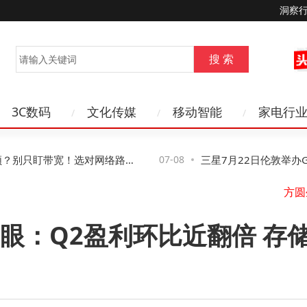
洞察
3C数码
文化传媒
移动智能
家电行
跨境
？别只盯带宽！选对网络路径
07-08
三星7月22日伦敦举办Galax
布会，多款折叠新品及可
眼：Q2盈利环比近翻倍 存