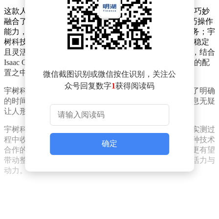
这款人形机器人以Isaac GR00T开发平台作为核心基础，巧妙
融合了各方的优势技术。Sharpa贡献了其先进的触觉灵巧操作
能力，让机器人能够更加精准、细腻地完成各类操作任务；宇
树科技则提供了H2人形机器人本体，为整个系统提供了稳定
且灵活的物理载体；而英伟达凭借自身强大的端侧算力，结合
Isaac GR00T开发流程，将所有技术整合到一套经过验证的配
置之中，确保了机器人能够高效、稳定地运行。
微信截图识别或微信按住识别，关注公
众号回复数字
1
获得阅读码
宇树科技市场部总监黄嘉玮透露，这款合作产品已经有了明确
的时间规划，预计在今年下半年正式推向市场。这一消息无疑
让人形机器人爱好者与行业从业者们充满期待。
宇树科技方面还表示，在产品上市后，将充分利用落地实测过
程中收集到的数据，对硬件进行持续优化迭代。通过这种技术
确定
合作的方式，不仅能够提升自身产品的性能与竞争力，更有望
带动整个人形机器人行业的整体发展，为行业注入新的活力与
动力。