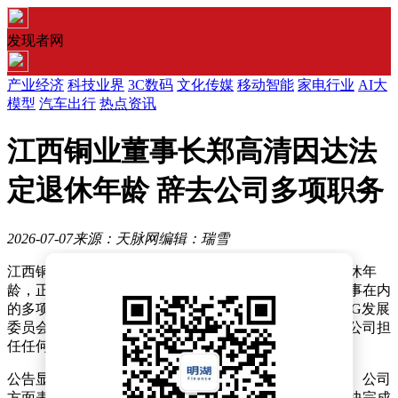
发现者网
产业经济
科技业界
3C数码
文化传媒
移动智能
家电行业
AI大
模型
汽车出行
热点资讯
江西铜业董事长郑高清因达法
定退休年龄 辞去公司多项职务
2026-07-07
来源：天脉网
编辑：瑞雪
江西铜业发布公告称，公司董事长郑高清因已达法定退休年
龄，正式向董事会提交辞呈，申请辞去包括董事长、董事在内
的多项职务，同时不再担任董事会提名委员会主席及ESG发展
委员会主任等职务。此次职务变动后，郑高清将不再于公司担
任任何具体职务。
公告显示，郑高清的辞职申请自送达董事会之日起生效。公司
方面表示，将按照相关法律法规及公司章程的规定，尽快完成