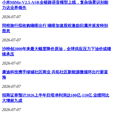
级、绿色技术研发中心建设及补充流动资金等项目。公司通过
小米MiMo-V2.5-ASR全链路语音模型上线，复杂场景识别能
持续投入环保型染料研发和数字化生产系统改造，已形成年处
力达业界领先
理各类面料超2亿米的产能规模，客户覆盖国内主要服装品牌
2026-07-07
及外贸企业。随着纺织行业向高端化、可持续化方向转型，越
新科技凭借技术积累和产能优势，有望在资本市场助力下进一
同程旅行拟收购嘀嗒出行 嘀嗒加速股权激励归属并派发特别
步巩固行业领先地位。
股息
2026-07-07
沙特创2000年来最大幅度降价原油，全球供应压力下油价或继
续承压
2026-07-07
康迪科技携手绿城社区商业 共拓社区新能源微循环出行新蓝
海
2026-07-07
招商证券预计2026上半年归母净利润达100亿-110亿 业绩同比
大增超九成
2026-07-07