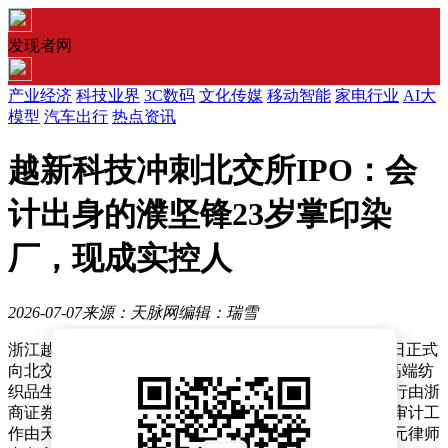
发现者网
产业经济
科技业界
3C数码
文化传媒
移动智能
家电行业
AI大
模型
汽车出行
热点资讯
越新科技冲刺北交所IPO：会
计出身的濮坚锋23岁掌印染
厂，现成实控人
2026-07-07
来源：天脉网
编辑：瑞雪
浙江越新科技股份有限公司（以下简称“越新科技”）近日正式
向北交所提交IPO申请并获得受理，标志着这家深耕中高端纺
织品生态染整领域的企业迈出资本化关键一步。此次发行由浙
商证券担任保荐机构，保荐代表人为周智文、郭佳斌，审计工
作由天健会计师事务所负责，法律事务则委托北京市天元律师