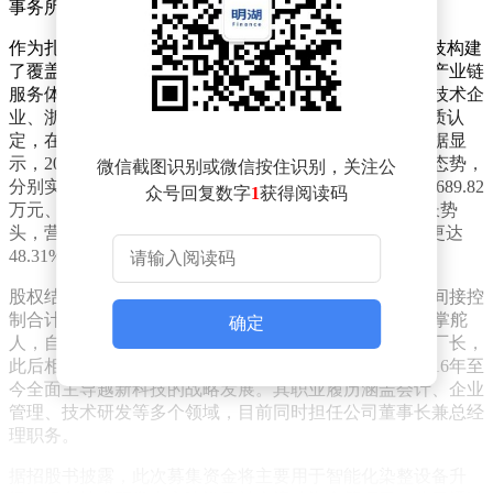
事务所承办。
作为扎根于“国际纺都”绍兴柯桥的代表性企业，越新科技构建
了覆盖面料染整技术研发、前处理、染色及后整理的全产业链
服务体系。公司凭借技术创新优势，先后斩获国家高新技术企
业、浙江省制造业“单项冠军”企业等十余项省级以上资质认
定，在传统产业转型升级领域树立了标杆地位。财务数据显
示，2023年至2025年期间，公司营业收入保持稳健增长态势，
微信截图识别或微信按住识别，关注公
分别实现4.76亿元、5.37亿元和5.2亿元，对应净利润达3689.82
众号回复数字
1
获得阅读码
万元、5920.98万元和6758.49万元。今年一季度延续增长势
头，营业收入同比增长15.34%至1.17亿元，净利润增幅更达
48.31%。
股权结构显示，公司实际控制人濮坚锋通过直接持股和间接控
制合计掌握57.33%的表决权。这位具有丰富行业经验的掌舵
确定
人，自1996年23岁时起便担任地方国营绍兴第一印染厂厂长，
此后相继执掌浙江禾邦纺织印染、振越实业等企业，2016年至
今全面主导越新科技的战略发展。其职业履历涵盖会计、企业
管理、技术研发等多个领域，目前同时担任公司董事长兼总经
理职务。
据招股书披露，此次募集资金将主要用于智能化染整设备升