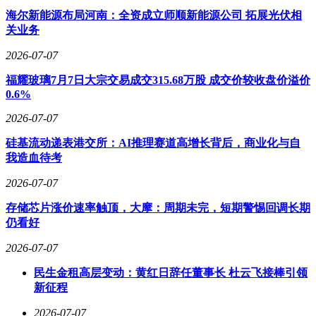
海尔新能源布局河南：全资成立师顺新能源公司 拓展光伏相
关业务
2026-07-07
福耀玻璃7月7日大宗交易成交315.68万股 成交价较收盘价溢价
0.6%
2026-07-07
硅基流动递表港交所：AI推理赛道高增长背后，商业化与自
我造血待考
2026-07-07
存储芯片涨价速率触顶，大摩：周期未完，短期警惕回调长期
仍看好
2026-07-07
民生金租高层变动：黄红日辞任董事长 杜云飞接棒引领
新征程
2026-07-07