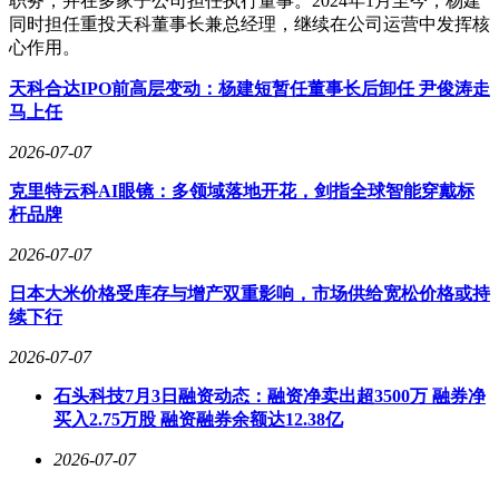
职务，并在多家子公司担任执行董事。2024年1月至今，杨建
同时担任重投天科董事长兼总经理，继续在公司运营中发挥核
心作用。
天科合达IPO前高层变动：杨建短暂任董事长后卸任 尹俊涛走
马上任
2026-07-07
克里特云科AI眼镜：多领域落地开花，剑指全球智能穿戴标
杆品牌
2026-07-07
日本大米价格受库存与增产双重影响，市场供给宽松价格或持
续下行
2026-07-07
石头科技7月3日融资动态：融资净卖出超3500万 融券净
买入2.75万股 融资融券余额达12.38亿
2026-07-07