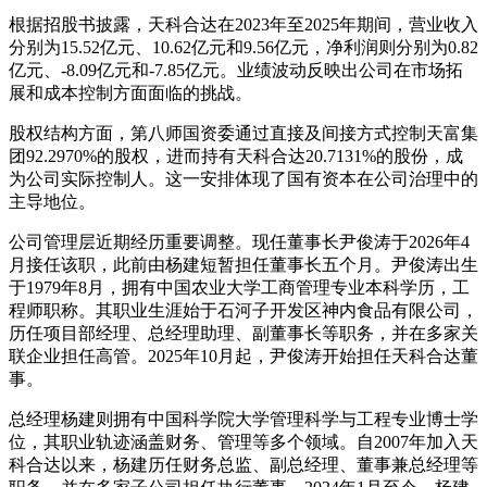
根据招股书披露，天科合达在2023年至2025年期间，营业收入
分别为15.52亿元、10.62亿元和9.56亿元，净利润则分别为0.82
亿元、-8.09亿元和-7.85亿元。业绩波动反映出公司在市场拓
展和成本控制方面面临的挑战。
股权结构方面，第八师国资委通过直接及间接方式控制天富集
团92.2970%的股权，进而持有天科合达20.7131%的股份，成
为公司实际控制人。这一安排体现了国有资本在公司治理中的
主导地位。
公司管理层近期经历重要调整。现任董事长尹俊涛于2026年4
月接任该职，此前由杨建短暂担任董事长五个月。尹俊涛出生
于1979年8月，拥有中国农业大学工商管理专业本科学历，工
程师职称。其职业生涯始于石河子开发区神内食品有限公司，
历任项目部经理、总经理助理、副董事长等职务，并在多家关
联企业担任高管。2025年10月起，尹俊涛开始担任天科合达董
事。
总经理杨建则拥有中国科学院大学管理科学与工程专业博士学
位，其职业轨迹涵盖财务、管理等多个领域。自2007年加入天
科合达以来，杨建历任财务总监、副总经理、董事兼总经理等