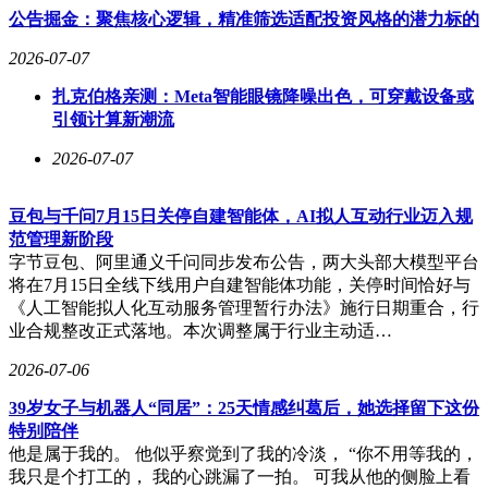
公告掘金：聚焦核心逻辑，精准筛选适配投资风格的潜力标的
2026-07-07
扎克伯格亲测：Meta智能眼镜降噪出色，可穿戴设备或
引领计算新潮流
2026-07-07
豆包与千问7月15日关停自建智能体，AI拟人互动行业迈入规
范管理新阶段
字节豆包、阿里通义千问同步发布公告，两大头部大模型平台
将在7月15日全线下线用户自建智能体功能，关停时间恰好与
《人工智能拟人化互动服务管理暂行办法》施行日期重合，行
业合规整改正式落地。本次调整属于行业主动适…
2026-07-06
39岁女子与机器人“同居”：25天情感纠葛后，她选择留下这份
特别陪伴
他是属于我的。 他似乎察觉到了我的冷淡， “你不用等我的，
我只是个打工的， 我的心跳漏了一拍。 可我从他的侧脸上看