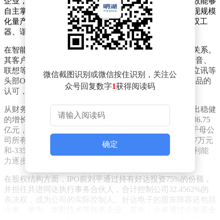
企业，好达电子在国内市场中占据独特地位。它是极少数能够
自主掌控芯片设计、晶圆制造、封装测试全流程，并实现规模
化量产出货的IDM企业之一。其主要产品涵盖滤波器、双工
器、谐振器等，广泛应用于智能终端领域。
在智能终端市场，好达电子已与多家知名品牌建立合作关系。
其客户包括OPPO、vivo、小米、三星、中兴、荣耀、传音、
联想等一线手机品牌，以及华勤、龙旗、天珑、闻泰、立讯等
微信截图识别或微信按住识别，关注公
头部ODM厂商。这些合作不仅体现了市场对好达电子产品的
众号回复数字
1
获得阅读码
认可，也为其未来的发展奠定了坚实基础。
从财务数据来看，好达电子在2023年至2025年期间表现出稳健
的增长态势。公司营业收入分别为4.19亿元、6.07亿元和6.75
亿元，复合增长率约为27%。尽管在此期间，公司归属于母公
司所有者的净利润仍为负值，分别为-2.16亿元、-7975.47万元
确定
和-335.42万元，但亏损金额已显著收窄，显示出公司盈利能
力逐步改善的趋势。
在股权结构方面，IPO前刘平通过持有好达投资75%的份额，
并担任共进同达执行事务合伙人，合计控制公司32.4562%的
表决权，成为公司的实际控制人。好达电子的股东阵容还包括
小米、华为、华勤技术等知名企业。其中，小米通过小米基金