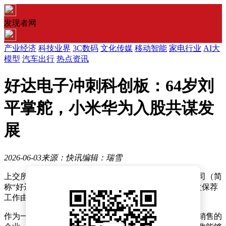
发现者网
产业经济
科技业界
3C数码
文化传媒
移动智能
家电行业
AI大
模型
汽车出行
热点资讯
好达电子冲刺科创板：64岁刘
平掌舵，小米华为入股共谋发
展
2026-06-03
来源：快讯
编辑：瑞雪
上交所官网最新信息显示，无锡市好达电子股份有限公司（简
称“好达电子”）的科创板IPO申请已正式获得受理。此次保荐
工作由国联民生负责，保荐代表人为蒋红亚和李凯。
作为一家专注于声表面波射频芯片研发、设计、生产与销售的