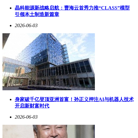
持股5.25%，华为通过哈勃投资持股4.99%，华勤技术则通过
摩勤智能间接持股3.8%。
晶科能源新战略启航：曹海云首秀力推“CLASS”模型
引领本土制造新篇章
刘平，作为好达电子的创始人及现任董事长，拥有丰富的行业
经验。他出生于1962年11月，本科学历。自1982年起，他先后
2026-06-03
在无锡市无线电元件二厂担任技术员、工程师、车间主任等职
务；1991年至1994年，任无锡市江南电子器件有限公司副总经
理；1994年至2005年，任无锡市文华电子有限公司执行董事；
1999年至2020年，历任好达有限总经理、董事长；自2020年
起，担任公司董事长至今。
身家破千亿登顶亚洲首富！孙正义押注AI与机器人技术
开启新财富时代
2026-06-03