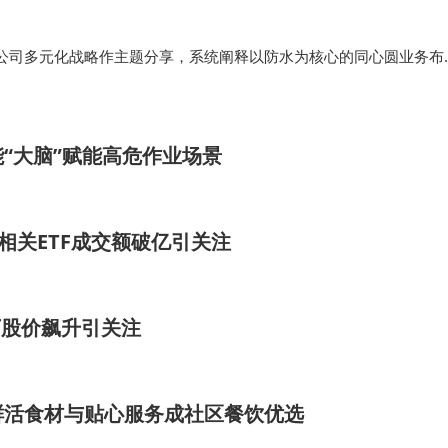
公司多元化战略作主题分享，系统阐释以防水为核心的同心圆业务布
粉、涂料、民用建材、建筑修缮等全板块规划，并表示将持续强化产
伴提供更全面的支持。 未…
“大脑”赋能高危作业场景
相关ETF成交额破亿引关注
潮下股价飙升引关注
鲜活食材与贴心服务成社区餐饮优选