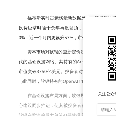
福布斯实时富豪榜最新数据显示，软银集团掌
投资巨擘时隔十余年再度登顶，背后是人工智能
0%，近一个月内更飙升57%，市值一度超越丰田
资本市场对软银的重新定价源于其战略转型。
代的基础设施网络。其持有的Arm Holdings
市值突破3750亿美元。投资者对Arm专为数据
与此同时，软银持有的OpenAI11%股份估值同
关注公众
在基础设施布局方面，软银展现出雄心勃勃的扩
心建设同步推进，使其被投资者视为AI时代的"数
软银在欧洲的最大单笔AI基建投入记录。这些战