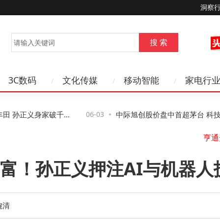
洞察
3C数码
文化传媒
移动智能
家电行
 孙正义身家破千亿
06-03
中际旭创股价盘中首超茅台 科技股
投资风向生变？
富！孙正义押注AI与机器人
婉清