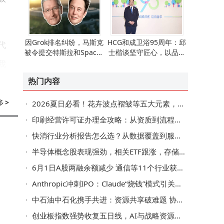
因Grok排名纠纷，马斯克
HCG和成卫浴95周年：邱
代
被令提交特斯拉和SpaceX
士楷谈坚守匠心，以品质
邮件作诉讼证据
穿越周期引领行业新发展
我
热门内容
器
多
>
2026夏日必看！花卉波点褶皱等五大元素，解锁你的专属时尚风格
印刷经营许可证办理全攻略：从资质到流程，一文读懂准入要点
探
快消行业分析报告怎么选？从数据覆盖到服务功能，一文讲清关键点
企
半导体概念股表现强劲，相关ETF跟涨，存储行业趋势利好多类企业
美
6月1日A股两融余额减少 通信等11个行业获融资净买入 36股超亿元
Anthropic冲刺IPO：Claude“烧钱”模式引关注，盈利拐点与成本考验并存
中石油中石化携手共进：资源共享破难题 协同增效促川渝能源新发展
能
创业板指数强势收复五日线，AI与战略资源成中期主线，相关ETF成交活跃