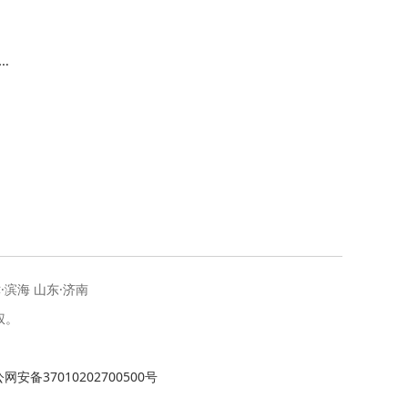
次
·滨海 山东·济南
权。
网安备37010202700500号