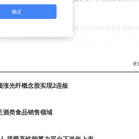
确定
中展现出坚定信心。他直言人工智能革命的规模将是互联网时
盘后，这个行业持续繁荣了百年；2000年互联网泡沫破裂后，
最佳投资机遇。"这位科技预言家强调，物理人工智能与机
当前认知。
更
。去年10月以54亿美元收购ABB机器人部门后，公司加速
领涨光纤概念股实现2连板
e AI上市计划引发市场关注，这家专注AI基建效率提升的合资
级IPO。高盛预测人形机器人市场将在2035年达到380亿
足酒类食品销售领域
达5万亿美元，这些数据印证着孙正义的战略判断。
曼的同台亮相中，孙正义再次抛出惊人预言：具备人类万倍智
器人 搭载高性能算力平台下半年上市