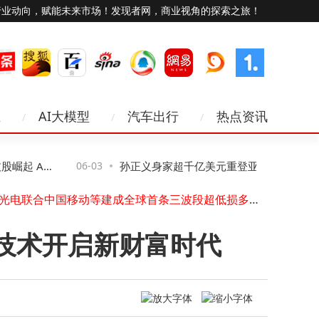
行业动向，赋能未来市场！发现者网，商业视角的探索之旅！
业
AI大模型
汽车出行
热点资讯
智启工业新篇：中国电信数字方案赋能传统产业，驱动转型升级新引擎
英伟达携手宇树科技发布H2 Plus人形机器人 搭载高性能算力平台下半年上市
中国团队斩获国际机器人大赛冠军，攻克“动作幻觉”难关，引领具身智能新发展
崛起 A股
06-03
孙正义身家超千亿美元重登亚洲首富 软银75
AI时代网络安全挑战加剧，业内共探新安全体系构建路径与方向
亨通光电联合中国移动等建成全球首条三波段超低损多芯光缆 股价2连板
0亿欧元AI投资引股价市值飙升
科顺股份私董会凝聚共识：厂商携手破局，共绘全球化高质量发展蓝图
浙大教授领衔旷行科技获融资，以具身智能“大脑”赋能高危作业场景
技术开启新财富时代
市场早盘反弹：科创创业50指数领涨，4只相关ETF成交额破亿引关注
黄仁勋台北电脑展力挺Marvell，AI热潮下股价飙升引关注
鹤壁鲜香水煮鱼服务商怎么选？俏喜鹊以鲜活食材与贴心服务成社区餐饮优选
智启工业新篇：中国电信数字方案赋能传统产业，驱动转型升级新引擎