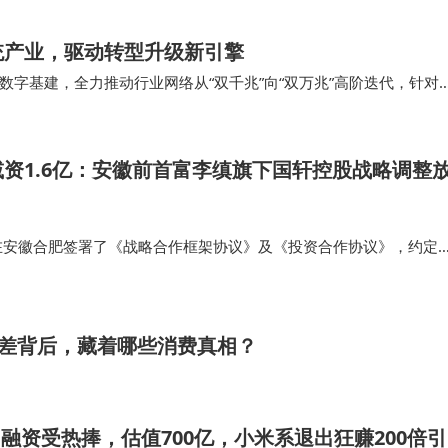
统产业，驱动转型升级新引擎
字基建，全力推动行业网络从“双千兆”向“双万兆”高阶迭代，针对
型底层底座，在全国范围内落地一批标杆性…
资1.6亿：安徽前首富李缜旗下国轩控股战略调整
方在安徽合肥签署了《战略合作框架协议》及《投资合作协议》，约定
依托川恒股份的资源和技术优势以及国轩控股的市场需求基础，规划
能的电池用磷酸铁生…
价差背后，藏着哪些消费真相？
PO融资受热捧，估值700亿，小米系退出狂赚200倍引