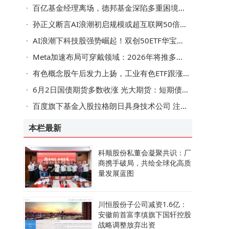
百亿基金经理离场，德邦基金深陷多重困境未来突围路在何方？
领
行
孙正义断言AI浪潮初启规模或超互联网50倍，身家大涨重登亚洲首富之位
略
AI浪潮下科技股强势崛起！双创50ETF华宝盘中大涨 光模块龙头新易盛再创新高
Meta加速布局可穿戴领域：2026年将推多款智能眼镜及AI新设备
键
有色概念股午后发力上扬，工业有色ETF跟涨，券商看好长期收益前景
6月2日国债期货多数收涨 光大期货：短期债市或延续区间震荡
百度旗下基金入股拉格朗日具身技术公司 注册资本增加助力发展
本栏最新
在
科顺股份私董会凝聚共识：厂
商携手破局，共绘全球化高质
量发展蓝图
川恒股份子公司减资1.6亿：
安徽前首富李缜旗下国轩控股
战略调整放弃出资