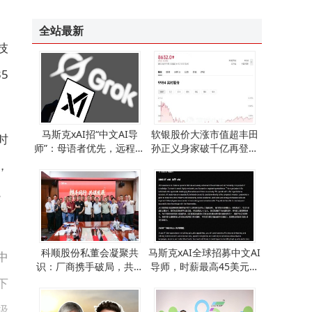
英伟达携手宇树科技发布H2 Plus人形机器人 搭载高性能算力平台下半年上市
全站最新
技
5
马斯克xAI招“中文AI导
软银股价大涨市值超丰田
时
师”：母语者优先，远程灵
孙正义身家破千亿再登亚
活办公，美本土时薪35至4
洲首富之位
，
5美元
。
科顺股份私董会凝聚共
马斯克xAI全球招募中文AI
中
识：厂商携手破局，共绘
导师，时薪最高45美元，
全球化高质量发展蓝图
灵活办公模式引关注
下
级