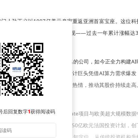
门人孙正义以1007亿美元身家重返亚洲首富宝座。这位科
热潮推动下软银股价的惊人表现——过去一年累计涨幅达3
成为日本资本市场新标杆。
这家曾以科技初创企业投资闻名的公司，如今正全力构建AI
87%股权成为核心资产，这家芯片设计巨头凭借AI算力需求爆发
中心设计的AI芯片计划表现出极大热情，推动其股价持续走高
步提升，双重利好形成共振效应。
号后回复数字
1
获得阅读码
张姿态。该公司主导的Stargate项目与欧美超大规模数据
字基建平台"。5月31日宣布的750亿欧元法国投资计划，创
略举措彻底改变了市场对软银的认知定位，从传统投资机构升