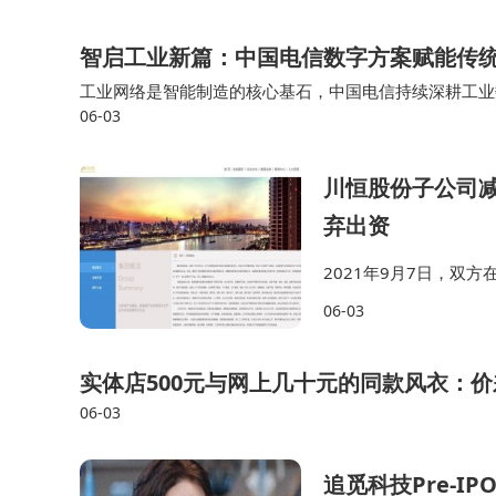
智启工业新篇：中国电信数字方案赋能传
工业网络是智能制造的核心基石，中国电信持续深耕工业数
06-03
类工业场景打造定制化专网解决方案，持续夯实制造业转
川恒股份子公司减
弃出资
2021年9月7日，双
同投资组建合资公司，
06-03
设不低于50万吨/年产
实体店500元与网上几十元的同款风衣：
06-03
追觅科技Pre-I