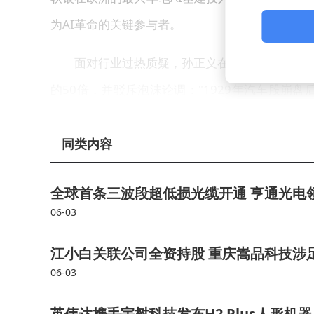
为AI革命的关键参与者。
面对行业过热质疑，孙正义在6月1日的专访
的50倍，并驳斥泡沫论调："1929年汽车股崩
们见证了更持久的增长。现在的调整期恰恰蕴含着
人技术将成为下一个万亿级市场，其商业价值远超
同类内容
软银的产业布局正沿着这条技术路线全面展开
全球首条三波段超低损光缆开通 亨通光电
索"物理人工智能"前沿领域。今年4月传出的Roz
06-03
业，计划通过数据中心自主机器人技术实现千亿美元
江小白关联公司全资持股 重庆嵩品科技涉
元，而摩根士丹利给出的2050年市场规模预估高
06-03
在东京与OpenAI首席执行官萨姆·奥特
英伟达携手宇树科技发布H2 Plus人形机