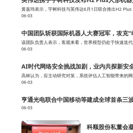
的"人工超级智能（ASI）"将在十年内问世。
黄嘉玮表示，宇树科技与英伟达6月1日联合推出H2 Pl
06-03
域，推动人类社会进入全新发展阶段。这种对技术
官王兴兴对此表示，H2Plus将宇树的人形机器人与NVIDIA Je
布局。
中国团队斩获国际机器人大赛冠军，攻克“
该团队负责人表示，客观来看，世界模型仍处于快速迭代
06-03
领域，中国团队已彻底摆脱单纯跟随局面，在动作精准跟
AI时代网络安全挑战加剧，业内共探新安
高林认为，应主动研究对策，系统评估人工智能带来的网
06-03
流量分析等全链条导入AI技术，另一方面要建立AI驱动
亨通光电联合中国移动等建成全球首条三波
06-03
科顺股份私董会