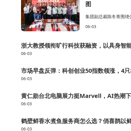
图
集团副总裁陈冬青围绕
局，全面介绍防水、砂
06-03
与服务能力，为合作伙
浙大教授领衔旷行科技获融资，以具身智能
06-03
市场早盘反弹：科创创业50指数领涨，4只
06-03
黄仁勋台北电脑展力挺Marvell，AI热
06-03
鹤壁鲜香水煮鱼服务商怎么选？俏喜鹊以
06-03