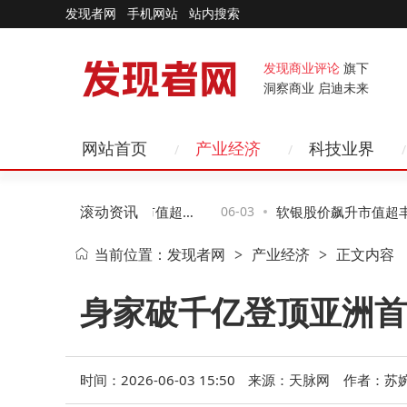
发现者网
手机网站
站内搜索
发现商业评论
旗下
洞察商业 启迪未来
网站首页
产业经济
科技业界
滚动资讯
际旭创股价飙升18倍 市值超中
06-03
软银股价飙升市值超丰田
当前位置：
发现者网
产业经济
正文内容
>
>
力需求成核心驱动力
再登亚洲首富之位
身家破千亿登顶亚洲首
时间：2026-06-03 15:50
来源：天脉网
作者：苏