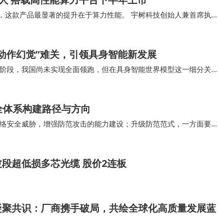
他认为这场智能革命将彻底改写医学、能源、材料科学等基础
us，这款产品最显著的提升在于算力性能。 宇树科技创始人兼首席执
颠覆的乐观预期，持续驱动着软银在AI领域的资本配置与战
tson Tho…
动作幻觉”难关，引领具身智能新发展
阶段，我国尚未实现全面领跑，但在具身智能世界模型这一细分关
随、失败场景建模、工程化落地等核心维度，实现了与…
全体系构建路径与方向
络安全威胁，增强防范攻击的能力建设；升级防范范式，一方面要
的智能决策运转体系；坚持筑牢根基，加快突破模型…
段超低损多芯光缆 股价2连板
凝聚共识：厂商携手破局，共绘全球化高质量发展蓝