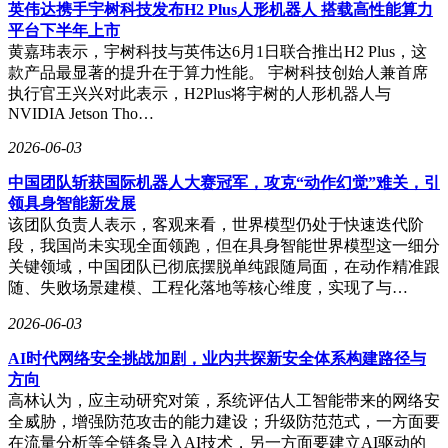
英伟达携手宇树科技发布H2 Plus人形机器人 搭载高性能算力
平台下半年上市
黄嘉玮表示，宇树科技与英伟达6月1日联合推出H2 Plus，这
款产品最显著的提升在于算力性能。 宇树科技创始人兼首席
执行官王兴兴对此表示，H2Plus将宇树的人形机器人与
NVIDIA Jetson Tho…
2026-06-03
中国团队斩获国际机器人大赛冠军，攻克“动作幻觉”难关，引
领具身智能新发展
该团队负责人表示，客观来看，世界模型仍处于快速迭代阶
段，我国尚未实现全面领跑，但在具身智能世界模型这一细分
关键领域，中国团队已彻底摆脱单纯跟随局面，在动作精准跟
随、失败场景建模、工程化落地等核心维度，实现了与…
2026-06-03
AI时代网络安全挑战加剧，业内共探新安全体系构建路径与
方向
高林认为，应主动研究对策，系统评估人工智能带来的网络安
全威胁，增强防范攻击的能力建设；升级防范范式，一方面要
在流量分析等全链条导入AI技术，另一方面要建立AI驱动的